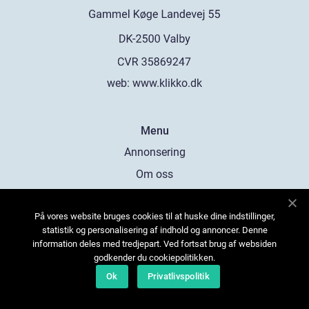
web:
www.klikko.dk
Menu
Annonsering
Om oss
Cookies
På vores website bruges cookies til at huske dine indstillinger,
Kontakta oss
statistik og personalisering af indhold og annoncer. Denne
Sitemap
information deles med tredjepart. Ved fortsat brug af websiden
godkender du cookiepolitikken.
Ok
Privatlivspolitik