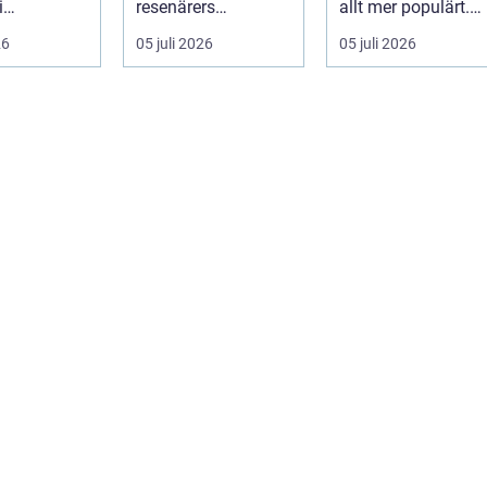
i
resenärers
allt mer populärt.
en, men
önskelista. Älgen är
Många har ärvda
26
05 juli 2026
05 juli 2026
nomtänkt
Skandinaviens
ringar, ...
g blir de...
ikonis...