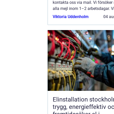
kontakta oss via mail. Vi försöker
alla mejl inom 1–2 arbetsdagar. V
välkomnar kritik, beröm och allm
Viktoria Uddenholm
04 au
kommentarer till innehållet på vår 
Elinstallation stockho
trygg, energieffektiv o