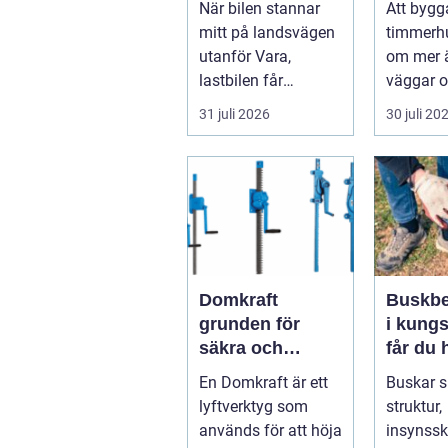
När bilen stannar
Att bygg
modern
mitt på landsvägen
timmerh
utanför Vara,
om mer ä
lastbilen får
väggar o
punkteri...
ett tak. E
31 juli 2026
30 juli 20
timmerhu
lå...
Domkraft
Buskbe
grunden för
i kungs
säkra och
får du 
precisa lyft
och va
En Domkraft är ett
Buskar 
buskar 
lyftverktyg som
struktur,
används för att höja
insynss