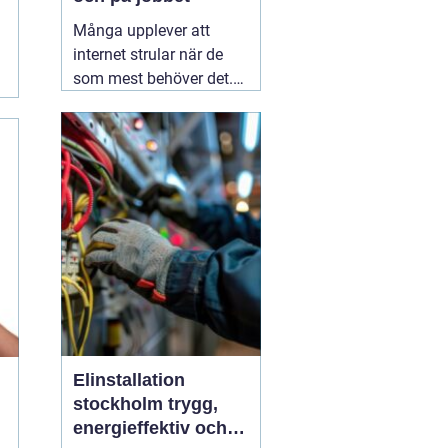
Många upplever att
internet strular när de
som mest behöver det.
Sidor laddar långsamt,
videos hackar och
uppkopplingen faller
bort utan förvarning.
Ofta handlar det inte om
att internetleverantören
är dålig, utan
01 augusti
2026
Elinstallation
stockholm trygg,
energieffektiv och