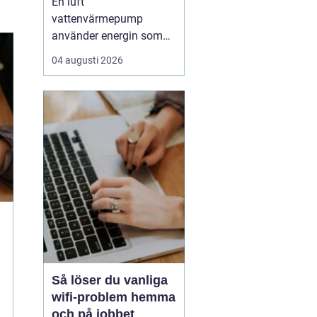
En luft
av huset
vattenvärmepump
använder energin som
redan finns i
04 augusti 2026
utomhusluften för att
värma upp huset och
varmvatten. Den kräver
varken borrhål eller
grävning och kan sänka
uppvärmningskostnaden
med upp till omkring
7580 % jämfört med
äldre el- eller olje...
Så löser du vanliga
wifi-problem hemma
och på jobbet