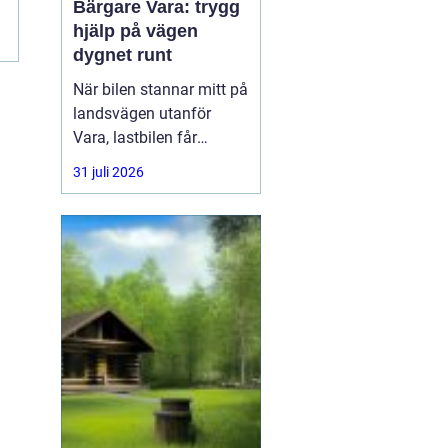
Bärgare Vara: trygg
hjälp på vägen
dygnet runt
När bilen stannar mitt på
landsvägen utanför
Vara, lastbilen får
punktering i
31 juli 2026
rusningstrafik eller
bussen får motorhaveri
på väg genom
Skaraborg är trygg och
snabb hjälp avgörande.
En