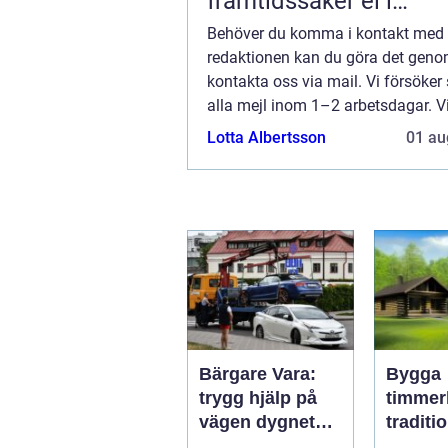
framtidssäker el i
företagslokaler
Behöver du komma i kontakt med
redaktionen kan du göra det geno
kontakta oss via mail. Vi försöker
alla mejl inom 1–2 arbetsdagar. V
välkomnar kritik, beröm och allm
Lotta Albertsson
01 au
kommentarer till innehållet på vår 
Bärgare Vara:
Bygga
trygg hjälp på
timmer
vägen dygnet
traditio
runt
hantver