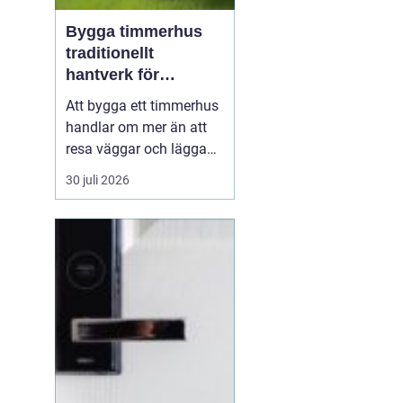
Bygga timmerhus
traditionellt
hantverk för
moderna behov
Att bygga ett timmerhus
handlar om mer än att
resa väggar och lägga
ett tak. Ett timmerhus är
30 juli 2026
ett långsiktigt hem,
skapat av massivt trä
som andas, åldras
vackert och ger en varm,
ombonad känsla.
Intresset ökar i takt med
att fler söker hållbara
boen...