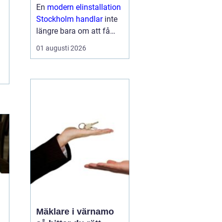
framtidssäker el i
En
modern elinstallation
företagslokaler
Stockholm handlar
inte
längre bara om att få
belysning och uttag på
01 augusti 2026
rätt plats. För företag i
huvudstadsregionen är
elen en central del av
både arbetsmiljö,
driftssäkerhet och
energikostn...
Mäklare i värnamo
i