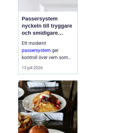
Passersystem
nyckeln till tryggare
och smidigare
tillträde
Ett modernt
passersystem
ger
kontroll över vem som
får komma in i en
13 juli 2026
byggnad, när de får
komma in och till vilka
utrymmen. I stället för
fysiska nycklar används
ofta brickor, kort,...