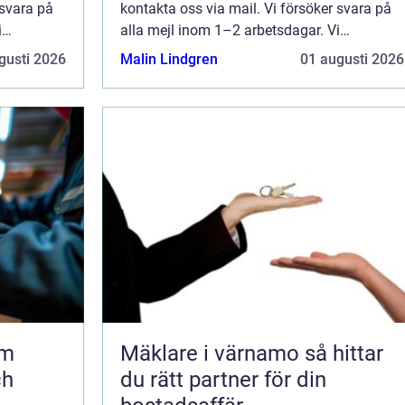
 svara på
kontakta oss via mail. Vi försöker svara på
i
alla mejl inom 1–2 arbetsdagar. Vi
änna
välkomnar kritik, beröm och allmänna
gusti 2026
Malin Lindgren
01 augusti 2026
sida.
kommentarer till innehållet på vår sida.
lm
Mäklare i värnamo så hittar
ch
du rätt partner för din