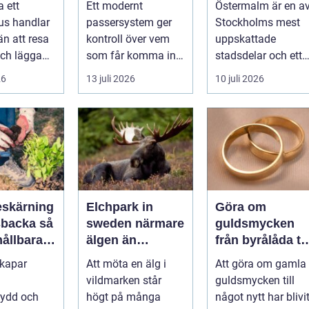
a ett
Ett modernt
Östermalm är en a
a behov
tillträde
en av
us handlar
passersystem ger
Stockholms mest
Stockholms
n att resa
kontroll över vem
uppskattade
mest attraktiva
ch lägga
som får komma in i
stadsdelar och ett
stadsdelar
tt
en byggnad, när de
självklart val f&ou..
26
13 juli 2026
10 juli 2026
s är ett
får komma in oc...
skärning
Elchpark in
Göra om
backa så
sweden närmare
guldsmycken
hållbara
älgen än
från byrålåda til
ckra
någonsin
älskad favorit
skapar
Att möta en älg i
Att göra om gamla
året runt
vildmarken står
guldsmycken till
kydd och
högt på många
något nytt har blivi