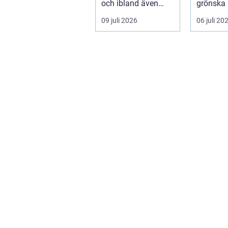
och ibland även
grönska 
positionera tunga
trädgård
09 juli 2026
06 juli 20
objekt, so...
utan ge
beskärnin