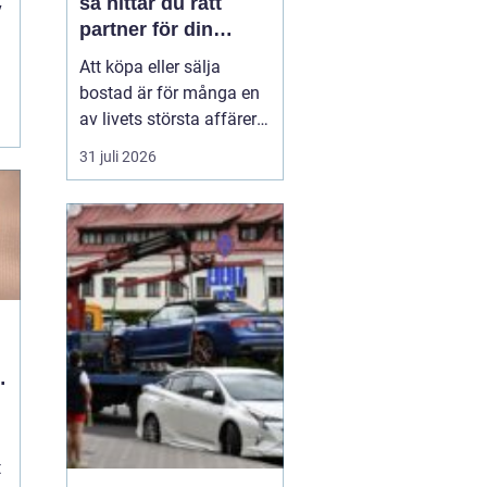
så hittar du rätt
v
partner för din
bostadsaffär
Att köpa eller sälja
bostad är för många en
.
av livets största affärer.
Valet
av mäklare
31 juli 2026
Värnamo påverkar
både
slutpris, trygghet och hur
stressig processen
upplevs. I en marknad
som rör sig snabbt, med
allt från...
l
t