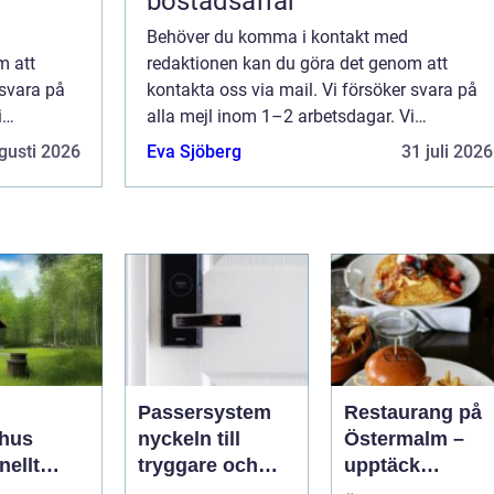
bostadsaffär
Behöver du komma i kontakt med
m att
redaktionen kan du göra det genom att
 svara på
kontakta oss via mail. Vi försöker svara på
i
alla mejl inom 1–2 arbetsdagar. Vi
änna
välkomnar kritik, beröm och allmänna
gusti 2026
Eva Sjöberg
31 juli 2026
sida.
kommentarer till innehållet på vår sida.
Passersystem
Restaurang på
hus
nyckeln till
Östermalm –
nellt
tryggare och
upptäck
k för
smidigare
matupplevelser 