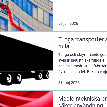
03 juli 2026
Tunga transporter s
rulla
Tunga och skrymmande gods ä
svensk industri ska fungera.
och hela moduler till fabriker
över hela landet. Bakom varj
planering, sp...
31 maj 2026
Medicintekniska produkter f
säker användning i