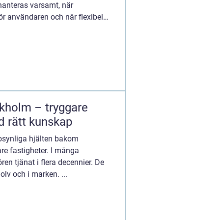
hanteras varsamt, när
ör användaren och när flexibel
 v...
kholm – tryggare
 rätt kunskap
 osynliga hjälten bakom
re fastigheter. I många
en tjänat i flera decennier. De
v och i marken. ...