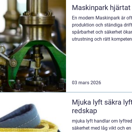
Maskinpark
En modern Maskinpark är oft
produktion och ständiga drift
spårbarhet och säkerhet ökar
utrustning och rätt kompete
företaget kla...
03 mars 2026
Mjuka lyft säkra lyft med skonsamma
redskap
mjuka lyft handlar om lyftr
säkerhet med låg vikt och e