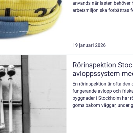
används när lasten behöver 
arbetsmiljön ska förbättras f
hantering är viktig. Genom att
19 januari 2026
Rörinspektion Stoc
avloppssystem med
En rörinspektion är ofta den
fungerande avlopp och friska
byggnader i Stockholm har rör
göms bakom väggar, under gol