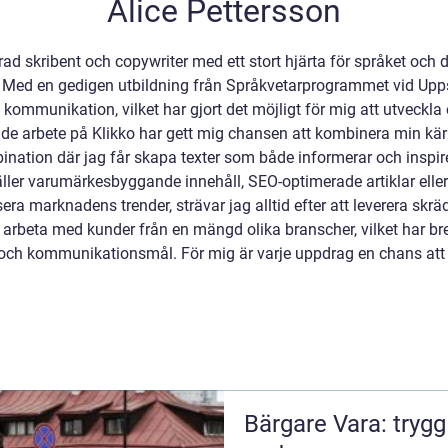
Alice Pettersson
ad skribent och copywriter med ett stort hjärta för språket och 
 Med en gedigen utbildning från Språkvetarprogrammet vid Uppsa
ommunikation, vilket har gjort det möjligt för mig att utveckla et
e arbete på Klikko har gett mig chansen att kombinera min kär
tion där jag får skapa texter som både informerar och inspirera
t gäller varumärkesbyggande innehåll, SEO-optimerade artiklar e
ra marknadens trender, strävar jag alltid efter att leverera skr
att arbeta med kunder från en mängd olika branscher, vilket har 
er och kommunikationsmål. För mig är varje uppdrag en chans att
Bärgare Vara: trygg