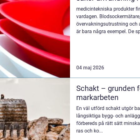
medicintekniska produkter fin
vardagen. Blodsockermätare, i
övervakningsutrustning och 
är bara några exempel. De sp
diagnos, beha...
04 maj 2026
Schakt – grunden f
markarbeten
En väl utförd schakt utgör ba
långsiktiga bygg- och anläg
förbereds på rätt sätt minskar
ras och ko...