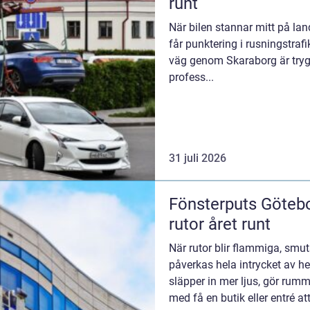
runt
När bilen stannar mitt på lan
får punktering i rusningstraf
väg genom Skaraborg är tryg
profess...
31 juli 2026
Fönsterputs Götebo
rutor året runt
När rutor blir flammiga, smut
påverkas hela intrycket av he
släpper in mer ljus, gör rum
med få en butik eller entré att