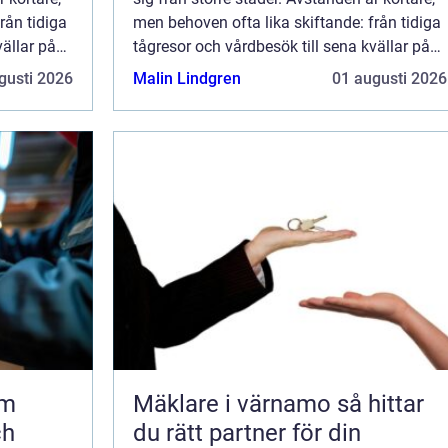
rån tidiga
men behoven ofta lika skiftande: från tidiga
vällar på
tågresor och vårdbesök till sena kvällar på
stan el...
gusti 2026
Malin Lindgren
01 augusti 2026
lm
Mäklare i värnamo så hittar
ch
du rätt partner för din