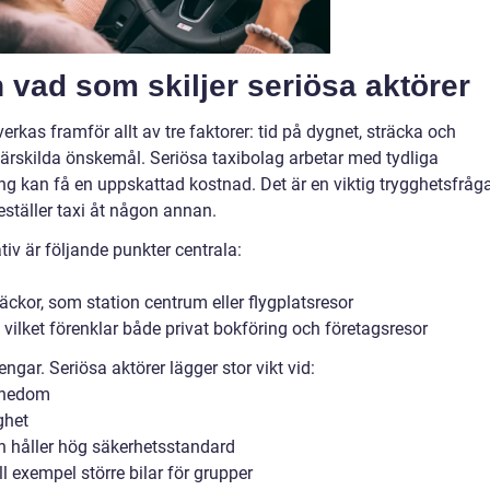
h vad som skiljer seriösa aktörer
verkas framför allt av tre faktorer: tid på dygnet, sträcka och
 särskilda önskemål. Seriösa taxibolag arbetar med tydliga
ing kan få en uppskattad kostnad. Det är en viktig trygghetsfråga
beställer taxi åt någon annan.
tiv är följande punkter centrala:
träckor, som station centrum eller flygplatsresor
 vilket förenklar både privat bokföring och företagsresor
ar. Seriösa aktörer lägger stor vikt vid:
nnedom
ghet
 håller hög säkerhetsstandard
ll exempel större bilar för grupper