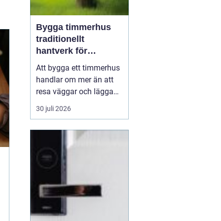
Bygga timmerhus
traditionellt
hantverk för
moderna behov
Att bygga ett timmerhus
handlar om mer än att
resa väggar och lägga
ett tak. Ett timmerhus är
30 juli 2026
ett långsiktigt hem,
skapat av massivt trä
som andas, åldras
vackert och ger en varm,
ombonad känsla.
Intresset ökar i takt med
att fler söker hållbara
boen...