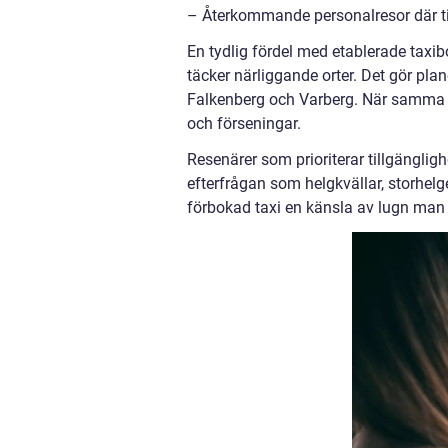
– Återkommande personalresor där t
En tydlig fördel med etablerade taxib
täcker närliggande orter. Det gör pl
Falkenberg och Varberg. När samma a
och förseningar.
Resenärer som prioriterar tillgängligh
efterfrågan som helgkvällar, storhel
förbokad taxi en känsla av lugn man v