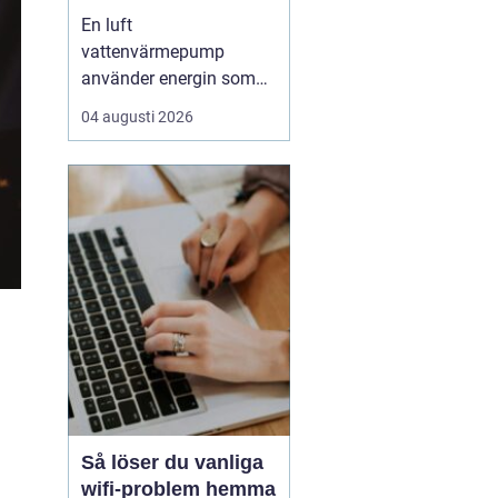
enkel uppvärmning
En luft
av huset
vattenvärmepump
använder energin som
redan finns i
04 augusti 2026
utomhusluften för att
värma upp huset och
varmvatten. Den kräver
varken borrhål eller
grävning och kan sänka
uppvärmningskostnaden
med upp till omkring
7580 % jämfört med
äldre el- eller olje...
Så löser du vanliga
wifi-problem hemma