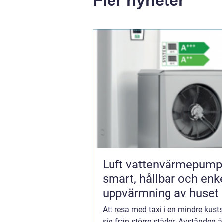
Fler nyheter
Luft vattenvärmepump
smart, hållbar och enk
uppvärmning av huset
Att resa med taxi i en mindre kusts
sig från större städer. Avstånden ä