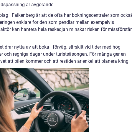
idspassning är avgörande
olag i Falkenberg är att de ofta har bokningscentraler som ocks
aneringen enklare för den som pendlar mellan exempelvis
ktör kan hantera hela reskedjan minskar risken för missförstå
et drar nytta av att boka i förväg, särskilt vid tider med hög
ger och regniga dagar under turistsäsongen. För många ger en
et att bilen kommer och att restiden är enkel att planera kring.