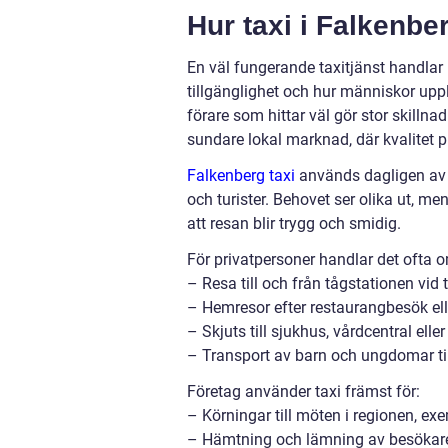
Hur taxi i Falkenbe
En väl fungerande taxitjänst handlar i
tillgänglighet och hur människor upp
förare som hittar väl gör stor skillna
sundare lokal marknad, där kvalitet p
Falkenberg taxi
används dagligen av m
och turister. Behovet ser olika ut, m
att resan blir trygg och smidig.
För privatpersoner handlar det ofta 
– Resa till och från tågstationen vid 
– Hemresor efter restaurangbesök e
– Skjuts till sjukhus, vårdcentral ell
– Transport av barn och ungdomar till 
Företag använder taxi främst för:
– Körningar till möten i regionen, ex
– Hämtning och lämning av besökare,