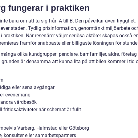
rg fungerar i praktiken
nte bara om att ta sig från A till B. Den påverkar även trygghet,
lever staden. Tydlig prisinformation, genomtänkt miljöarbete oc
d i praktiken. När resenärer väljer seriösa aktörer skapas också e
remieras framför snabbaste eller billigaste lösningen för stunde
ånga olika kundgrupper: pendlare, barnfamiljer, äldre, företag
en grunden är densamma att kunna lita på att bilen kommer i tid 
om:
tidiga eller sena avgångar
ller evenemang
er andra vårdbesök
fritidsaktiviteter när schemat är fullt
empelvis Varberg, Halmstad eller Göteborg
 konsulter eller samarbetspartners