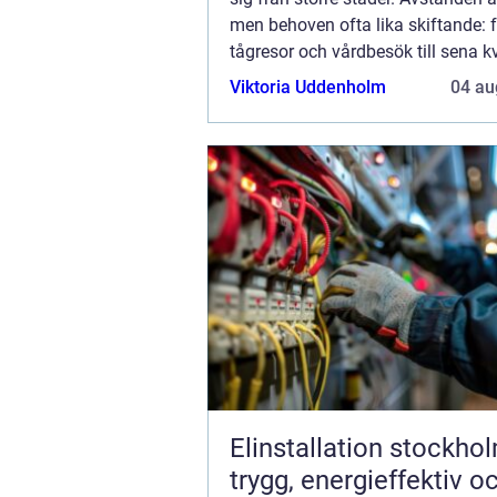
men behoven ofta lika skiftande: f
tågresor och vårdbesök till sena k
stan el...
Viktoria Uddenholm
04 au
Elinstallation stockho
trygg, energieffektiv o