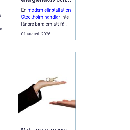
energieffektiv och
framtidssäker el i
En
modern elinstallation
företagslokaler
å
Stockholm handlar
inte
längre bara om att få
nd
belysning och uttag på
01 augusti 2026
rätt plats. För företag i
huvudstadsregionen är
elen en central del av
både arbetsmiljö,
driftssäkerhet och
energikostn...
Mäklare i värnamo