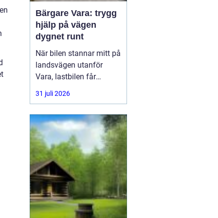
gen
Bärgare Vara: trygg
hjälp på vägen
h
dygnet runt
När bilen stannar mitt på
d
landsvägen utanför
t
Vara, lastbilen får
punktering i
31 juli 2026
rusningstrafik eller
bussen får motorhaveri
på väg genom
Skaraborg är trygg och
snabb hjälp avgörande.
En