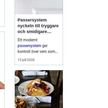
Passersystem
nyckeln till tryggare
och smidigare
tillträde
Ett modernt
passersystem
ger
kontroll över vem som
får komma in i en
13 juli 2026
byggnad, när de får
komma in och till vilka
utrymmen. I stället för
fysiska nycklar används
ofta brickor, kort,...