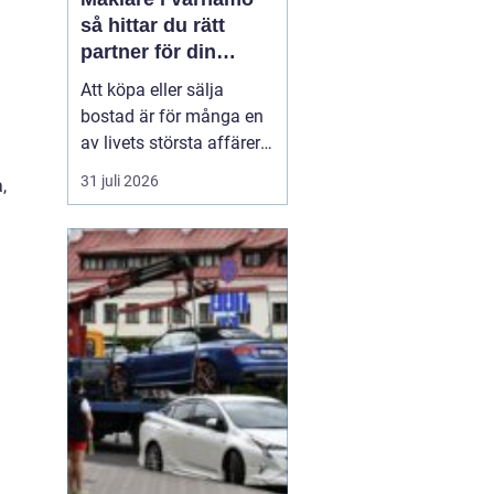
så hittar du rätt
partner för din
bostadsaffär
Att köpa eller sälja
bostad är för många en
av livets största affärer.
Valet
av mäklare
31 juli 2026
,
Värnamo påverkar
både
slutpris, trygghet och hur
stressig processen
upplevs. I en marknad
som rör sig snabbt, med
allt från...