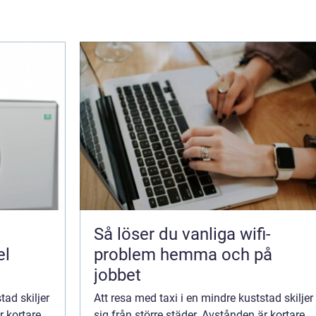
Så löser du vanliga wifi-
el
problem hemma och på
jobbet
tad skiljer
Att resa med taxi i en mindre kuststad skiljer
r kortare,
sig från större städer. Avstånden är kortare,