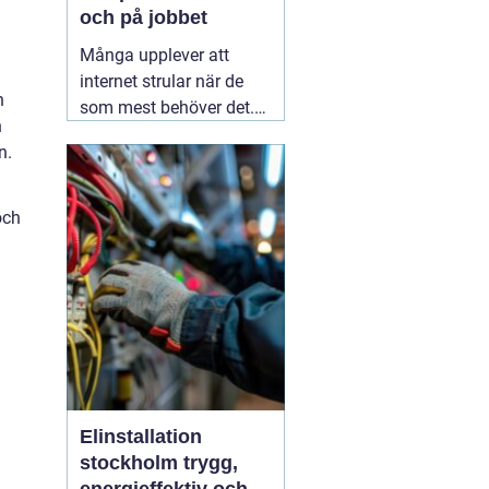
och på jobbet
Många upplever att
internet strular när de
h
som mest behöver det.
n
Sidor laddar långsamt,
n.
videos hackar och
uppkopplingen faller
bort utan förvarning.
och
Ofta handlar det inte om
att internetleverantören
är dålig, utan
01 augusti
2026
Elinstallation
stockholm trygg,