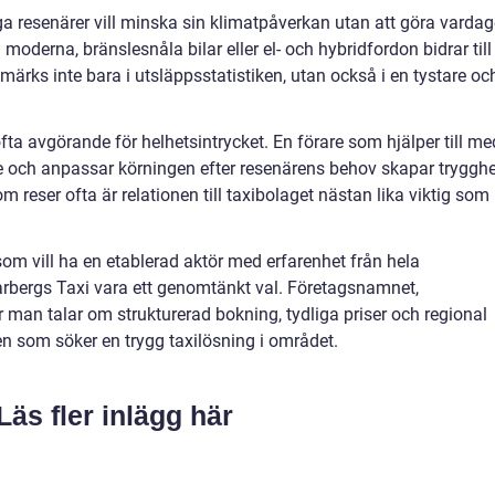
nga resenärer vill minska sin klimatpåverkan utan att göra varda
oderna, bränslesnåla bilar eller el- och hybridfordon bidrar till
 märks inte bara i utsläppsstatistiken, utan också i en tystare oc
ofta avgörande för helhetsintrycket. En förare som hjälper till me
dre och anpassar körningen efter resenärens behov skapar trygghe
m reser ofta är relationen till taxibolaget nästan lika viktig som
som vill ha en etablerad aktör med erfarenhet från hela
rbergs Taxi vara ett genomtänkt val. Företagsnamnet,
 man talar om strukturerad bokning, tydliga priser och regional
den som söker en trygg taxilösning i området.
Läs fler inlägg här