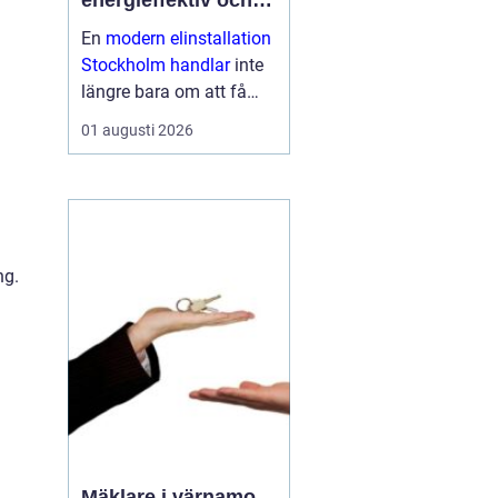
energieffektiv och
framtidssäker el i
En
modern elinstallation
företagslokaler
Stockholm handlar
inte
längre bara om att få
belysning och uttag på
01 augusti 2026
rätt plats. För företag i
huvudstadsregionen är
elen en central del av
både arbetsmiljö,
driftssäkerhet och
ng.
energikostn...
Mäklare i värnamo