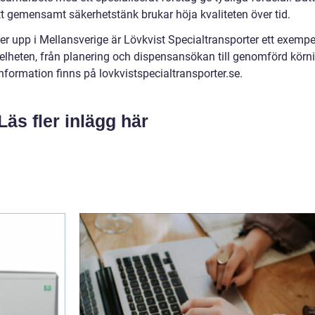
ett gemensamt säkerhetstänk brukar höja kvaliteten över tid.
er upp i Mellansverige är Lövkvist Specialtransporter ett exempe
helheten, från planering och dispensansökan till genomförd körn
formation finns på lovkvistspecialtransporter.se.
Läs fler inlägg här