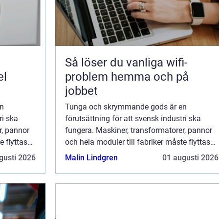
Så löser du vanliga wifi-
el
problem hemma och på
jobbet
n
Tunga och skrymmande gods är en
ri ska
förutsättning för att svensk industri ska
r, pannor
fungera. Maskiner, transformatorer, pannor
e flyttas
och hela moduler till fabriker måste flyttas
det. Bakom
mellan orter, ibland över hela landet. Bakom
gusti 2026
Malin Lindgren
01 augusti 2026
ring, sp...
varje leverans finns noggrann planering, sp...