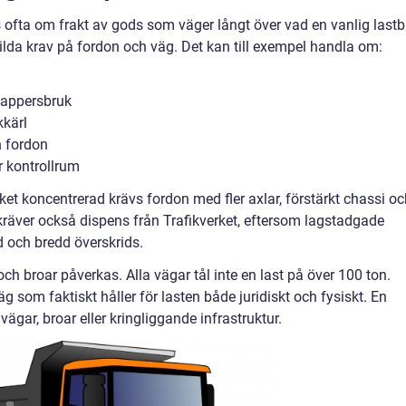
s
ofta om frakt av gods som väger långt över vad en vanlig lastbi
kilda krav på fordon och väg. Det kan till exempel handla om:
pappersbruk
kkärl
 fordon
r kontrollrum
cket koncentrerad krävs fordon med fler axlar, förstärkt chassi o
kräver också dispens från Trafikverket, eftersom lagstadgade
gd och bredd överskrids.
 och broar påverkas. Alla vägar tål inte en last på över 100 ton.
g som faktiskt håller för lasten både juridiskt och fysiskt. En
ägar, broar eller kringliggande infrastruktur.