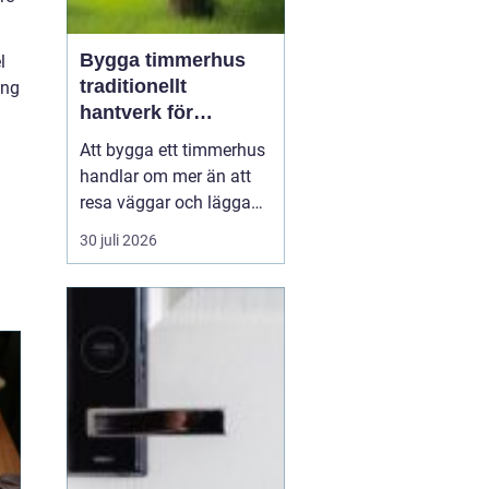
Bygga timmerhus
l
traditionellt
ing
hantverk för
moderna behov
Att bygga ett timmerhus
handlar om mer än att
resa väggar och lägga
ett tak. Ett timmerhus är
30 juli 2026
ett långsiktigt hem,
skapat av massivt trä
som andas, åldras
vackert och ger en varm,
ombonad känsla.
Intresset ökar i takt med
att fler söker hållbara
boen...