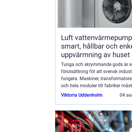
Luft vattenvärmepump
smart, hållbar och enk
uppvärmning av huset
Tunga och skrymmande gods är e
förutsättning för att svensk indust
fungera. Maskiner, transformatore
och hela moduler till fabriker måst
mellan orter, ibland över hela lan
Viktoria Uddenholm
04 au
varje leverans finns noggrann plane