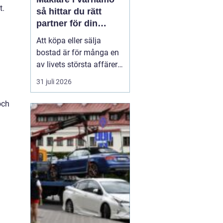
t.
så hittar du rätt
partner för din
bostadsaffär
Att köpa eller sälja
bostad är för många en
av livets största affärer.
Valet
av mäklare
31 juli 2026
Värnamo påverkar
både
slutpris, trygghet och hur
och
stressig processen
upplevs. I en marknad
som rör sig snabbt, med
allt från...