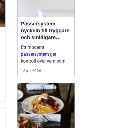
Passersystem
nyckeln till tryggare
och smidigare
tillträde
Ett modernt
passersystem
ger
kontroll över vem som
får komma in i en
13 juli 2026
byggnad, när de får
komma in och till vilka
utrymmen. I stället för
fysiska nycklar används
ofta brickor, kort,...