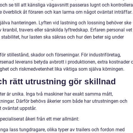
ch se till att känsliga vägavsnitt passeras lugnt och kontrollera
ttre överblick åt föraren och kan larma om något oväntat inträffar.
jälva hanteringen. Lyften vid lastning och lossning behöver ske
 kranbil, travers eller särskilda lyftredskap. Erfaren personal vet
tabilitet, hur lasten ska säkras och hur den beter sig under
ör stillestånd, skador och förseningar. För industriföretag,
senad leverans betyda avbrott i produktionen, extra kostnader 
ighet och riskmedvetenhet lika viktiga som själva körningen.
h rätt utrustning gör skillnad
r är unika. Inga två maskiner har exakt samma mått,
ttningar. Därför behövs åkerier som både har utrustningen och
t oväntat uppstår.
pecialiserat åkeri från ett mer allmänt:
nga lass tungdragare, olika typer av trailers och fordon med