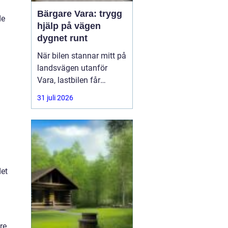
Bärgare Vara: trygg
de
hjälp på vägen
dygnet runt
När bilen stannar mitt på
landsvägen utanför
Vara, lastbilen får
punktering i
31 juli 2026
rusningstrafik eller
bussen får motorhaveri
på väg genom
Skaraborg är trygg och
snabb hjälp avgörande.
En
det
re