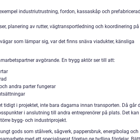
 exempel industriutrustning, fordon, kassaskåp och prefabricera
er, planering av rutter, vägtransportledning och koordinering på
gar som lämpar sig, var det finns snäva viadukter, känsliga
amarbetspartner avgörande. En trygg aktör ser till att:
rtar
rad
ch andra parter fungerar
utsättningar
t tidigt i projektet, inte bara dagarna innan transporten. Då går 
osspunkter i anslutning till andra entreprenörer på plats. Det kan
större bygg- och industriprojekt.
tungt gods som stålverk, sågverk, pappersbruk, energibolag och
 samarbete med ett specialiserat företag ge tydliga fördelar. Bätt