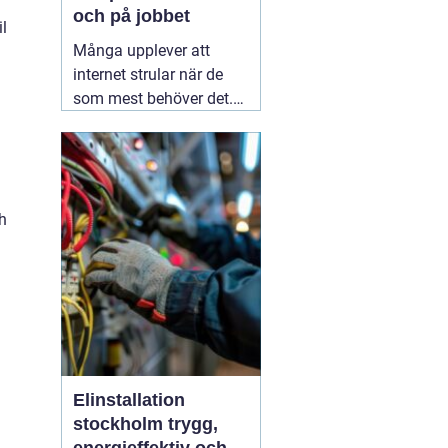
och på jobbet
l
Många upplever att
internet strular när de
som mest behöver det.
Sidor laddar långsamt,
videos hackar och
uppkopplingen faller
bort utan förvarning.
Ofta handlar det inte om
ch
att internetleverantören
är dålig, utan
01 augusti
2026
Elinstallation
stockholm trygg,