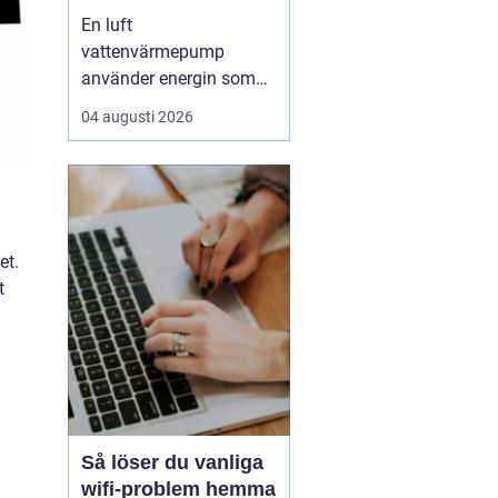
enkel uppvärmning
En luft
av huset
vattenvärmepump
använder energin som
redan finns i
04 augusti 2026
utomhusluften för att
värma upp huset och
varmvatten. Den kräver
varken borrhål eller
grävning och kan sänka
et.
uppvärmningskostnaden
t
med upp till omkring
7580 % jämfört med
äldre el- eller olje...
Så löser du vanliga
wifi-problem hemma