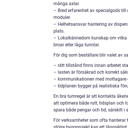
många axlar.
– Bred erfarenhet av specialgods till
moduler.
– Helhetsansvar hantering av dispens
plats.
– Lokalkännedom kunskap om vilka vä
broar eller låga tunnlar.
För dig som beställare blir valet av s
– rätt tillstånd finns innan arbetet sta
– lasten är försäkrad och korrekt säk
– kommunikationen med mottagare o
– tidplanen bygger på realistiska för
En bra tumregel är att kontakta åkerie
att optimera både rutt, tidsplan och l
spara både pengar och tid, särskilt i 
För verksamheter som ofta hanterar 
större byggprojekt kan ett långsiktigt