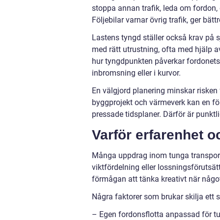
stoppa annan trafik, leda om fordon, o
Följebilar varnar övrig trafik, ger bä
Lastens tyngd ställer också krav på s
med rätt utrustning, ofta med hjälp av
hur tyngdpunkten påverkar fordonets s
inbromsning eller i kurvor.
En välgjord planering minskar risken f
byggprojekt och värmeverk kan en för
pressade tidsplaner. Därför är punktl
Varför erfarenhet oc
Många uppdrag inom tunga transporte
viktfördelning eller lossningsförutsä
förmågan att tänka kreativt när någo
Några faktorer som brukar skilja ett s
– Egen fordonsflotta anpassad för tu