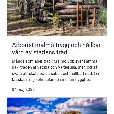
Arborist malmö trygg och hållbar
vård av stadens träd
Många som äger träd i Malmö upplever samma
sak: träden är vackra och värdefulla, men också
svåra att sköta på ett säkert och hållbart sätt. I en
tät stadsmiljö blir balansen mellan trygghet,
estetik och naturvärden extra känslig. Här spelar
04 maj 2026
en arbori...