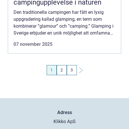
campingupplevelse i naturen
Den traditionella campingen har fått en lyxig
uppgradering kallad glamping, en term som
kombinerar ”glamour” och ”camping.” Glamping i
Sverige erbjuder en unik möjlighet att omfamna
naturen utan att ge avkall p&arin...
07 november 2025
1
2
3
Adress