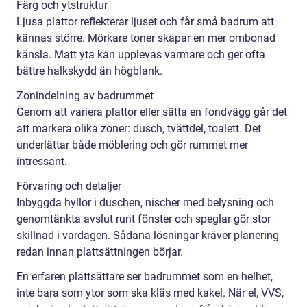
Färg och ytstruktur
Ljusa plattor reflekterar ljuset och får små badrum att
kännas större. Mörkare toner skapar en mer ombonad
känsla. Matt yta kan upplevas varmare och ger ofta
bättre halkskydd än högblank.
Zonindelning av badrummet
Genom att variera plattor eller sätta en fondvägg går det
att markera olika zoner: dusch, tvättdel, toalett. Det
underlättar både möblering och gör rummet mer
intressant.
Förvaring och detaljer
Inbyggda hyllor i duschen, nischer med belysning och
genomtänkta avslut runt fönster och speglar gör stor
skillnad i vardagen. Sådana lösningar kräver planering
redan innan plattsättningen börjar.
En erfaren plattsättare ser badrummet som en helhet,
inte bara som ytor som ska kläs med kakel. När el, VVS,