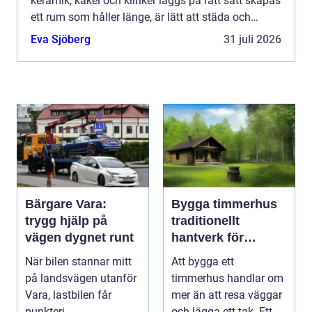
keramik, kakel och klinker läggs på rätt sätt skapas
ett rum som håller länge, är lätt att städa och
samtidigt skapar lugn i vardagen. För den som
Eva Sjöberg
31 juli 2026
plane...
Bärgare Vara:
Bygga timmerhus
trygg hjälp på
traditionellt
vägen dygnet runt
hantverk för
moderna behov
När bilen stannar mitt
Att bygga ett
på landsvägen utanför
timmerhus handlar om
Vara, lastbilen får
mer än att resa väggar
punkteri...
och lägga ett tak. Ett