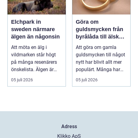
Elchpark in
Göra om
sweden närmare
guldsmycken från
älgen än någonsin
byrålåda till älskad
favorit
Att möta en älg i
Att göra om gamla
vildmarken står högt
guldsmycken till något
på många resenärers
nytt har blivit allt mer
önskelista. Älgen är
populärt. Många har
Skandinaviens ikonis...
ärvda ringar, ...
05 juli 2026
05 juli 2026
Adress