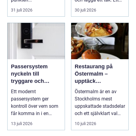
timmerhus är ett lå...
31 juli 2026
30 juli 2026
Passersystem
Restaurang på
nyckeln till
Östermalm –
tryggare och
upptäck
smidigare tillträde
matupplevelser i
Ett modernt
Östermalm är en av
en av Stockholms
passersystem ger
Stockholms mest
mest attraktiva
kontroll över vem som
uppskattade stadsdelar
stadsdelar
får komma in i en
och ett självklart val
byggnad, när de får
f&ou...
13 juli 2026
10 juli 2026
komma in oc...