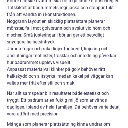
Korrekt tätskikt våtrum ska följa gällande branschregler.
Tätskiktet är badrummets regnjacka och stoppar fukt
från att vandra in i konstruktionen.
Noggrann layout en skicklig plattsättare planerar
mönster, fall mot golvbrunn och avslut vid hörn och
nischer. Små justeringar i början ger ett betydligt
snyggare helhetsintryck.
Jämna fogar och raka linjer fogbredd, linjering och
anslutningar mot lister, trösklar och inredning påverkar
hur badrummet upplevs visuellt.
Anpassat materialval klinker på golv behöver rätt
halkskydd och slitstyrka, medan kakel på väggar kan
väljas mer fritt efter stil och smak.
När allt samspelar blir resultatet både estetiskt och
tryggt. Ett badrum är en fuktig miljö som används
dagligen, ibland av hela familjen. Då behöver varje detalj
vara utförd med precision.
Många som planerar plattsättning kinna undrar om