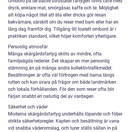
Ombord på de bättre utrustade fartygen finns café med
dryck, enklare mat, smörgåsar, kaffe och te. Möjlighet
att köpa något litet att äta eller dricka gör resan
bekvämare, särskilt om du reser med barn eller har en
lång dag framför dig. Tillgång till toalett ombord är i
praktiken standard, vilket höjer komforten ytterligare.
Personlig atmosfär
Många skärgårdsfartyg sköts av mindre, ofta
familjeägda rederier. Det skapar en mer personlig
stämning än på många andra kollektivtrafikmedel.
Besättningen är ofta väl förtrogen med öarna längs
rutten och kan svara på frågor om både landmärken
och lokala förhållanden. För den som reser ofta blir
färjan snabbt en naturlig del av vardagen.
Säkerhet och väder
Moderna skärgårdsfartyg underhålls löpande och följer
strikta säkerhetsregler. Kapten och besättning är vana
vid snabba väderomslag, och turer ställs sällan in på