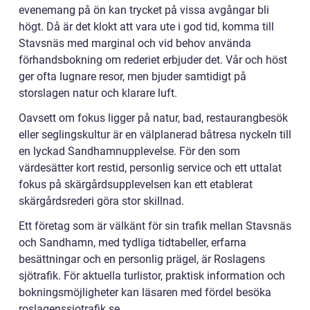
evenemang på ön kan trycket på vissa avgångar bli
högt. Då är det klokt att vara ute i god tid, komma till
Stavsnäs med marginal och vid behov använda
förhandsbokning om rederiet erbjuder det. Vår och höst
ger ofta lugnare resor, men bjuder samtidigt på
storslagen natur och klarare luft.
Oavsett om fokus ligger på natur, bad, restaurangbesök
eller seglingskultur är en välplanerad båtresa nyckeln till
en lyckad Sandhamnupplevelse. För den som
värdesätter kort restid, personlig service och ett uttalat
fokus på skärgårdsupplevelsen kan ett etablerat
skärgårdsrederi göra stor skillnad.
Ett företag som är välkänt för sin trafik mellan Stavsnäs
och Sandhamn, med tydliga tidtabeller, erfarna
besättningar och en personlig prägel, är Roslagens
sjötrafik. För aktuella turlistor, praktisk information och
bokningsmöjligheter kan läsaren med fördel besöka
roslagenssjotrafik.se.