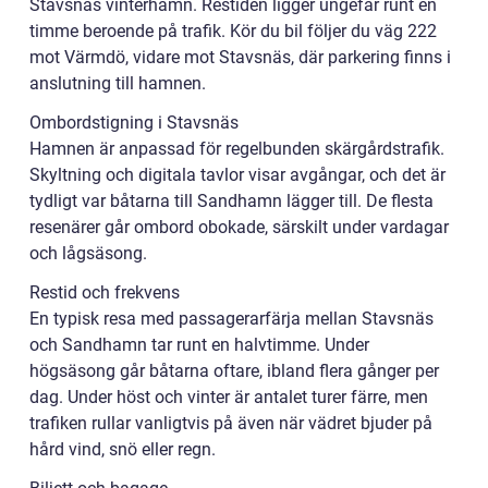
Stavsnäs vinterhamn. Restiden ligger ungefär runt en
timme beroende på trafik. Kör du bil följer du väg 222
mot Värmdö, vidare mot Stavsnäs, där parkering finns i
anslutning till hamnen.
Ombordstigning i Stavsnäs
Hamnen är anpassad för regelbunden skärgårdstrafik.
Skyltning och digitala tavlor visar avgångar, och det är
tydligt var båtarna till Sandhamn lägger till. De flesta
resenärer går ombord obokade, särskilt under vardagar
och lågsäsong.
Restid och frekvens
En typisk resa med passagerarfärja mellan Stavsnäs
och Sandhamn tar runt en halvtimme. Under
högsäsong går båtarna oftare, ibland flera gånger per
dag. Under höst och vinter är antalet turer färre, men
trafiken rullar vanligtvis på även när vädret bjuder på
hård vind, snö eller regn.