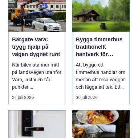
Bärgare Vara:
Bygga timmerhus
trygg hjälp på
traditionellt
vägen dygnet runt
hantverk för
moderna behov
När bilen stannar mitt
Att bygga ett
på landsvägen utanför
timmerhus handlar om
Vara, lastbilen får
mer än att resa väggar
punkteri...
och lägga ett tak. Ett
timmerhus är ett lå...
31 juli 2026
30 juli 2026