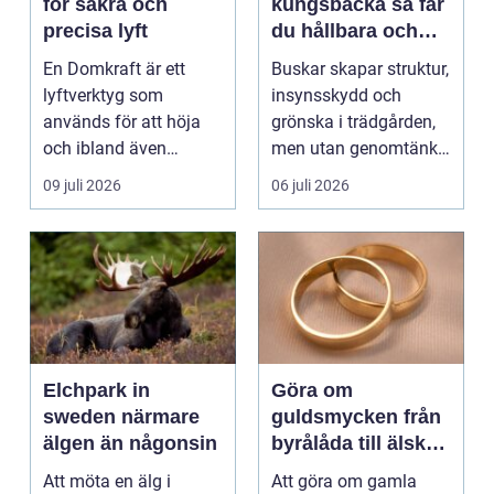
för säkra och
kungsbacka så får
precisa lyft
du hållbara och
vackra buskar året
En Domkraft är ett
Buskar skapar struktur,
runt
lyftverktyg som
insynsskydd och
används för att höja
grönska i trädgården,
och ibland även
men utan genomtänkt
positionera tunga
beskärning blir de...
09 juli 2026
06 juli 2026
objekt, so...
Elchpark in
Göra om
sweden närmare
guldsmycken från
älgen än någonsin
byrålåda till älskad
favorit
Att möta en älg i
Att göra om gamla