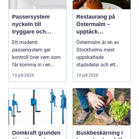
Passersystem
Restaurang på
nyckeln till
Östermalm –
tryggare och
upptäck
smidigare tillträde
matupplevelser i
Ett modernt
Östermalm är en av
en av Stockholms
passersystem ger
Stockholms mest
mest attraktiva
kontroll över vem som
uppskattade
stadsdelar
får komma in i en
stadsdelar och ett
byggnad, när de får
självklart val f&ou...
13 juli 2026
10 juli 2026
komma in oc...
Domkraft grunden
Buskbeskärning i