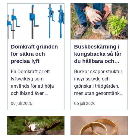
Domkraft grunden
Buskbeskärning i
för säkra och
kungsbacka så får
precisa lyft
du hållbara och
vackra buskar året
En Domkraft är ett
Buskar skapar struktur,
runt
lyftverktyg som
insynsskydd och
används för att höja
grönska i trädgården,
och ibland även
men utan genomtänkt
positionera tunga
beskärning blir de...
09 juli 2026
06 juli 2026
objekt, so...