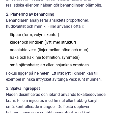
realistiska eller om hälsan gör behandlingen olämplig.
2. Planering av behandling
Behandlaren analyserar ansiktets proportioner,
hudkvalitet och mimik. Filler används ofta i:
läppar (form, volym, kontur)
kinder och kindben (lyft, mer struktur)
nasolabialveck (linjer mellan näsa och mun)
haka och käklinje (definition, symmetri)
små ojämnheter, ärr eller insjunkna områden
Fokus ligger på helheten. Ett litet lyft i kinden kan till
exempel minska intrycket av tunga veck runt munnen.
3. Själva ingreppet
Huden desinficeras och ibland används lokalbedövande
kräm. Fillern injiceras med fin nål eller trubbig kanyl i
små, kontrollerade mängder. De flesta upplever
behandlingen som snabbt genomförd, med kort