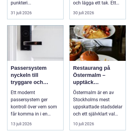
punkteri...
och lägga ett tak. Ett
timmerhus är ett lå...
31 juli 2026
30 juli 2026
Passersystem
Restaurang på
nyckeln till
Östermalm –
tryggare och
upptäck
smidigare tillträde
matupplevelser i
Ett modernt
Östermalm är en av
en av Stockholms
passersystem ger
Stockholms mest
mest attraktiva
kontroll över vem som
uppskattade stadsdelar
stadsdelar
får komma in i en
och ett självklart val
byggnad, när de får
f&ou...
13 juli 2026
10 juli 2026
komma in oc...