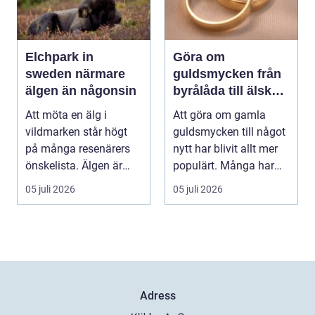
Elchpark in
Göra om
sweden närmare
guldsmycken från
älgen än någonsin
byrålåda till älskad
favorit
Att möta en älg i
Att göra om gamla
vildmarken står högt
guldsmycken till något
på många resenärers
nytt har blivit allt mer
önskelista. Älgen är
populärt. Många har
Skandinaviens ikonis...
ärvda ringar, ...
05 juli 2026
05 juli 2026
Adress