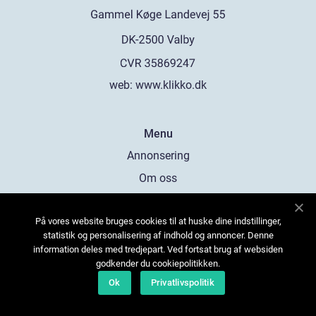
web:
www.klikko.dk
Menu
Annonsering
Om oss
Cookies
På vores website bruges cookies til at huske dine indstillinger,
Kontakta oss
statistik og personalisering af indhold og annoncer. Denne
Sitemap
information deles med tredjepart. Ved fortsat brug af websiden
godkender du cookiepolitikken.
Ok
Privatlivspolitik