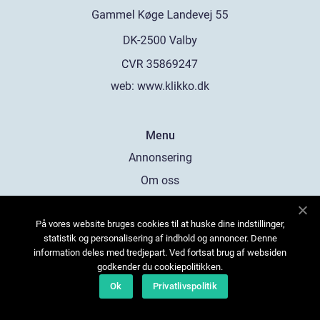
web:
www.klikko.dk
Menu
Annonsering
Om oss
Cookies
På vores website bruges cookies til at huske dine indstillinger,
Kontakta oss
statistik og personalisering af indhold og annoncer. Denne
Sitemap
information deles med tredjepart. Ved fortsat brug af websiden
godkender du cookiepolitikken.
Ok
Privatlivspolitik