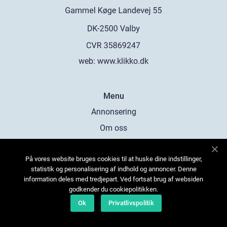
web:
www.klikko.dk
Menu
Annonsering
Om oss
Cookies
På vores website bruges cookies til at huske dine indstillinger,
Kontakta oss
statistik og personalisering af indhold og annoncer. Denne
Sitemap
information deles med tredjepart. Ved fortsat brug af websiden
godkender du cookiepolitikken.
Ok
Privatlivspolitik