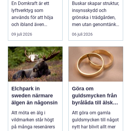
vackra buskar året
En Domkraft är ett
Buskar skapar struktur,
runt
lyftverktyg som
insynsskydd och
används för att höja
grönska i trädgården,
och ibland även
men utan genomtänkt
positionera tunga
beskärning blir de...
09 juli 2026
06 juli 2026
objekt, so...
Elchpark in
Göra om
sweden närmare
guldsmycken från
älgen än någonsin
byrålåda till älskad
favorit
Att möta en älg i
Att göra om gamla
vildmarken står högt
guldsmycken till något
på många resenärers
nytt har blivit allt mer