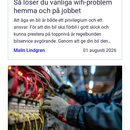
Så löser du vanliga wifi-problem
hemma och på jobbet
Att äga en bil är både ett privilegium och ett
ansvar. För att din bil ska förbli i gott skick och
kunna prestera på toppnivå är regelbunden
bilservice avgörande. Genom att ge din bil den
uppmärksamhet den förtjänar kan du förlänga
Malin Lindgren
01 augusti 2026
dess livslängd, fö...