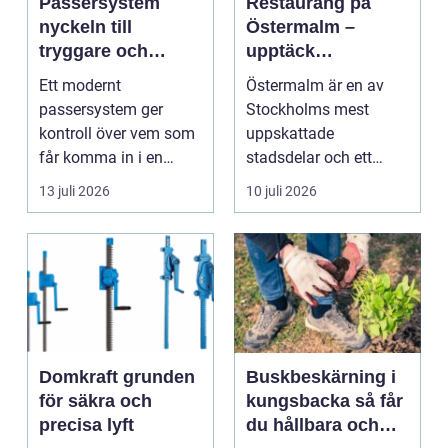
Passersystem
Restaurang på
nyckeln till
Östermalm –
tryggare och
upptäck
smidigare tillträde
matupplevelser i
Ett modernt
Östermalm är en av
en av Stockholms
passersystem ger
Stockholms mest
mest attraktiva
kontroll över vem som
uppskattade
stadsdelar
får komma in i en
stadsdelar och ett
byggnad, när de får
självklart val f&ou...
13 juli 2026
10 juli 2026
komma in oc...
Domkraft grunden
Buskbeskärning i
för säkra och
kungsbacka så får
precisa lyft
du hållbara och