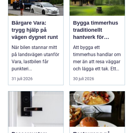
Bärgare Vara:
Bygga timmerhus
trygg hjälp på
traditionellt
vägen dygnet runt
hantverk för
moderna behov
När bilen stannar mitt
Att bygga ett
på landsvägen utanför
timmerhus handlar om
Vara, lastbilen får
mer än att resa väggar
punkteri...
och lägga ett tak. Ett
timmerhus är ett lå...
31 juli 2026
30 juli 2026