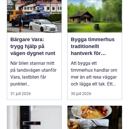
Bärgare Vara:
Bygga timmerhus
trygg hjälp på
traditionellt
vägen dygnet runt
hantverk för
moderna behov
När bilen stannar mitt
Att bygga ett
på landsvägen utanför
timmerhus handlar om
Vara, lastbilen får
mer än att resa väggar
punkteri...
och lägga ett tak. Ett
timmerhus är ett lå...
31 juli 2026
30 juli 2026