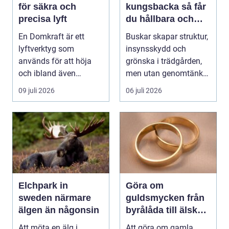
för säkra och
kungsbacka så får
precisa lyft
du hållbara och
vackra buskar året
En Domkraft är ett
Buskar skapar struktur,
runt
lyftverktyg som
insynsskydd och
används för att höja
grönska i trädgården,
och ibland även
men utan genomtänkt
positionera tunga
beskärning blir de...
09 juli 2026
06 juli 2026
objekt, so...
Elchpark in
Göra om
sweden närmare
guldsmycken från
älgen än någonsin
byrålåda till älskad
favorit
Att möta en älg i
Att göra om gamla