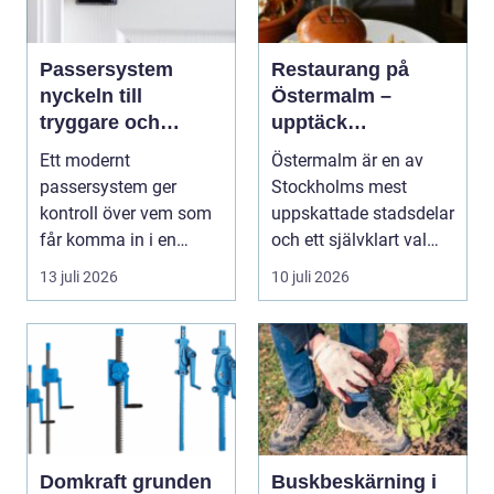
Passersystem
Restaurang på
nyckeln till
Östermalm –
tryggare och
upptäck
smidigare tillträde
matupplevelser i
Ett modernt
Östermalm är en av
en av Stockholms
passersystem ger
Stockholms mest
mest attraktiva
kontroll över vem som
uppskattade stadsdelar
stadsdelar
får komma in i en
och ett självklart val
byggnad, när de får
f&ou...
13 juli 2026
10 juli 2026
komma in oc...
Domkraft grunden
Buskbeskärning i