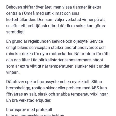
Behoven skiftar över året, men vissa tjänster är extra
centrala i Umeå med sitt klimat och sina
körförhållanden. Den som väljer verkstad vinner på att
se efter ett brett tjänsteutbud där flera saker kan göras
samtidigt.
En grund är regelbunden service och oljebyte. Service
enligt bilens serviceplan stärker andrahandsvärdet och
minskar risken för dyra motorskador. När motorn får rätt
olja och filter i tid blir kallstarter skonsammare, något
som är extra viktigt när temperaturen sjunker rejält under
vintern.
Därutöver spelar bromssystemet en nyckelroll. Slitna
bromsbelägg, rostiga skivor eller problem med ABS kan
förvärras av salt, slask och snabba temperaturväxlingar.
En bra verkstad erbjuder:
bromsprov med protokoll
byte av bromsskivor och belägg