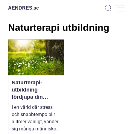
AENDRES.
se
Naturterapi utbildning
Naturterapi-
utbildning –
fördjupa din
förståelse för
I en värld där stress
naturens läkande
och snabbtempo blir
kraft
alltmer vanligt, vänder
sig många människor