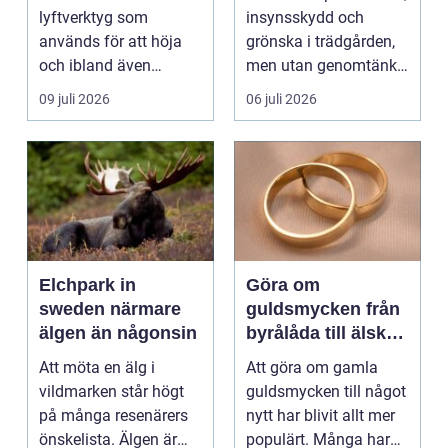
runt
lyftverktyg som
insynsskydd och
används för att höja
grönska i trädgården,
och ibland även
men utan genomtänkt
positionera tunga
beskärning blir de...
09 juli 2026
06 juli 2026
objekt, so...
Elchpark in
Göra om
sweden närmare
guldsmycken från
älgen än någonsin
byrålåda till älskad
favorit
Att möta en älg i
Att göra om gamla
vildmarken står högt
guldsmycken till något
på många resenärers
nytt har blivit allt mer
önskelista. Älgen är
populärt. Många har