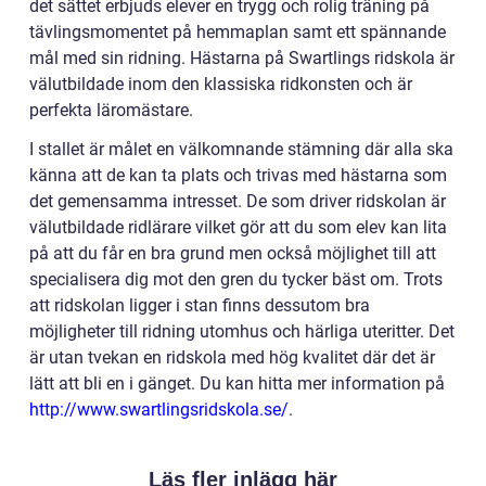
det sättet erbjuds elever en trygg och rolig träning på
tävlingsmomentet på hemmaplan samt ett spännande
mål med sin ridning. Hästarna på Swartlings ridskola är
välutbildade inom den klassiska ridkonsten och är
perfekta läromästare.
I stallet är målet en välkomnande stämning där alla ska
känna att de kan ta plats och trivas med hästarna som
det gemensamma intresset. De som driver ridskolan är
välutbildade ridlärare vilket gör att du som elev kan lita
på att du får en bra grund men också möjlighet till att
specialisera dig mot den gren du tycker bäst om. Trots
att ridskolan ligger i stan finns dessutom bra
möjligheter till ridning utomhus och härliga uteritter. Det
är utan tvekan en ridskola med hög kvalitet där det är
lätt att bli en i gänget. Du kan hitta mer information på
http://www.swartlingsridskola.se/
.
Läs fler inlägg här