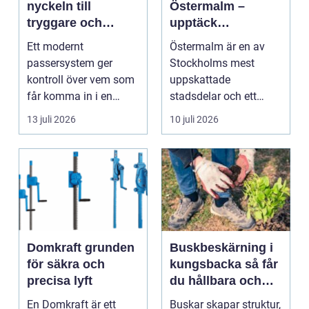
nyckeln till
Östermalm –
tryggare och
upptäck
smidigare tillträde
matupplevelser i
Ett modernt
Östermalm är en av
en av Stockholms
passersystem ger
Stockholms mest
mest attraktiva
kontroll över vem som
uppskattade
stadsdelar
får komma in i en
stadsdelar och ett
byggnad, när de får
självklart val f&ou...
13 juli 2026
10 juli 2026
komma in oc...
Domkraft grunden
Buskbeskärning i
för säkra och
kungsbacka så får
precisa lyft
du hållbara och
vackra buskar året
En Domkraft är ett
Buskar skapar struktur,