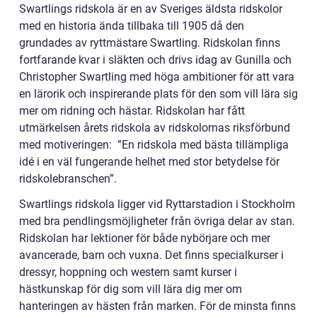
Swartlings ridskola är en av Sveriges äldsta ridskolor
med en historia ända tillbaka till 1905 då den
grundades av ryttmästare Swartling. Ridskolan finns
fortfarande kvar i släkten och drivs idag av Gunilla och
Christopher Swartling med höga ambitioner för att vara
en lärorik och inspirerande plats för den som vill lära sig
mer om ridning och hästar. Ridskolan har fått
utmärkelsen årets ridskola av ridskolornas riksförbund
med motiveringen: ”En ridskola med bästa tillämpliga
idé i en väl fungerande helhet med stor betydelse för
ridskolebranschen”.
Swartlings ridskola ligger vid Ryttarstadion i Stockholm
med bra pendlingsmöjligheter från övriga delar av stan.
Ridskolan har lektioner för både nybörjare och mer
avancerade, barn och vuxna. Det finns specialkurser i
dressyr, hoppning och western samt kurser i
hästkunskap för dig som vill lära dig mer om
hanteringen av hästen från marken. För de minsta finns