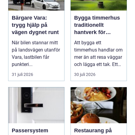
Bärgare Vara:
Bygga timmerhus
trygg hjälp på
traditionellt
vägen dygnet runt
hantverk för
moderna behov
När bilen stannar mitt
Att bygga ett
på landsvägen utanför
timmerhus handlar om
Vara, lastbilen får
mer än att resa väggar
punkteri...
och lägga ett tak. Ett
timmerhus är ett lå...
31 juli 2026
30 juli 2026
Passersystem
Restaurang på