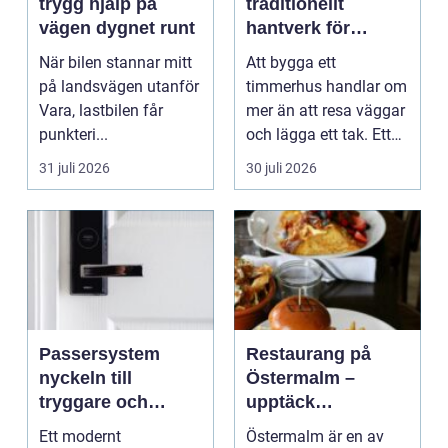
trygg hjälp på
traditionellt
vägen dygnet runt
hantverk för
moderna behov
När bilen stannar mitt
Att bygga ett
på landsvägen utanför
timmerhus handlar om
Vara, lastbilen får
mer än att resa väggar
punkteri...
och lägga ett tak. Ett
timmerhus är ett lå...
31 juli 2026
30 juli 2026
Passersystem
Restaurang på
nyckeln till
Östermalm –
tryggare och
upptäck
smidigare tillträde
matupplevelser i
Ett modernt
Östermalm är en av