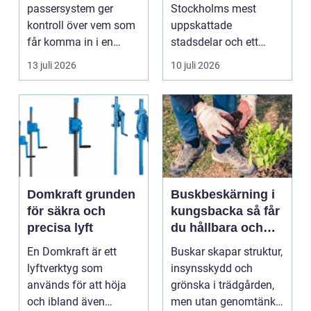
en av Stockholms
passersystem ger
Stockholms mest
mest attraktiva
kontroll över vem som
uppskattade
stadsdelar
får komma in i en
stadsdelar och ett
byggnad, när de får
självklart val f&ou...
13 juli 2026
10 juli 2026
komma in oc...
Domkraft grunden
Buskbeskärning i
för säkra och
kungsbacka så får
precisa lyft
du hållbara och
vackra buskar året
En Domkraft är ett
Buskar skapar struktur,
runt
lyftverktyg som
insynsskydd och
används för att höja
grönska i trädgården,
och ibland även
men utan genomtänkt