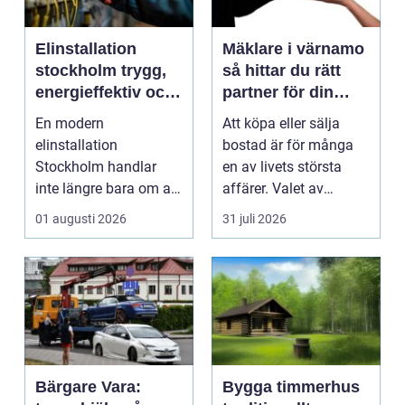
Elinstallation
Mäklare i värnamo
stockholm trygg,
så hittar du rätt
energieffektiv och
partner för din
framtidssäker el i
bostadsaffär
En modern
Att köpa eller sälja
företagslokaler
elinstallation
bostad är för många
Stockholm handlar
en av livets största
inte längre bara om att
affärer. Valet av
få belysning och uttag
mäklare Värnamo
01 augusti 2026
31 juli 2026
på rätt pl...
påve...
Bärgare Vara:
Bygga timmerhus