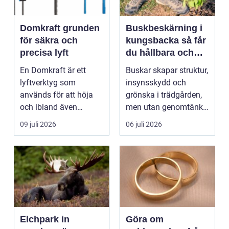
Domkraft grunden
Buskbeskärning i
för säkra och
kungsbacka så får
precisa lyft
du hållbara och
vackra buskar året
En Domkraft är ett
Buskar skapar struktur,
runt
lyftverktyg som
insynsskydd och
används för att höja
grönska i trädgården,
och ibland även
men utan genomtänkt
positionera tunga
beskärning blir de...
09 juli 2026
06 juli 2026
objekt, so...
Elchpark in
Göra om