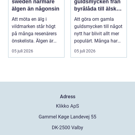
sweden närmare
guldsmycken från
älgen än någonsin
byrålåda till älskad
favorit
Att möta en älg i
Att göra om gamla
vildmarken står högt
guldsmycken till något
på många resenärers
nytt har blivit allt mer
önskelista. Älgen är
populärt. Många har
Skandinaviens ikonis...
ärvda ringar, ...
05 juli 2026
05 juli 2026
Adress