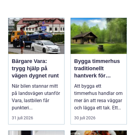
Bärgare Vara:
Bygga timmerhus
trygg hjälp på
traditionellt
vägen dygnet runt
hantverk för
moderna behov
När bilen stannar mitt
Att bygga ett
på landsvägen utanför
timmerhus handlar om
Vara, lastbilen får
mer än att resa väggar
punkteri...
och lägga ett tak. Ett
timmerhus är ett lå...
31 juli 2026
30 juli 2026