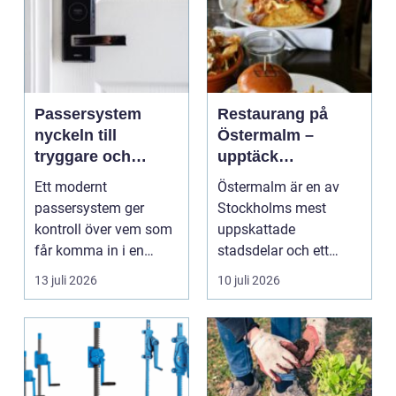
Passersystem
Restaurang på
nyckeln till
Östermalm –
tryggare och
upptäck
smidigare tillträde
matupplevelser i
Ett modernt
Östermalm är en av
en av Stockholms
passersystem ger
Stockholms mest
mest attraktiva
kontroll över vem som
uppskattade
stadsdelar
får komma in i en
stadsdelar och ett
byggnad, när de får
självklart val f&ou...
13 juli 2026
10 juli 2026
komma in oc...