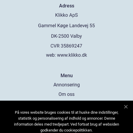
Adress
web:
www.klikko.dk
Menu
Annonsering
Om oss
Cookies
På vores website bruges cookies til at huske dine indstillinger,
Kontakta oss
statistik og personalisering af indhold og annoncer. Denne
Sitemap
information deles med tredjepart. Ved fortsat brug af websiden
godkender du cookiepolitikken.