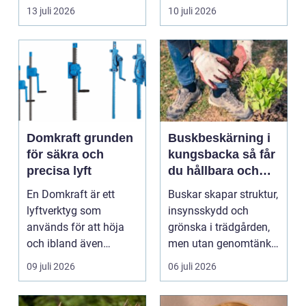
byggnad, när de får
självklart val f&ou...
13 juli 2026
10 juli 2026
komma in oc...
Domkraft grunden
Buskbeskärning i
för säkra och
kungsbacka så får
precisa lyft
du hållbara och
vackra buskar året
En Domkraft är ett
Buskar skapar struktur,
runt
lyftverktyg som
insynsskydd och
används för att höja
grönska i trädgården,
och ibland även
men utan genomtänkt
positionera tunga
beskärning blir de...
09 juli 2026
06 juli 2026
objekt, so...