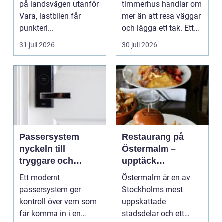
på landsvägen utanför
timmerhus handlar om
Vara, lastbilen får
mer än att resa väggar
punkteri...
och lägga ett tak. Ett
timmerhus är ett lå...
31 juli 2026
30 juli 2026
Passersystem
Restaurang på
nyckeln till
Östermalm –
tryggare och
upptäck
smidigare tillträde
matupplevelser i
Ett modernt
Östermalm är en av
en av Stockholms
passersystem ger
Stockholms mest
mest attraktiva
kontroll över vem som
uppskattade
stadsdelar
får komma in i en
stadsdelar och ett