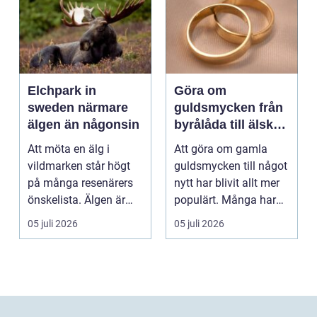
Elchpark in
Göra om
sweden närmare
guldsmycken från
älgen än någonsin
byrålåda till älskad
favorit
Att möta en älg i
Att göra om gamla
vildmarken står högt
guldsmycken till något
på många resenärers
nytt har blivit allt mer
önskelista. Älgen är
populärt. Många har
Skandinaviens ikonis...
ärvda ringar, ...
05 juli 2026
05 juli 2026