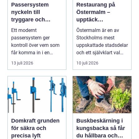
Passersystem
Restaurang på
nyckeln till
Östermalm –
tryggare och
upptäck
smidigare tillträde
matupplevelser i
Ett modernt
Östermalm är en av
en av Stockholms
passersystem ger
Stockholms mest
mest attraktiva
kontroll över vem som
uppskattade stadsdelar
stadsdelar
får komma in i en
och ett självklart val
byggnad, när de får
f&ou...
13 juli 2026
10 juli 2026
komma in oc...
Domkraft grunden
Buskbeskärning i
för säkra och
kungsbacka så får
precisa lyft
du hållbara och