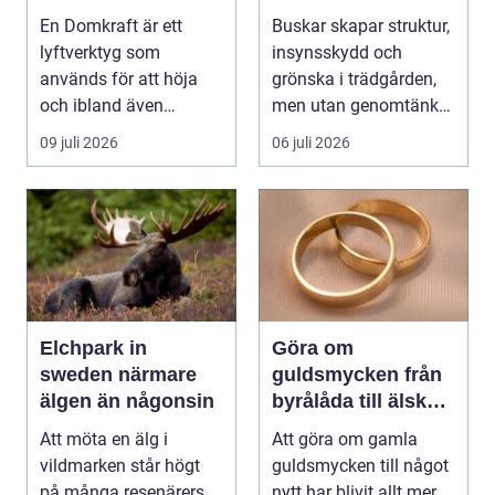
vackra buskar året
En Domkraft är ett
Buskar skapar struktur,
runt
lyftverktyg som
insynsskydd och
används för att höja
grönska i trädgården,
och ibland även
men utan genomtänkt
positionera tunga
beskärning blir de...
09 juli 2026
06 juli 2026
objekt, so...
Elchpark in
Göra om
sweden närmare
guldsmycken från
älgen än någonsin
byrålåda till älskad
favorit
Att möta en älg i
Att göra om gamla
vildmarken står högt
guldsmycken till något
på många resenärers
nytt har blivit allt mer