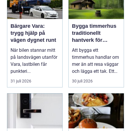
Bärgare Vara:
Bygga timmerhus
trygg hjälp på
traditionellt
vägen dygnet runt
hantverk för
moderna behov
När bilen stannar mitt
Att bygga ett
på landsvägen utanför
timmerhus handlar om
Vara, lastbilen får
mer än att resa väggar
punkteri...
och lägga ett tak. Ett
timmerhus är ett lå...
31 juli 2026
30 juli 2026