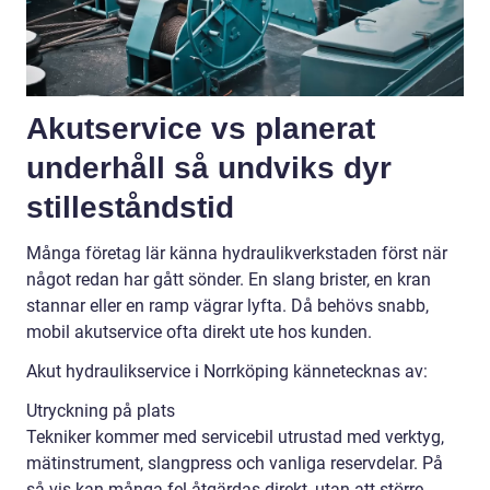
Akutservice vs planerat
underhåll så undviks dyr
stilleståndstid
Många företag lär känna hydraulikverkstaden först när
något redan har gått sönder. En slang brister, en kran
stannar eller en ramp vägrar lyfta. Då behövs snabb,
mobil akutservice ofta direkt ute hos kunden.
Akut hydraulikservice i Norrköping kännetecknas av:
Utryckning på plats
Tekniker kommer med servicebil utrustad med verktyg,
mätinstrument, slangpress och vanliga reservdelar. På
så vis kan många fel åtgärdas direkt, utan att större