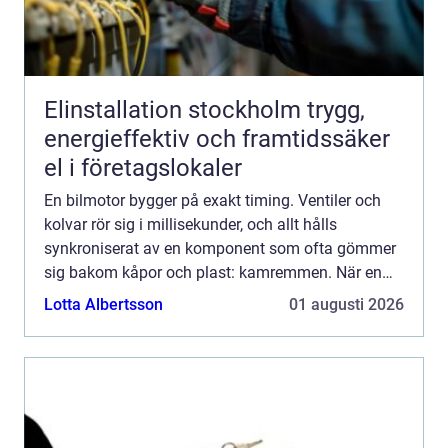
Elinstallation stockholm trygg,
energieffektiv och framtidssäker
el i företagslokaler
En bilmotor bygger på exakt timing. Ventiler och
kolvar rör sig i millisekunder, och allt hålls
synkroniserat av en komponent som ofta gömmer
sig bakom kåpor och plast: kamremmen. När en
kamrem går av stannar inte bara motorn den kan
Lotta Albertsson
01 augusti 2026
skadas så allvar...