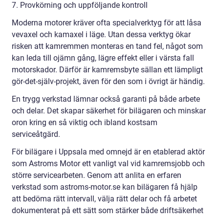
7. Provkörning och uppföljande kontroll
Moderna motorer kräver ofta specialverktyg för att låsa
vevaxel och kamaxel i läge. Utan dessa verktyg ökar
risken att kamremmen monteras en tand fel, något som
kan leda till ojämn gång, lägre effekt eller i värsta fall
motorskador. Därför är kamremsbyte sällan ett lämpligt
gör-det-själv-projekt, även för den som i övrigt är händig.
En trygg verkstad lämnar också garanti på både arbete
och delar. Det skapar säkerhet för bilägaren och minskar
oron kring en så viktig och ibland kostsam
serviceåtgärd.
För bilägare i Uppsala med omnejd är en etablerad aktör
som Astroms Motor ett vanligt val vid kamremsjobb och
större servicearbeten. Genom att anlita en erfaren
verkstad som astroms-motor.se kan bilägaren få hjälp
att bedöma rätt intervall, välja rätt delar och få arbetet
dokumenterat på ett sätt som stärker både driftsäkerhet