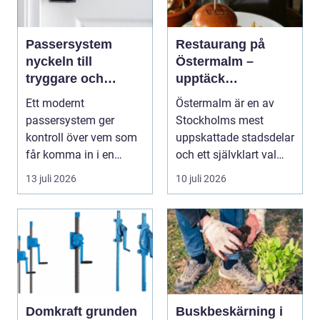
Passersystem
Restaurang på
nyckeln till
Östermalm –
tryggare och
upptäck
smidigare tillträde
matupplevelser i
Ett modernt
Östermalm är en av
en av Stockholms
passersystem ger
Stockholms mest
mest attraktiva
kontroll över vem som
uppskattade stadsdelar
stadsdelar
får komma in i en
och ett självklart val
byggnad, när de får
f&ou...
13 juli 2026
10 juli 2026
komma in oc...
Domkraft grunden
Buskbeskärning i