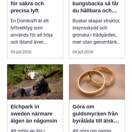
för säkra och
kungsbacka så får
precisa lyft
du hållbara och
vackra buskar året
En Domkraft är ett
Buskar skapar struktur,
runt
lyftverktyg som
insynsskydd och
används för att höja
grönska i trädgården,
och ibland även
men utan genomtänkt
positionera tunga
beskärning blir de...
09 juli 2026
06 juli 2026
objekt, so...
Elchpark in
Göra om
sweden närmare
guldsmycken från
älgen än någonsin
byrålåda till älskad
favorit
Att möta en älg i
Att göra om gamla