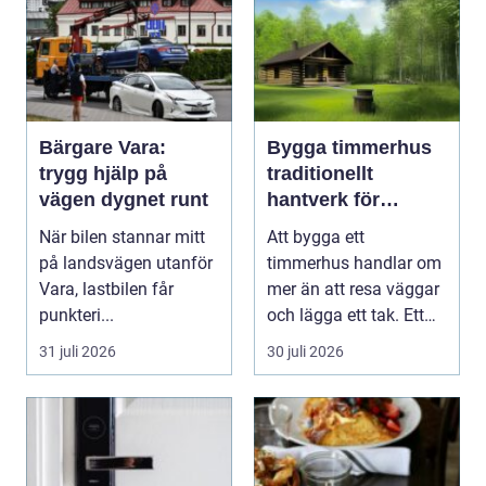
Bärgare Vara:
Bygga timmerhus
trygg hjälp på
traditionellt
vägen dygnet runt
hantverk för
moderna behov
När bilen stannar mitt
Att bygga ett
på landsvägen utanför
timmerhus handlar om
Vara, lastbilen får
mer än att resa väggar
punkteri...
och lägga ett tak. Ett
timmerhus är ett lå...
31 juli 2026
30 juli 2026