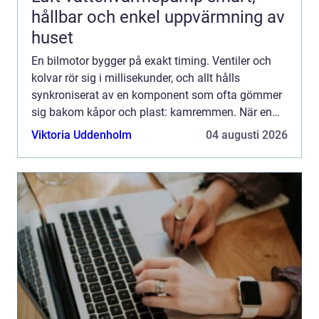
hållbar och enkel uppvärmning av
huset
En bilmotor bygger på exakt timing. Ventiler och
kolvar rör sig i millisekunder, och allt hålls
synkroniserat av en komponent som ofta gömmer
sig bakom kåpor och plast: kamremmen. När en
kamrem går av stannar inte bara motorn den kan
Viktoria Uddenholm
04 augusti 2026
skadas så allvar...