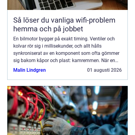
Så löser du vanliga wifi-problem
hemma och på jobbet
En bilmotor bygger på exakt timing. Ventiler och
kolvar rör sig i millisekunder, och allt hålls
synkroniserat av en komponent som ofta gömmer
sig bakom kåpor och plast: kamremmen. När en
kamrem går av stannar inte bara motorn den kan
Malin Lindgren
01 augusti 2026
skadas så allvar...