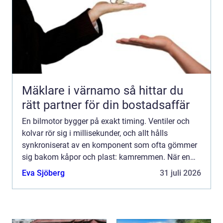
Mäklare i värnamo så hittar du
rätt partner för din bostadsaffär
En bilmotor bygger på exakt timing. Ventiler och
kolvar rör sig i millisekunder, och allt hålls
synkroniserat av en komponent som ofta gömmer
sig bakom kåpor och plast: kamremmen. När en
kamrem går av stannar inte bara motorn den kan
Eva Sjöberg
31 juli 2026
skadas så allvar...