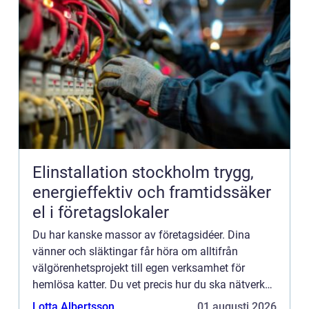
Elinstallation stockholm trygg,
energieffektiv och framtidssäker
el i företagslokaler
Du har kanske massor av företagsidéer. Dina
vänner och släktingar får höra om alltifrån
välgörenhetsprojekt till egen verksamhet för
hemlösa katter. Du vet precis hur du ska nätverka,
marknadsföra och projektera. Helt plötsligt, en
Lotta Albertsson
01 augusti 2026