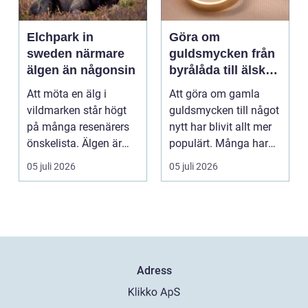
Elchpark in
Göra om
sweden närmare
guldsmycken från
älgen än någonsin
byrålåda till älskad
favorit
Att möta en älg i
Att göra om gamla
vildmarken står högt
guldsmycken till något
på många resenärers
nytt har blivit allt mer
önskelista. Älgen är
populärt. Många har
Skandinaviens ikonis...
ärvda ringar, ...
05 juli 2026
05 juli 2026
Adress