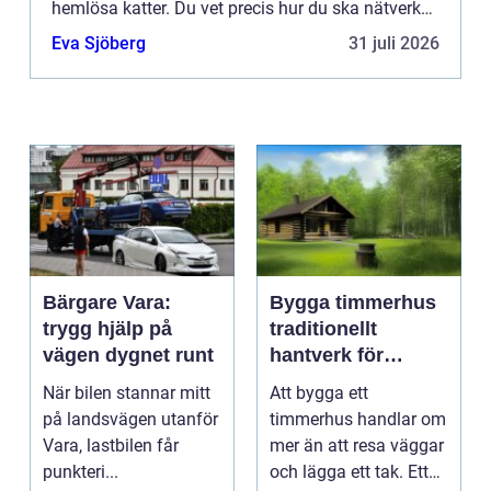
hemlösa katter. Du vet precis hur du ska nätverka,
marknadsföra och projektera. Helt plötsligt, en
Eva Sjöberg
31 juli 2026
vacker dag frågar ...
Bärgare Vara:
Bygga timmerhus
trygg hjälp på
traditionellt
vägen dygnet runt
hantverk för
moderna behov
När bilen stannar mitt
Att bygga ett
på landsvägen utanför
timmerhus handlar om
Vara, lastbilen får
mer än att resa väggar
punkteri...
och lägga ett tak. Ett