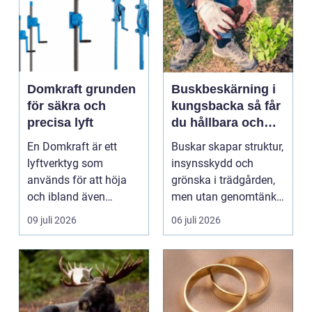
Domkraft grunden
Buskbeskärning i
för säkra och
kungsbacka så får
precisa lyft
du hållbara och
vackra buskar året
En Domkraft är ett
Buskar skapar struktur,
runt
lyftverktyg som
insynsskydd och
används för att höja
grönska i trädgården,
och ibland även
men utan genomtänkt
positionera tunga
beskärning blir de...
09 juli 2026
06 juli 2026
objekt, so...