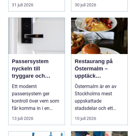
timmerhus är ett lå...
31 juli 2026
30 juli 2026
Passersystem
Restaurang på
nyckeln till
Östermalm –
tryggare och
upptäck
smidigare tillträde
matupplevelser i
Ett modernt
Östermalm är en av
en av Stockholms
passersystem ger
Stockholms mest
mest attraktiva
kontroll över vem som
uppskattade
stadsdelar
får komma in i en
stadsdelar och ett
byggnad, när de får
självklart val f&ou...
13 juli 2026
10 juli 2026
komma in oc...