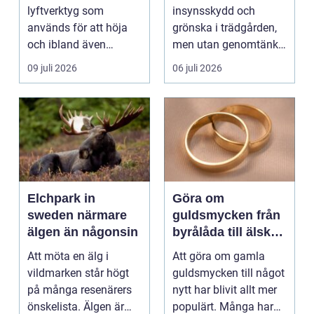
runt
lyftverktyg som
insynsskydd och
används för att höja
grönska i trädgården,
och ibland även
men utan genomtänkt
positionera tunga
beskärning blir de...
09 juli 2026
06 juli 2026
objekt, so...
Elchpark in
Göra om
sweden närmare
guldsmycken från
älgen än någonsin
byrålåda till älskad
favorit
Att möta en älg i
Att göra om gamla
vildmarken står högt
guldsmycken till något
på många resenärers
nytt har blivit allt mer
önskelista. Älgen är
populärt. Många har