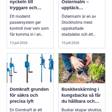
nyckeln till
Östermalm –
tryggare och
upptäck
smidigare tillträde
matupplevelser i
Ett modernt
Östermalm är en av
en av Stockholms
passersystem ger
Stockholms mest
mest attraktiva
kontroll över vem som
uppskattade
stadsdelar
får komma in i en
stadsdelar och ett
byggnad, när de får
självklart val f&ou...
13 juli 2026
10 juli 2026
komma in oc...
Domkraft grunden
Buskbeskärning i
för säkra och
kungsbacka så får
precisa lyft
du hållbara och
vackra buskar året
En Domkraft är ett
Buskar skapar struktur,