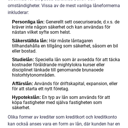
omständigheter. Vissa av de mest vanliga låneformerna
inkluderar:
Generellt sett osecuriserade, d.v.s. de
Personliga lån:
kräver inte någon säkerhet och kan användas för
nästan vilket syfte som helst.
Här måste låntagaren
Säkerställda lån:
tillhandahålla en tillgång som säkerhet, såsom en bil
eller bostad.
Speciella lån som är avsedda för att täcka
Studielån:
kostnader föråldrande mightylokra kurser eller
disciplinet länkade till genomande brunaoede
historhtytonområden.
Används för driftskapital, expansion, eller
Affärslån:
för att starta ett nytt företag.
En typ av lån som används för att
Hypotekslån:
köpa fastigheter med själva fastigheten som
säkerhet.
Olika former av krediter som kreditkort och kreditkonto
kan också anses vara en form av lån, där kunden har en