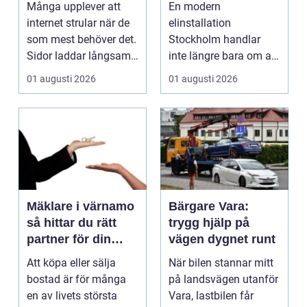
Många upplever att
En modern
företagslokaler
internet strular när de
elinstallation
som mest behöver det.
Stockholm handlar
Sidor laddar långsamt,
inte längre bara om att
videos hacka...
få belysning och uttag
01 augusti 2026
01 augusti 2026
på rätt pl...
Mäklare i värnamo
Bärgare Vara:
så hittar du rätt
trygg hjälp på
partner för din
vägen dygnet runt
bostadsaffär
Att köpa eller sälja
När bilen stannar mitt
bostad är för många
på landsvägen utanför
en av livets största
Vara, lastbilen får