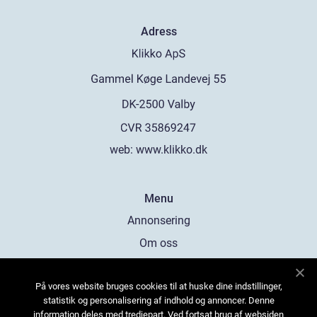
Adress
web:
www.klikko.dk
Menu
Annonsering
Om oss
Cookies
På vores website bruges cookies til at huske dine indstillinger,
Kontakta oss
statistik og personalisering af indhold og annoncer. Denne
Sitemap
information deles med tredjepart. Ved fortsat brug af websiden