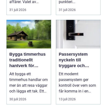
affärer. Valet av
punkteri...
mäklare Värnamo
31 juli 2026
31 juli 2026
påve...
Bygga timmerhus
Passersystem
traditionellt
nyckeln till
hantverk för
tryggare och
moderna behov
smidigare tillträde
Att bygga ett
Ett modernt
timmerhus handlar om
passersystem ger
mer än att resa väggar
kontroll över vem som
och lägga ett tak. Ett
får komma in i en
timmerhus är ett lå...
byggnad, när de får
30 juli 2026
13 juli 2026
komma in oc...