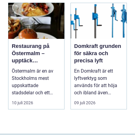
Restaurang på
Domkraft grunden
Östermalm –
för säkra och
upptäck
precisa lyft
matupplevelser i
Östermalm är en av
En Domkraft är ett
en av Stockholms
Stockholms mest
lyftverktyg som
mest attraktiva
uppskattade
används för att höja
stadsdelar
stadsdelar och ett
och ibland även
självklart val f&ou...
positionera tunga
10 juli 2026
09 juli 2026
objekt, so...