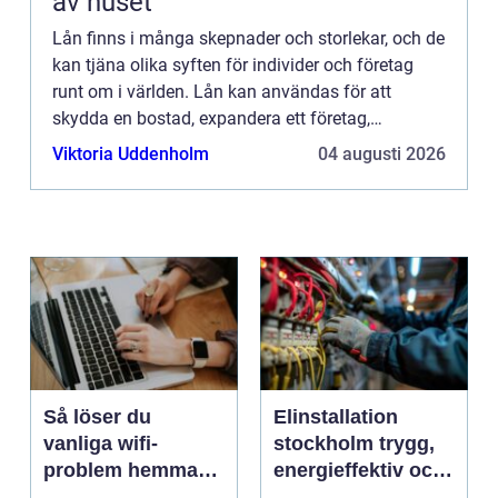
av huset
Lån finns i många skepnader och storlekar, och de
kan tjäna olika syften för individer och företag
runt om i världen. Lån kan användas för att
skydda en bostad, expandera ett företag,
finansiera ut...
Viktoria Uddenholm
04 augusti 2026
Så löser du
Elinstallation
vanliga wifi-
stockholm trygg,
problem hemma
energieffektiv och
och på jobbet
framtidssäker el i