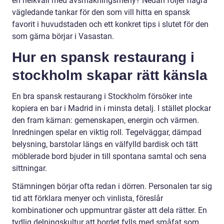
en helkväll med avsmakningsmeny? Nedan följer några
vägledande tankar för den som vill hitta en spansk
favorit i huvudstaden och ett konkret tips i slutet för den
som gärna börjar i Vasastan.
Hur en spansk restaurang i
stockholm skapar rätt känsla
En bra spansk restaurang i Stockholm försöker inte
kopiera en bar i Madrid in i minsta detalj. I stället plockar
den fram kärnan: gemenskapen, energin och värmen.
Inredningen spelar en viktig roll. Tegelväggar, dämpad
belysning, barstolar längs en välfylld bardisk och tätt
möblerade bord bjuder in till spontana samtal och sena
sittningar.
Stämningen börjar ofta redan i dörren. Personalen tar sig
tid att förklara menyer och vinlista, föreslår
kombinationer och uppmuntrar gäster att dela rätter. En
tydlig delningskultur att bordet fylls med småfat som