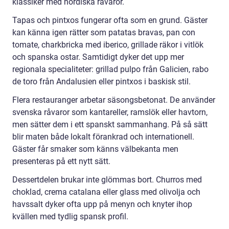
klassiker med nordiska råvaror.
Tapas och pintxos fungerar ofta som en grund. Gäster
kan känna igen rätter som patatas bravas, pan con
tomate, charkbricka med iberico, grillade räkor i vitlök
och spanska ostar. Samtidigt dyker det upp mer
regionala specialiteter: grillad pulpo från Galicien, rabo
de toro från Andalusien eller pintxos i baskisk stil.
Flera restauranger arbetar säsongsbetonat. De använder
svenska råvaror som kantareller, ramslök eller havtorn,
men sätter dem i ett spanskt sammanhang. På så sätt
blir maten både lokalt förankrad och internationell.
Gäster får smaker som känns välbekanta men
presenteras på ett nytt sätt.
Dessertdelen brukar inte glömmas bort. Churros med
choklad, crema catalana eller glass med olivolja och
havssalt dyker ofta upp på menyn och knyter ihop
kvällen med tydlig spansk profil.