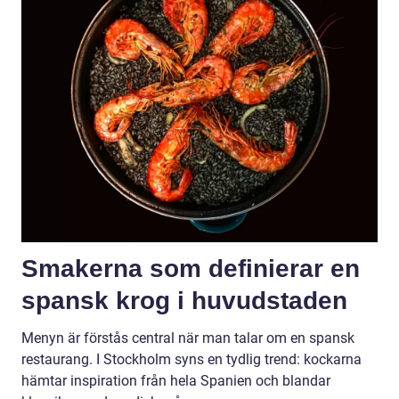
Smakerna som definierar en
spansk krog i huvudstaden
Menyn är förstås central när man talar om en spansk
restaurang. I Stockholm syns en tydlig trend: kockarna
hämtar inspiration från hela Spanien och blandar