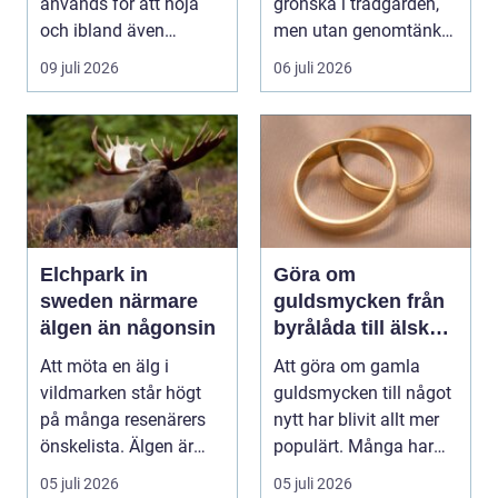
används för att höja
grönska i trädgården,
och ibland även
men utan genomtänkt
positionera tunga
beskärning blir de...
09 juli 2026
06 juli 2026
objekt, so...
Elchpark in
Göra om
sweden närmare
guldsmycken från
älgen än någonsin
byrålåda till älskad
favorit
Att möta en älg i
Att göra om gamla
vildmarken står högt
guldsmycken till något
på många resenärers
nytt har blivit allt mer
önskelista. Älgen är
populärt. Många har
Skandinaviens ikonis...
ärvda ringar, ...
05 juli 2026
05 juli 2026