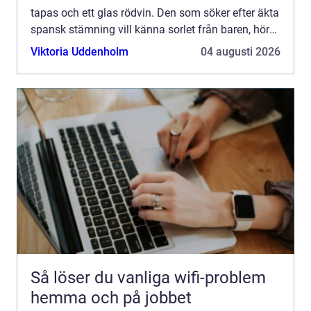
tapas och ett glas rödvin. Den som söker efter äkta
spansk stämning vill känna sorlet från baren, höra
klirrande glas och känna doften av vitlök, grillat
Viktoria Uddenholm
04 augusti 2026
kött...
Så löser du vanliga wifi-problem
hemma och på jobbet