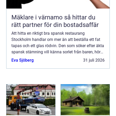
Mäklare i värnamo så hittar du
rätt partner för din bostadsaffär
Att hitta en riktigt bra spansk restaurang
Stockholm handlar om mer än att beställa ett fat
tapas och ett glas rödvin. Den som söker efter äkta
spansk stämning vill känna sorlet från baren, höra
klirrande glas och känna doften av vitlök, grillat
Eva Sjöberg
31 juli 2026
kött...