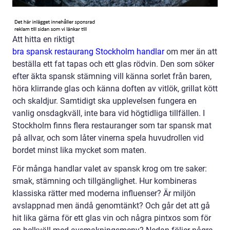
Att hitta en riktigt
bra spansk restaurang Stockholm handlar
om mer än att
beställa ett fat tapas och ett glas rödvin. Den som söker
efter äkta spansk stämning vill känna sorlet från baren,
höra klirrande glas och känna doften av vitlök, grillat kött
och skaldjur. Samtidigt ska upplevelsen fungera en
vanlig onsdagkväll, inte bara vid högtidliga tillfällen. I
Stockholm finns flera restauranger som tar spansk mat
på allvar, och som låter vinerna spela huvudrollen vid
bordet minst lika mycket som maten.
För många handlar valet av spansk krog om tre saker:
smak, stämning och tillgänglighet. Hur kombineras
klassiska rätter med moderna influenser? Är miljön
avslappnad men ändå genomtänkt? Och går det att gå
hit lika gärna för ett glas vin och några pintxos som för