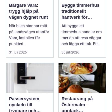
Bärgare Vara:
Bygga timmerhus
trygg hjälp på
traditionellt
vägen dygnet runt
hantverk för
moderna behov
När bilen stannar mitt
Att bygga ett
på landsvägen utanför
timmerhus handlar om
Vara, lastbilen får
mer än att resa väggar
punkteri...
och lägga ett tak. Ett
timmerhus är ett lå...
31 juli 2026
30 juli 2026
Passersystem
Restaurang på
nyckeln till
Östermalm –
tryggare och
upptäck