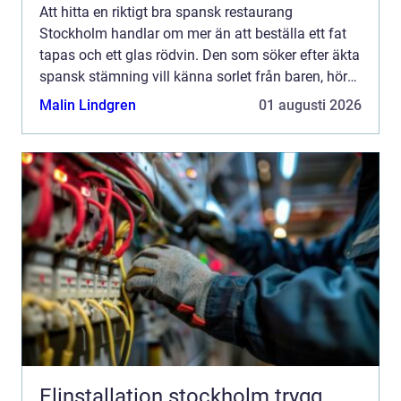
Att hitta en riktigt bra spansk restaurang
Stockholm handlar om mer än att beställa ett fat
tapas och ett glas rödvin. Den som söker efter äkta
spansk stämning vill känna sorlet från baren, höra
klirrande glas och känna doften av vitlök, grillat
Malin Lindgren
01 augusti 2026
kött...
Elinstallation stockholm trygg,