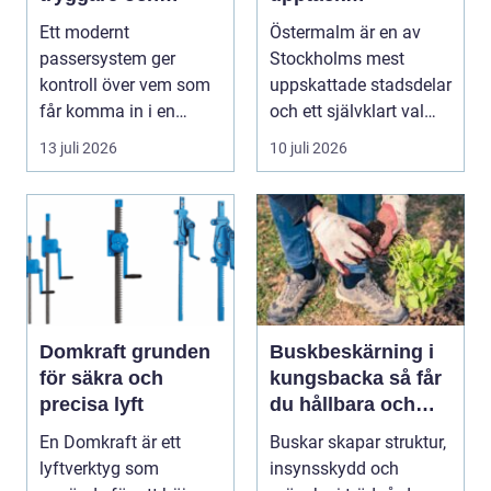
smidigare tillträde
matupplevelser i
Ett modernt
Östermalm är en av
en av Stockholms
passersystem ger
Stockholms mest
mest attraktiva
kontroll över vem som
uppskattade stadsdelar
stadsdelar
får komma in i en
och ett självklart val
byggnad, när de får
f&ou...
13 juli 2026
10 juli 2026
komma in oc...
Domkraft grunden
Buskbeskärning i
för säkra och
kungsbacka så får
precisa lyft
du hållbara och
vackra buskar året
En Domkraft är ett
Buskar skapar struktur,
runt
lyftverktyg som
insynsskydd och