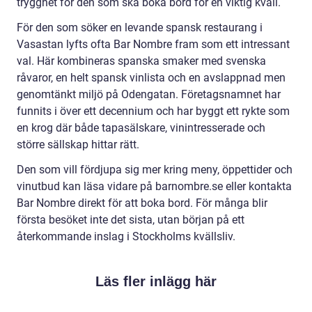
trygghet för den som ska boka bord för en viktig kväll.
För den som söker en levande spansk restaurang i
Vasastan lyfts ofta Bar Nombre fram som ett intressant
val. Här kombineras spanska smaker med svenska
råvaror, en helt spansk vinlista och en avslappnad men
genomtänkt miljö på Odengatan. Företagsnamnet har
funnits i över ett decennium och har byggt ett rykte som
en krog där både tapasälskare, vinintresserade och
större sällskap hittar rätt.
Den som vill fördjupa sig mer kring meny, öppettider och
vinutbud kan läsa vidare på barnombre.se eller kontakta
Bar Nombre direkt för att boka bord. För många blir
första besöket inte det sista, utan början på ett
återkommande inslag i Stockholms kvällsliv.
Läs fler inlägg här