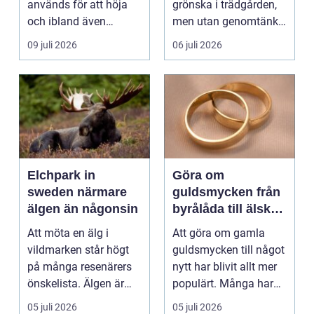
används för att höja
grönska i trädgården,
och ibland även
men utan genomtänkt
positionera tunga
beskärning blir de...
09 juli 2026
06 juli 2026
objekt, so...
Elchpark in
Göra om
sweden närmare
guldsmycken från
älgen än någonsin
byrålåda till älskad
favorit
Att möta en älg i
Att göra om gamla
vildmarken står högt
guldsmycken till något
på många resenärers
nytt har blivit allt mer
önskelista. Älgen är
populärt. Många har
Skandinaviens ikonis...
ärvda ringar, ...
05 juli 2026
05 juli 2026