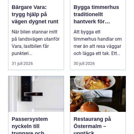
Bärgare Vara:
Bygga timmerhus
trygg hjälp på
traditionellt
vägen dygnet runt
hantverk för
moderna behov
När bilen stannar mitt
Att bygga ett
på landsvägen utanför
timmerhus handlar om
Vara, lastbilen får
mer än att resa väggar
punkteri...
och lägga ett tak. Ett
timmerhus är ett lå...
31 juli 2026
30 juli 2026
Passersystem
Restaurang på
nyckeln till
Östermalm –
tryggare och
upptäck