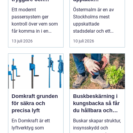
smidigare tillträde
matupplevelser i
Ett modernt
Östermalm är en av
en av Stockholms
passersystem ger
Stockholms mest
mest attraktiva
kontroll över vem som
uppskattade
stadsdelar
får komma in i en
stadsdelar och ett
byggnad, när de får
självklart val f&ou...
13 juli 2026
10 juli 2026
komma in oc...
Domkraft grunden
Buskbeskärning i
för säkra och
kungsbacka så får
precisa lyft
du hållbara och
vackra buskar året
En Domkraft är ett
Buskar skapar struktur,
runt
lyftverktyg som
insynsskydd och