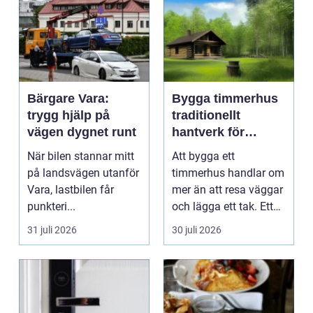
Bärgare Vara:
Bygga timmerhus
trygg hjälp på
traditionellt
vägen dygnet runt
hantverk för
moderna behov
När bilen stannar mitt
Att bygga ett
på landsvägen utanför
timmerhus handlar om
Vara, lastbilen får
mer än att resa väggar
punkteri...
och lägga ett tak. Ett
timmerhus är ett lå...
31 juli 2026
30 juli 2026