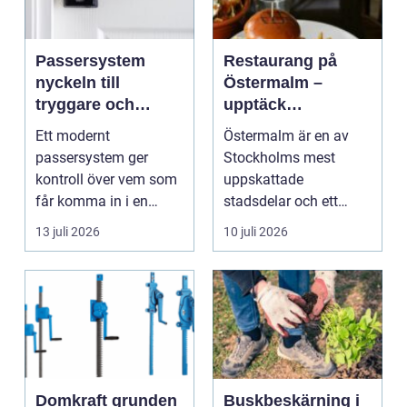
Passersystem
Restaurang på
nyckeln till
Östermalm –
tryggare och
upptäck
smidigare tillträde
matupplevelser i
Ett modernt
Östermalm är en av
en av Stockholms
passersystem ger
Stockholms mest
mest attraktiva
kontroll över vem som
uppskattade
stadsdelar
får komma in i en
stadsdelar och ett
byggnad, när de får
självklart val f&ou...
13 juli 2026
10 juli 2026
komma in oc...
Domkraft grunden
Buskbeskärning i