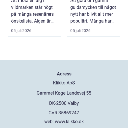
Att möta en älg i
Att göra om gamla
vildmarken står högt
guldsmycken till något
på många resenärers
nytt har blivit allt mer
önskelista. Älgen är
populärt. Många har
Skandinaviens ikonis...
ärvda ringar, ...
05 juli 2026
05 juli 2026
Adress
web:
www.klikko.dk