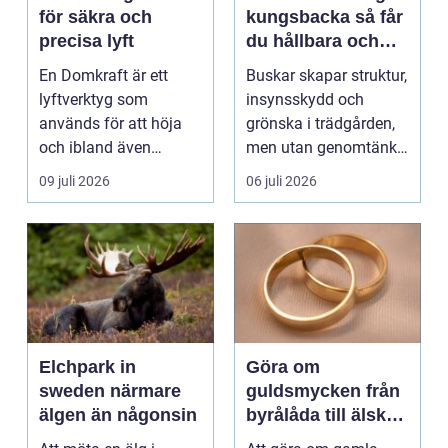
för säkra och
kungsbacka så får
precisa lyft
du hållbara och
vackra buskar året
En Domkraft är ett
Buskar skapar struktur,
runt
lyftverktyg som
insynsskydd och
används för att höja
grönska i trädgården,
och ibland även
men utan genomtänkt
positionera tunga
beskärning blir de...
09 juli 2026
06 juli 2026
objekt, so...
Elchpark in
Göra om
sweden närmare
guldsmycken från
älgen än någonsin
byrålåda till älskad
favorit