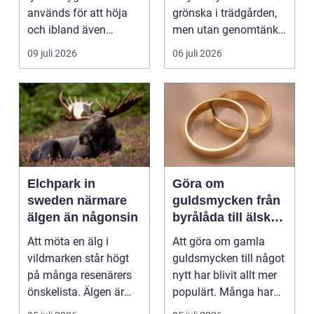
används för att höja
grönska i trädgården,
och ibland även
men utan genomtänkt
positionera tunga
beskärning blir de...
09 juli 2026
06 juli 2026
objekt, so...
Elchpark in
Göra om
sweden närmare
guldsmycken från
älgen än någonsin
byrålåda till älskad
favorit
Att möta en älg i
Att göra om gamla
vildmarken står högt
guldsmycken till något
på många resenärers
nytt har blivit allt mer
önskelista. Älgen är
populärt. Många har
Skandinaviens ikonis...
ärvda ringar, ...