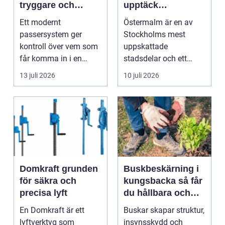
tryggare och
upptäck
smidigare tillträde
matupplevelser i
Ett modernt
Östermalm är en av
en av Stockholms
passersystem ger
Stockholms mest
mest attraktiva
kontroll över vem som
uppskattade
stadsdelar
får komma in i en
stadsdelar och ett
byggnad, när de får
självklart val f&ou...
13 juli 2026
10 juli 2026
komma in oc...
Domkraft grunden
Buskbeskärning i
för säkra och
kungsbacka så får
precisa lyft
du hållbara och
vackra buskar året
En Domkraft är ett
Buskar skapar struktur,
runt
lyftverktyg som
insynsskydd och