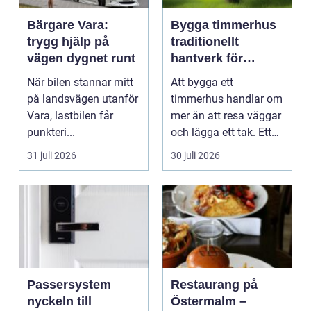
Bärgare Vara:
Bygga timmerhus
trygg hjälp på
traditionellt
vägen dygnet runt
hantverk för
moderna behov
När bilen stannar mitt
Att bygga ett
på landsvägen utanför
timmerhus handlar om
Vara, lastbilen får
mer än att resa väggar
punkteri...
och lägga ett tak. Ett
timmerhus är ett lå...
31 juli 2026
30 juli 2026
Passersystem
Restaurang på
nyckeln till
Östermalm –