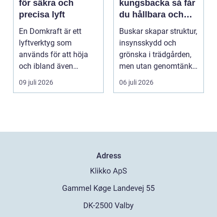
för säkra och
kungsbacka så får
precisa lyft
du hållbara och
vackra buskar året
En Domkraft är ett
Buskar skapar struktur,
runt
lyftverktyg som
insynsskydd och
används för att höja
grönska i trädgården,
och ibland även
men utan genomtänkt
positionera tunga
beskärning blir de...
09 juli 2026
06 juli 2026
objekt, so...
Adress