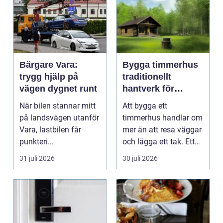
Bärgare Vara:
Bygga timmerhus
trygg hjälp på
traditionellt
vägen dygnet runt
hantverk för
moderna behov
När bilen stannar mitt
Att bygga ett
på landsvägen utanför
timmerhus handlar om
Vara, lastbilen får
mer än att resa väggar
punkteri...
och lägga ett tak. Ett
timmerhus är ett lå...
31 juli 2026
30 juli 2026