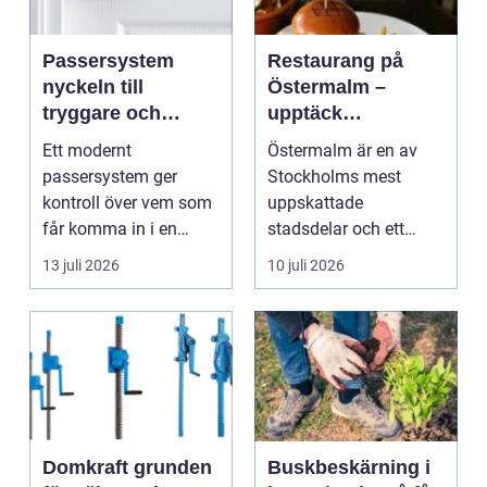
Passersystem
Restaurang på
nyckeln till
Östermalm –
tryggare och
upptäck
smidigare tillträde
matupplevelser i
Ett modernt
Östermalm är en av
en av Stockholms
passersystem ger
Stockholms mest
mest attraktiva
kontroll över vem som
uppskattade
stadsdelar
får komma in i en
stadsdelar och ett
byggnad, när de får
självklart val f&ou...
13 juli 2026
10 juli 2026
komma in oc...
Domkraft grunden
Buskbeskärning i