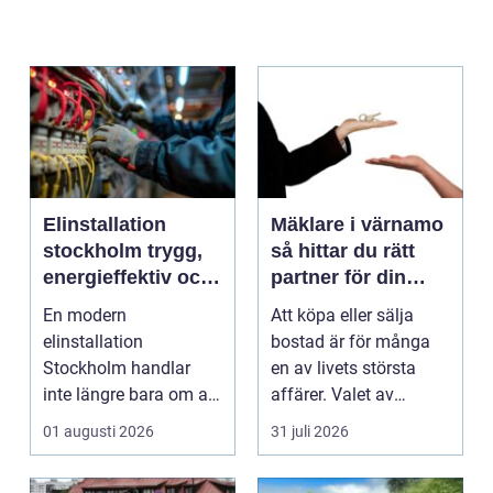
Elinstallation
Mäklare i värnamo
stockholm trygg,
så hittar du rätt
energieffektiv och
partner för din
framtidssäker el i
bostadsaffär
En modern
Att köpa eller sälja
företagslokaler
elinstallation
bostad är för många
Stockholm handlar
en av livets största
inte längre bara om att
affärer. Valet av
få belysning och uttag
mäklare Värnamo
01 augusti 2026
31 juli 2026
på rätt pl...
påve...