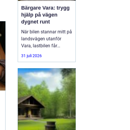
Bärgare Vara: trygg
hjälp på vägen
dygnet runt
När bilen stannar mitt på
landsvägen utanför
Vara, lastbilen får
punktering i
31 juli 2026
rusningstrafik eller
bussen får motorhaveri
på väg genom
Skaraborg är trygg och
snabb hjälp avgörande.
En