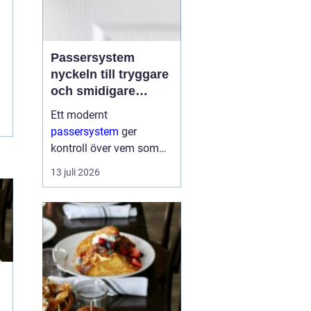
Passersystem
nyckeln till tryggare
och smidigare
tillträde
Ett modernt
passersystem
ger
kontroll över vem som
får komma in i en
13 juli 2026
byggnad, när de får
komma in och till vilka
utrymmen. I stället för
fysiska nycklar används
ofta brickor, kort,...