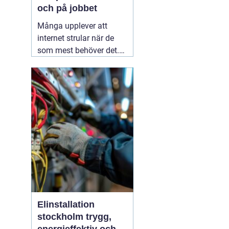
och på jobbet
Många upplever att
internet strular när de
som mest behöver det.
Sidor laddar långsamt,
videos hackar och
uppkopplingen faller
bort utan förvarning.
Ofta handlar det inte om
att internetleverantören
är dålig, utan
01 augusti
2026
Elinstallation
stockholm trygg,