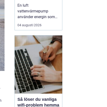
enkel uppvärmning
En luft
av huset
vattenvärmepump
använder energin som
redan finns i
04 augusti 2026
utomhusluften för att
värma upp huset och
varmvatten. Den kräver
varken borrhål eller
grävning och kan sänka
uppvärmningskostnaden
med upp till omkring
7580 % jämfört med
äldre el- eller olje...
r
Så löser du vanliga
n
wifi-problem hemma