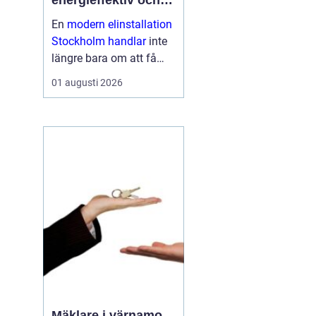
energieffektiv och
framtidssäker el i
En
modern elinstallation
företagslokaler
Stockholm handlar
inte
längre bara om att få
belysning och uttag på
01 augusti 2026
rätt plats. För företag i
huvudstadsregionen är
elen en central del av
både arbetsmiljö,
driftssäkerhet och
energikostn...
Mäklare i värnamo