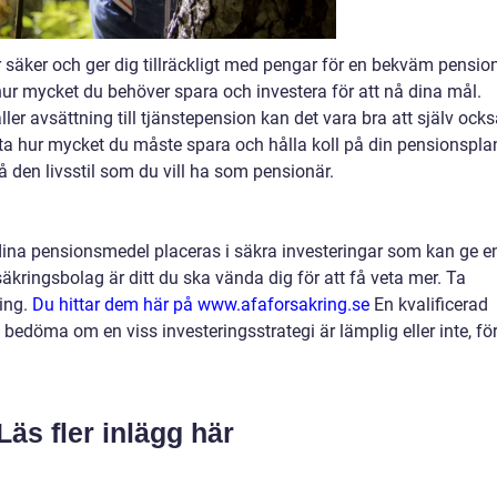
 är säker och ger dig tillräckligt med pengar för en bekväm pensio
hur mycket du behöver spara och investera för att nå dina mål.
ler avsättning till tjänstepension kan det vara bra att själv ock
a hur mycket du måste spara och hålla koll på din pensionspla
å den livsstil som du vill ha som pensionär.
tt dina pensionsmedel placeras i säkra investeringar som kan ge e
säkringsbolag är ditt du ska vända dig för att få veta mer. Ta
ing.
Du hittar dem här på www.afaforsakring.se
En kvalificerad
t bedöma om en viss investeringsstrategi är lämplig eller inte, fö
Läs fler inlägg här