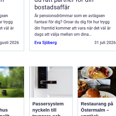
bostadsaffär
gsen
Är pensionsdrömmar som en avlägsen
ur trygg
fantasi för dig? Oroar du dig för hur trygg
t väl är
din framtid kommer att vara när det väl är
dags att välja mellan om dina
t eller
pensionsdrömmar ska bli verklighet eller
gusti 2026
Eva Sjöberg
31 juli 2026
nnu!
inte? Släpp inte dessa drömmar ännu!
Pensionstrygghet kan...
Passersystem
Restaurang på
hus
nyckeln till
Östermalm –