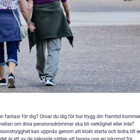
fantasi för dig? Oroar du dig för hur trygg din framtid komme
a mellan om dina pensionsdrömmar ska bli verklighet eller inte?
onstrygghet kan uppnås genom att klokt starta och bidra till e
det är ett av de säkraste sätten att bygga upp en inkomst för