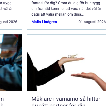
ur trygg
fantasi för dig? Oroar du dig för hur trygg
t väl är
din framtid kommer att vara när det väl är
dags att välja mellan om dina
t eller
pensionsdrömmar ska bli verklighet eller
gusti 2026
Malin Lindgren
01 augusti 2026
nnu!
inte? Släpp inte dessa drömmar ännu!
Pensionstrygghet kan...
lm
Mäklare i värnamo så hittar
ch
du rätt partner för din