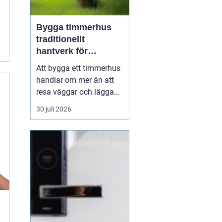
Bygga timmerhus
traditionellt
hantverk för
moderna behov
Att bygga ett timmerhus
handlar om mer än att
resa väggar och lägga
ett tak. Ett timmerhus är
30 juli 2026
ett långsiktigt hem,
skapat av massivt trä
som andas, åldras
vackert och ger en varm,
ombonad känsla.
Intresset ökar i takt med
att fler söker hållbara
boen...