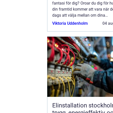
fantasi för dig? Oroar du dig för h
din framtid kommer att vara när de
dags att välja mellan om dina
pensionsdrömmar ska bli verklighe
Viktoria Uddenholm
04 au
inte? Släpp inte dessa drömmar ä
Pensionstrygghet kan...
Elinstallation stockho
trygg, energieffektiv o