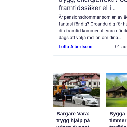
framtidssäker el i
företagslokaler
Är pensionsdrömmar som en avlä
fantasi för dig? Oroar du dig för h
din framtid kommer att vara när de
dags att välja mellan om dina
pensionsdrömmar ska bli verklighe
Lotta Albertsson
01 au
inte? Släpp inte dessa drömmar ä
Pensionstrygghet kan...
Bärgare Vara:
Bygga
trygg hjälp på
timmer