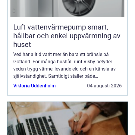
Luft vattenvärmepump smart,
hållbar och enkel uppvärmning av
huset
Ved har alltid varit mer än bara ett bränsle på
Gotland. För många hushåll runt Visby betyder
veden trygg värme, levande eld och en känsla av
självständighet. Samtidigt ställer både
klimatfrågan och höga energipriser nya krav på hur
Viktoria Uddenholm
04 augusti 2026
vi eldar, köper o...