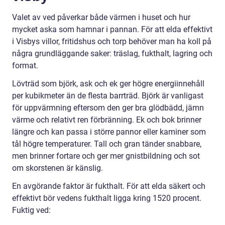
Valet av ved påverkar både värmen i huset och hur
mycket aska som hamnar i pannan. För att elda effektivt
i Visbys villor, fritidshus och torp behöver man ha koll på
några grundläggande saker: träslag, fukthalt, lagring och
format.
Lövträd som björk, ask och ek ger högre energiinnehåll
per kubikmeter än de flesta barrträd. Björk är vanligast
för uppvärmning eftersom den ger bra glödbädd, jämn
värme och relativt ren förbränning. Ek och bok brinner
längre och kan passa i större pannor eller kaminer som
tål högre temperaturer. Tall och gran tänder snabbare,
men brinner fortare och ger mer gnistbildning och sot
om skorstenen är känslig.
En avgörande faktor är fukthalt. För att elda säkert och
effektivt bör vedens fukthalt ligga kring 1520 procent.
Fuktig ved: