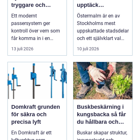
tryggare och
upptäck
smidigare tillträde
matupplevelser i
Ett modernt
Östermalm är en av
en av Stockholms
passersystem ger
Stockholms mest
mest attraktiva
kontroll över vem som
uppskattade stadsdelar
stadsdelar
får komma in i en
och ett självklart val
byggnad, när de får
f&ou...
13 juli 2026
10 juli 2026
komma in oc...
Domkraft grunden
Buskbeskärning i
för säkra och
kungsbacka så får
precisa lyft
du hållbara och
vackra buskar året
En Domkraft är ett
Buskar skapar struktur,
runt