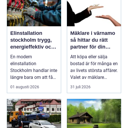
Elinstallation
Mäklare i värnamo
stockholm trygg,
så hittar du rätt
energieffektiv och
partner för din
framtidssäker el i
bostadsaffär
En modern
Att köpa eller sälja
företagslokaler
elinstallation
bostad är för många en
Stockholm handlar inte
av livets största affärer.
längre bara om att få
Valet av mäklare
belysning och uttag på
Värnamo påve...
01 augusti 2026
31 juli 2026
rätt pl...