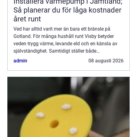
Installera värmepump i Jämtland;
Så planerar du för låga kostnader
året runt
Ved har alltid varit mer än bara ett bränsle på
Gotland. För många hushåll runt Visby betyder
veden trygg värme, levande eld och en känsla av
självständighet. Samtidigt ställer både
klimatfrågan och höga energipriser nya krav på hur
admin
08 augusti 2026
vi eldar, köper o...