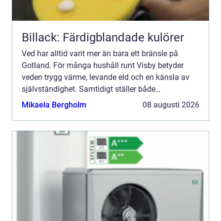
Billack: Färdigblandade kulörer
Ved har alltid varit mer än bara ett bränsle på
Gotland. För många hushåll runt Visby betyder
veden trygg värme, levande eld och en känsla av
självständighet. Samtidigt ställer både
klimatfrågan och höga energipriser nya krav på hur
Mikaela Bergholm
08 augusti 2026
vi eldar, köper o...