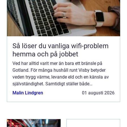
Så löser du vanliga wifi-problem
hemma och på jobbet
Ved har alltid varit mer än bara ett bränsle på
Gotland. För många hushåll runt Visby betyder
veden trygg värme, levande eld och en känsla av
självständighet. Samtidigt ställer både
klimatfrågan och höga energipriser nya krav på hur
Malin Lindgren
01 augusti 2026
vi eldar, köper o...