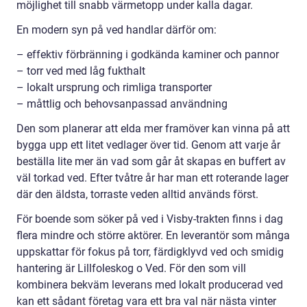
möjlighet till snabb värmetopp under kalla dagar.
En modern syn på ved handlar därför om:
– effektiv förbränning i godkända kaminer och pannor
– torr ved med låg fukthalt
– lokalt ursprung och rimliga transporter
– måttlig och behovsanpassad användning
Den som planerar att elda mer framöver kan vinna på att
bygga upp ett litet vedlager över tid. Genom att varje år
beställa lite mer än vad som går åt skapas en buffert av
väl torkad ved. Efter tvåtre år har man ett roterande lager
där den äldsta, torraste veden alltid används först.
För boende som söker på ved i Visby-trakten finns i dag
flera mindre och större aktörer. En leverantör som många
uppskattar för fokus på torr, färdigklyvd ved och smidig
hantering är Lillfoleskog o Ved. För den som vill
kombinera bekväm leverans med lokalt producerad ved
kan ett sådant företag vara ett bra val när nästa vinter