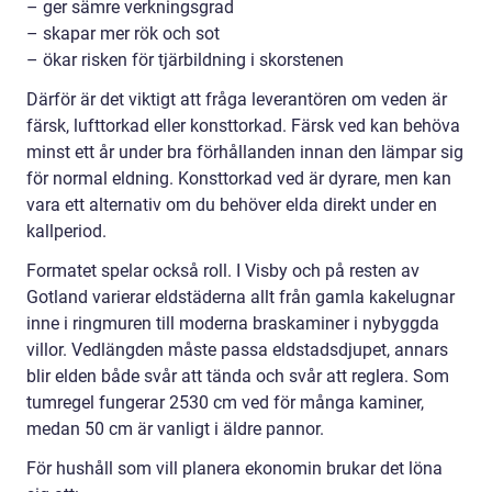
– ger sämre verkningsgrad
– skapar mer rök och sot
– ökar risken för tjärbildning i skorstenen
Därför är det viktigt att fråga leverantören om veden är
färsk, lufttorkad eller konsttorkad. Färsk ved kan behöva
minst ett år under bra förhållanden innan den lämpar sig
för normal eldning. Konsttorkad ved är dyrare, men kan
vara ett alternativ om du behöver elda direkt under en
kallperiod.
Formatet spelar också roll. I Visby och på resten av
Gotland varierar eldstäderna allt från gamla kakelugnar
inne i ringmuren till moderna braskaminer i nybyggda
villor. Vedlängden måste passa eldstadsdjupet, annars
blir elden både svår att tända och svår att reglera. Som
tumregel fungerar 2530 cm ved för många kaminer,
medan 50 cm är vanligt i äldre pannor.
För hushåll som vill planera ekonomin brukar det löna