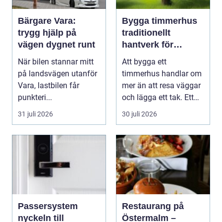
Bärgare Vara:
Bygga timmerhus
trygg hjälp på
traditionellt
vägen dygnet runt
hantverk för
moderna behov
När bilen stannar mitt
Att bygga ett
på landsvägen utanför
timmerhus handlar om
Vara, lastbilen får
mer än att resa väggar
punkteri...
och lägga ett tak. Ett
timmerhus är ett lå...
31 juli 2026
30 juli 2026
Passersystem
Restaurang på
nyckeln till
Östermalm –