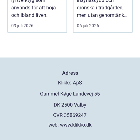
lyftverktyg som
insynsskydd och
används för att höja
grönska i trädgården,
och ibland även
men utan genomtänkt
positionera tunga
beskärning blir de...
09 juli 2026
06 juli 2026
objekt, so...
Adress
web:
www.klikko.dk