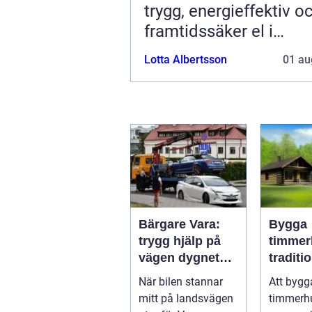
trygg, energieffektiv o
framtidssäker el i
företagslokaler
Lotta Albertsson
01 au
Bärgare Vara:
Bygga
trygg hjälp på
timmer
vägen dygnet
traditio
runt
hantver
När bilen stannar
Att bygg
modern
mitt på landsvägen
timmerh