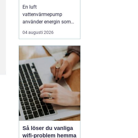
enkel uppvärmning
En luft
av huset
vattenvärmepump
använder energin som
redan finns i
04 augusti 2026
utomhusluften för att
värma upp huset och
varmvatten. Den kräver
varken borrhål eller
grävning och kan sänka
uppvärmningskostnaden
med upp till omkring
7580 % jämfört med
äldre el- eller olje...
Så löser du vanliga
wifi-problem hemma