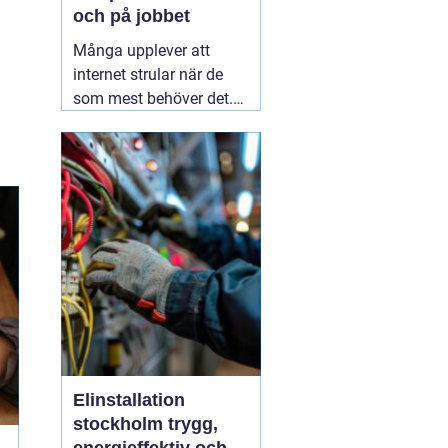
och på jobbet
Många upplever att
internet strular när de
som mest behöver det.
Sidor laddar långsamt,
videos hackar och
uppkopplingen faller
bort utan förvarning.
Ofta handlar det inte om
att internetleverantören
är dålig, utan
01 augusti
2026
Elinstallation
stockholm trygg,