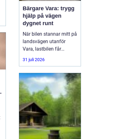
Bärgare Vara: trygg
hjälp på vägen
.
dygnet runt
När bilen stannar mitt på
landsvägen utanför
Vara, lastbilen får
punktering i
31 juli 2026
rusningstrafik eller
bussen får motorhaveri
på väg genom
Skaraborg är trygg och
l
snabb hjälp avgörande.
En
t