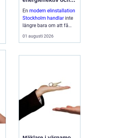
energieffektiv och
framtidssäker el i
En
modern elinstallation
företagslokaler
Stockholm handlar
inte
längre bara om att få
belysning och uttag på
01 augusti 2026
rätt plats. För företag i
huvudstadsregionen är
elen en central del av
både arbetsmiljö,
driftssäkerhet och
energikostn...
Mäklare i värnamo