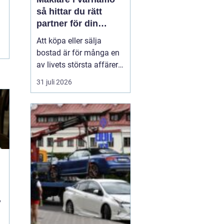
så hittar du rätt
partner för din
bostadsaffär
Att köpa eller sälja
bostad är för många en
av livets största affärer.
Valet
av mäklare
31 juli 2026
Värnamo påverkar
både
slutpris, trygghet och hur
stressig processen
upplevs. I en marknad
som rör sig snabbt, med
allt från...
i
v