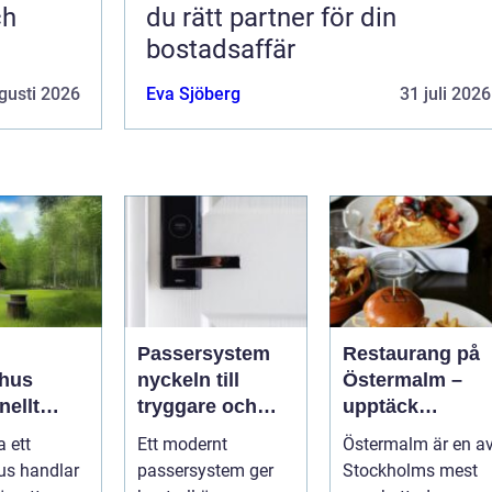
ch
du rätt partner för din
bostadsaffär
gusti 2026
Eva Sjöberg
31 juli 2026
Passersystem
Restaurang på
hus
nyckeln till
Östermalm –
nellt
tryggare och
upptäck
k för
smidigare
matupplevelser 
a ett
Ett modernt
Östermalm är en a
a behov
tillträde
en av
us handlar
passersystem ger
Stockholms mest
Stockholms