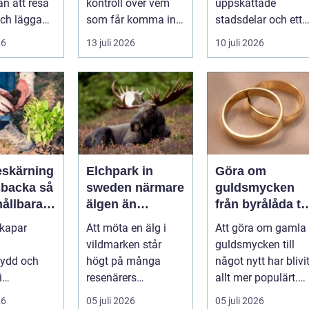
n att resa
kontroll över vem
uppskattade
mest attraktiva
ch lägga
som får komma in i
stadsdelar och ett
stadsdelar
tt
en byggnad, när de
självklart val f&ou..
26
13 juli 2026
10 juli 2026
s är ett
får komma in oc...
skärning
Elchpark in
Göra om
backa så
sweden närmare
guldsmycken
hållbara
älgen än
från byrålåda til
ckra
någonsin
älskad favorit
skapar
Att möta en älg i
Att göra om gamla
året runt
vildmarken står
guldsmycken till
kydd och
högt på många
något nytt har blivi
i
resenärers
allt mer populärt.
en, men
önskelista. Älgen är
Många har ärvda
26
05 juli 2026
05 juli 2026