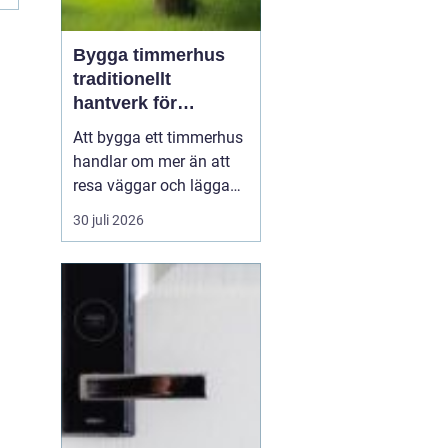
Bygga timmerhus
traditionellt
hantverk för
moderna behov
Att bygga ett timmerhus
handlar om mer än att
resa väggar och lägga
ett tak. Ett timmerhus är
30 juli 2026
ett långsiktigt hem,
skapat av massivt trä
som andas, åldras
vackert och ger en varm,
ombonad känsla.
Intresset ökar i takt med
att fler söker hållbara
boen...