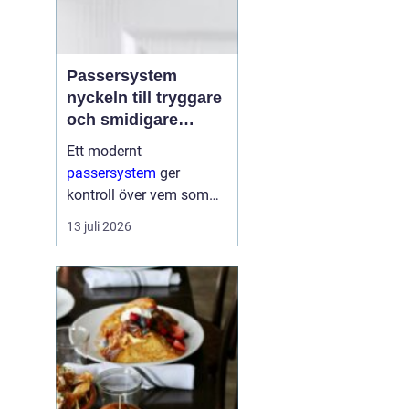
Passersystem
nyckeln till tryggare
och smidigare
tillträde
Ett modernt
passersystem
ger
kontroll över vem som
får komma in i en
13 juli 2026
byggnad, när de får
komma in och till vilka
utrymmen. I stället för
fysiska nycklar används
ofta brickor, kort,...