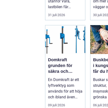
utanför Vara,
om mer ä
lastbilen får
väggar o
punkteri...
ett tak. E
31 juli 2026
30 juli 20
timmerhu
lå...
Domkraft
Buskbe
grunden för
i kungs
säkra och
får du 
precisa lyft
och va
En Domkraft är ett
Buskar 
buskar 
lyftverktyg som
struktur,
används för att höja
insynss
och ibland även
grönska 
positionera tunga
trädgård
09 juli 2026
06 juli 20