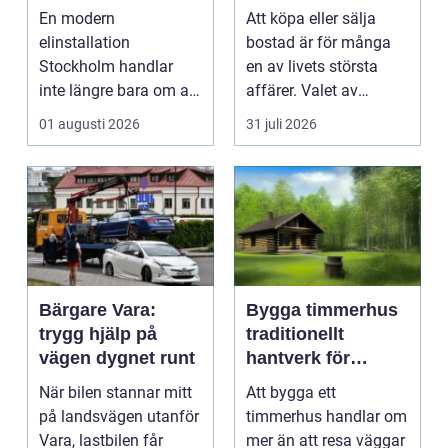
framtidssäker el i
bostadsaffär
En modern
Att köpa eller sälja
företagslokaler
elinstallation
bostad är för många
Stockholm handlar
en av livets största
inte längre bara om att
affärer. Valet av
få belysning och uttag
mäklare Värnamo
01 augusti 2026
31 juli 2026
på rätt pl...
påve...
Bärgare Vara:
Bygga timmerhus
trygg hjälp på
traditionellt
vägen dygnet runt
hantverk för
moderna behov
När bilen stannar mitt
Att bygga ett
på landsvägen utanför
timmerhus handlar om
Vara, lastbilen får
mer än att resa väggar