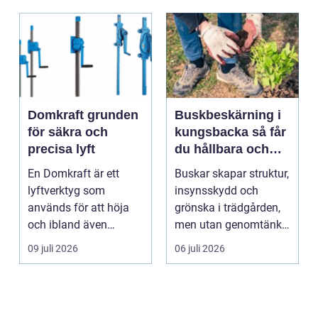
Domkraft grunden
Buskbeskärning i
för säkra och
kungsbacka så får
precisa lyft
du hållbara och
vackra buskar året
En Domkraft är ett
Buskar skapar struktur,
runt
lyftverktyg som
insynsskydd och
används för att höja
grönska i trädgården,
och ibland även
men utan genomtänkt
positionera tunga
beskärning blir de...
09 juli 2026
06 juli 2026
objekt, so...