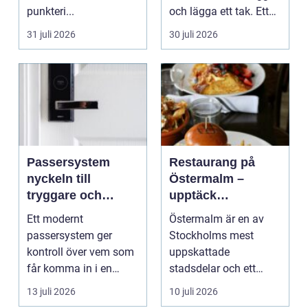
punkteri...
och lägga ett tak. Ett
timmerhus är ett lå...
31 juli 2026
30 juli 2026
Passersystem
Restaurang på
nyckeln till
Östermalm –
tryggare och
upptäck
smidigare tillträde
matupplevelser i
Ett modernt
Östermalm är en av
en av Stockholms
passersystem ger
Stockholms mest
mest attraktiva
kontroll över vem som
uppskattade
stadsdelar
får komma in i en
stadsdelar och ett
byggnad, när de får
självklart val f&ou...
13 juli 2026
10 juli 2026
komma in oc...