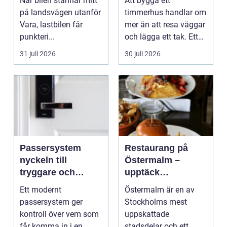
När bilen stannar mitt
Att bygga ett
på landsvägen utanför
timmerhus handlar om
Vara, lastbilen får
mer än att resa väggar
punkteri...
och lägga ett tak. Ett
timmerhus är ett lå...
31 juli 2026
30 juli 2026
Passersystem
Restaurang på
nyckeln till
Östermalm –
tryggare och
upptäck
smidigare tillträde
matupplevelser i
Ett modernt
Östermalm är en av
en av Stockholms
passersystem ger
Stockholms mest
mest attraktiva
kontroll över vem som
uppskattade
stadsdelar
får komma in i en
stadsdelar och ett