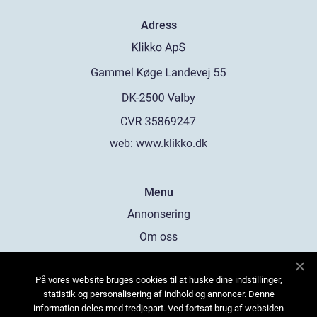
Adress
web:
www.klikko.dk
Menu
Annonsering
Om oss
Cookies
På vores website bruges cookies til at huske dine indstillinger,
Kontakta oss
statistik og personalisering af indhold og annoncer. Denne
Sitemap
information deles med tredjepart. Ved fortsat brug af websiden