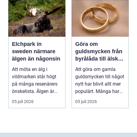
Elchpark in
Göra om
sweden närmare
guldsmycken från
älgen än någonsin
byrålåda till älskad
favorit
Att möta en älg i
Att göra om gamla
vildmarken står högt
guldsmycken till något
på många resenärers
nytt har blivit allt mer
önskelista. Älgen är
populärt. Många har
Skandinaviens ikonis...
ärvda ringar, ...
05 juli 2026
05 juli 2026