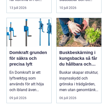
byggnad, när de får
självklart val f&ou...
13 juli 2026
10 juli 2026
komma in oc...
Domkraft grunden
Buskbeskärning i
för säkra och
kungsbacka så får
precisa lyft
du hållbara och
vackra buskar året
En Domkraft är ett
Buskar skapar struktur,
runt
lyftverktyg som
insynsskydd och
används för att höja
grönska i trädgården,
och ibland även
men utan genomtänkt
positionera tunga
beskärning blir de...
09 juli 2026
06 juli 2026
objekt, so...