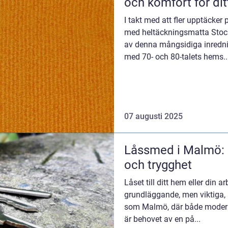
och komfort för di
I takt med att fler upptäcker 
med heltäckningsmatta Stock
av denna mångsidiga inredni
med 70- och 80-talets hems..
07 augusti 2025
Låssmed i Malmö: D
och trygghet
Låset till ditt hem eller din 
grundläggande, men viktiga, 
som Malmö, där både modern
är behovet av en på...