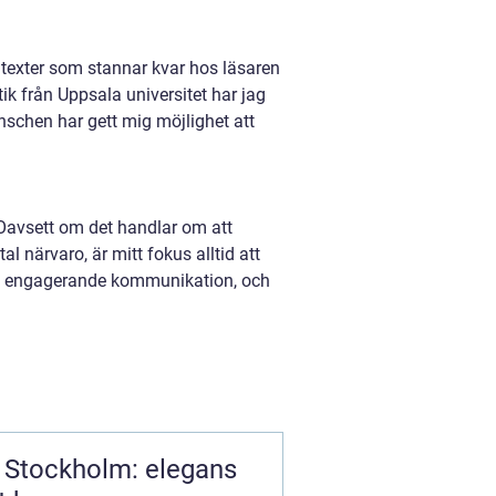
texter som stannar kvar hos läsaren
k från Uppsala universitet har jag
schen har gett mig möjlighet att
v. Oavsett om det handlar om att
l närvaro, är mitt fokus alltid att
 till engagerande kommunikation, och
 Stockholm: elegans