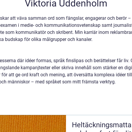
Viktoria Uddenholm
skar att väva samman ord som fängslar, engagerar och berör – 
 examen i medie- och kommunikationsvetenskap samt journalisti
ete som kommunikatör och skribent. Min karriär inom reklambran
ska budskap för olika målgrupper och kanaler.
ocesserna där idéer formas, språk finslipas och berättelser får li
slande kampanjtexter eller skriva innehåll som stärker en digita
ner för att ge ord kraft och mening, att översätta komplexa idéer
och människor – med språket som mitt främsta verktyg.
Heltäckningsmatta