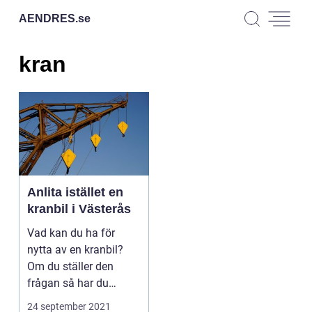
AENDRES.
se
kran
Anlita istället en
kranbil i Västerås
Vad kan du ha för
nytta av en kranbil?
Om du ställer den
frågan så har du
troligen inte haft
24 september 2021