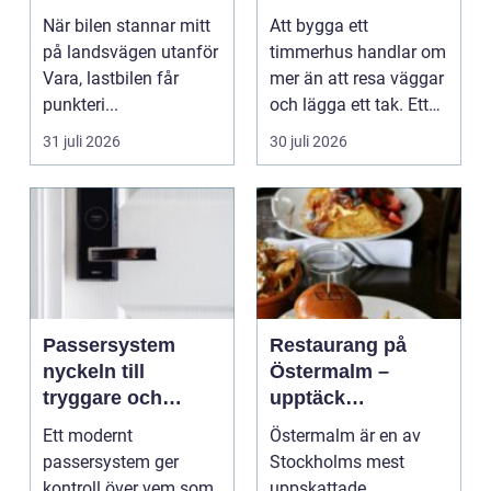
moderna behov
När bilen stannar mitt
Att bygga ett
på landsvägen utanför
timmerhus handlar om
Vara, lastbilen får
mer än att resa väggar
punkteri...
och lägga ett tak. Ett
timmerhus är ett lå...
31 juli 2026
30 juli 2026
Passersystem
Restaurang på
nyckeln till
Östermalm –
tryggare och
upptäck
smidigare tillträde
matupplevelser i
Ett modernt
Östermalm är en av
en av Stockholms
passersystem ger
Stockholms mest
mest attraktiva
kontroll över vem som
uppskattade