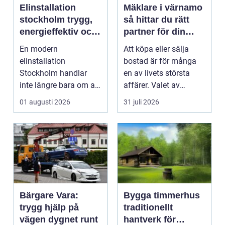
Elinstallation
Mäklare i värnamo
stockholm trygg,
så hittar du rätt
energieffektiv och
partner för din
framtidssäker el i
bostadsaffär
En modern
Att köpa eller sälja
företagslokaler
elinstallation
bostad är för många
Stockholm handlar
en av livets största
inte längre bara om att
affärer. Valet av
få belysning och uttag
mäklare Värnamo
01 augusti 2026
31 juli 2026
på rätt pl...
påve...
Bärgare Vara:
Bygga timmerhus
trygg hjälp på
traditionellt
vägen dygnet runt
hantverk för