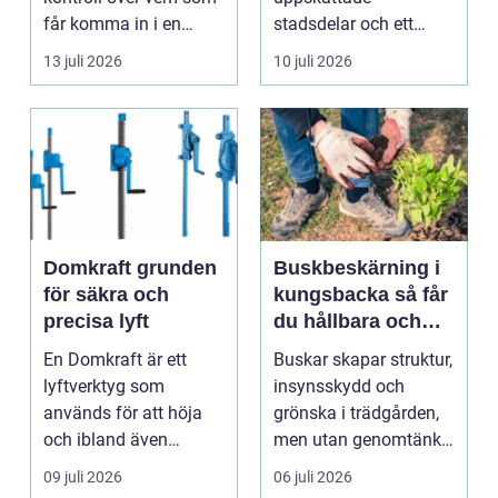
stadsdelar
får komma in i en
stadsdelar och ett
byggnad, när de får
självklart val f&ou...
13 juli 2026
10 juli 2026
komma in oc...
Domkraft grunden
Buskbeskärning i
för säkra och
kungsbacka så får
precisa lyft
du hållbara och
vackra buskar året
En Domkraft är ett
Buskar skapar struktur,
runt
lyftverktyg som
insynsskydd och
används för att höja
grönska i trädgården,
och ibland även
men utan genomtänkt
positionera tunga
beskärning blir de...
09 juli 2026
06 juli 2026
objekt, so...