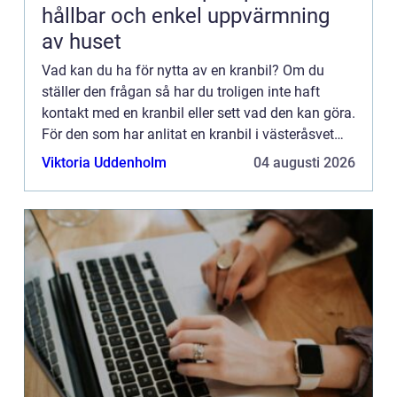
hållbar och enkel uppvärmning
av huset
Vad kan du ha för nytta av en kranbil? Om du
ställer den frågan så har du troligen inte haft
kontakt med en kranbil eller sett vad den kan göra.
För den som har anlitat en kranbil i västeråsvet
precis vad för nytta den kan ge, och är troligen
Viktoria Uddenholm
04 augusti 2026
även be...