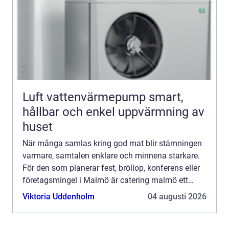
Luft vattenvärmepump smart,
hållbar och enkel uppvärmning av
huset
När många samlas kring god mat blir stämningen
varmare, samtalen enklare och minnena starkare.
För den som planerar fest, bröllop, konferens eller
företagsmingel i Malmö är catering malmö ett
naturligt sökord men hur väljer du rätt upplägg,
Viktoria Uddenholm
04 augusti 2026
meny och ...