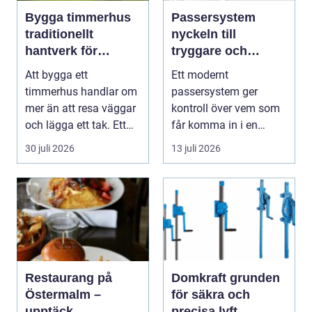
Bygga timmerhus
Passersystem
traditionellt
nyckeln till
hantverk för
tryggare och
moderna behov
smidigare tillträde
Att bygga ett
Ett modernt
timmerhus handlar om
passersystem ger
mer än att resa väggar
kontroll över vem som
och lägga ett tak. Ett
får komma in i en
timmerhus är ett lå...
byggnad, när de får
30 juli 2026
13 juli 2026
komma in oc...
Restaurang på
Domkraft grunden
Östermalm –
för säkra och
upptäck
precisa lyft