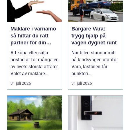
Mäklare i värnamo
Bärgare Vara:
så hittar du rätt
trygg hjälp på
partner för din
vägen dygnet runt
bostadsaffär
Att köpa eller sälja
När bilen stannar mitt
bostad är för många en
på landsvägen utanför
av livets största affärer.
Vara, lastbilen får
Valet av mäklare
punkteri...
Värnamo påve...
31 juli 2026
31 juli 2026