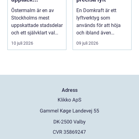
matupplevelser i
Östermalm är en av
En Domkraft är ett
en av Stockholms
Stockholms mest
lyftverktyg som
mest attraktiva
uppskattade stadsdelar
används för att höja
stadsdelar
och ett självklart val
och ibland även
f&ou...
positionera tunga
10 juli 2026
09 juli 2026
objekt, so...
Adress