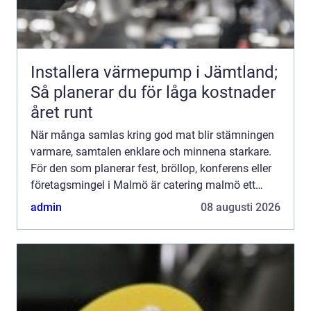
Installera värmepump i Jämtland;
Så planerar du för låga kostnader
året runt
När många samlas kring god mat blir stämningen
varmare, samtalen enklare och minnena starkare.
För den som planerar fest, bröllop, konferens eller
företagsmingel i Malmö är catering malmö ett
naturligt sökord men hur väljer du rätt upplägg,
admin
08 augusti 2026
meny och ...