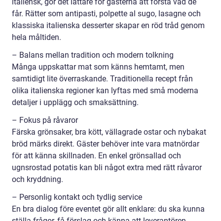
italiensk, gör det lättare för gästerna att förstå vad de
får. Rätter som antipasti, polpette al sugo, lasagne och
klassiska italienska desserter skapar en röd tråd genom
hela måltiden.
– Balans mellan tradition och modern tolkning
Många uppskattar mat som känns hemtamt, men
samtidigt lite överraskande. Traditionella recept från
olika italienska regioner kan lyftas med små moderna
detaljer i upplägg och smaksättning.
– Fokus på råvaror
Färska grönsaker, bra kött, vällagrade ostar och nybakat
bröd märks direkt. Gäster behöver inte vara matnördar
för att känna skillnaden. En enkel grönsallad och
ugnsrostad potatis kan bli något extra med rätt råvaror
och kryddning.
– Personlig kontakt och tydlig service
En bra dialog före eventet gör allt enklare: du ska kunna
ställa frågor, få förslag och känna att leverantören