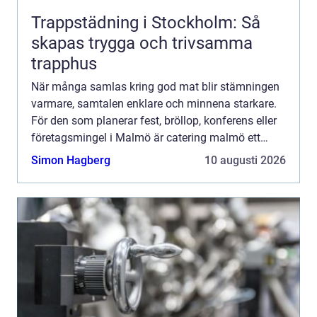
Trappstädning i Stockholm: Så
skapas trygga och trivsamma
trapphus
När många samlas kring god mat blir stämningen
varmare, samtalen enklare och minnena starkare.
För den som planerar fest, bröllop, konferens eller
företagsmingel i Malmö är catering malmö ett
naturligt sökord men hur väljer du rätt upplägg,
Simon Hagberg
10 augusti 2026
meny och ...