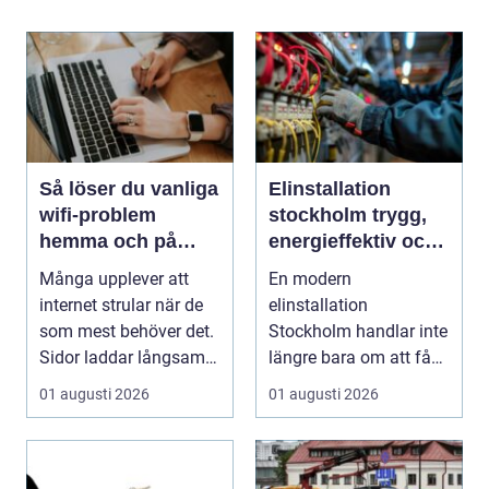
Så löser du vanliga
Elinstallation
wifi-problem
stockholm trygg,
hemma och på
energieffektiv och
jobbet
framtidssäker el i
Många upplever att
En modern
företagslokaler
internet strular när de
elinstallation
som mest behöver det.
Stockholm handlar inte
Sidor laddar långsamt,
längre bara om att få
videos hacka...
belysning och uttag på
01 augusti 2026
01 augusti 2026
rätt pl...