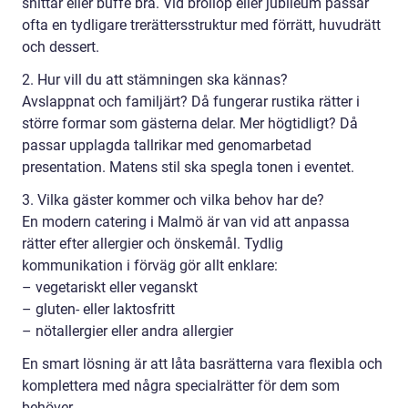
snittar eller buffé bra. Vid bröllop eller jubileum passar
ofta en tydligare trerättersstruktur med förrätt, huvudrätt
och dessert.
2. Hur vill du att stämningen ska kännas?
Avslappnat och familjärt? Då fungerar rustika rätter i
större formar som gästerna delar. Mer högtidligt? Då
passar upplagda tallrikar med genomarbetad
presentation. Matens stil ska spegla tonen i eventet.
3. Vilka gäster kommer och vilka behov har de?
En modern catering i Malmö är van vid att anpassa
rätter efter allergier och önskemål. Tydlig
kommunikation i förväg gör allt enklare:
– vegetariskt eller veganskt
– gluten- eller laktosfritt
– nötallergier eller andra allergier
En smart lösning är att låta basrätterna vara flexibla och
komplettera med några specialrätter för dem som
behöver.