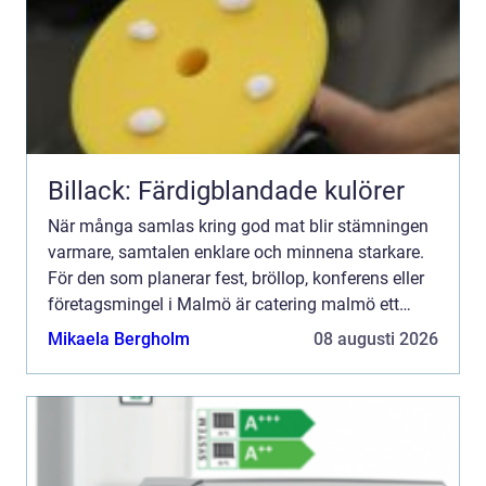
Billack: Färdigblandade kulörer
När många samlas kring god mat blir stämningen
varmare, samtalen enklare och minnena starkare.
För den som planerar fest, bröllop, konferens eller
företagsmingel i Malmö är catering malmö ett
naturligt sökord men hur väljer du rätt upplägg,
Mikaela Bergholm
08 augusti 2026
meny och ...