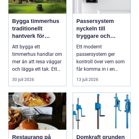
Bygga timmerhus
Passersystem
traditionellt
nyckeln till
hantverk för
tryggare och
moderna behov
smidigare tillträde
Att bygga ett
Ett modernt
timmerhus handlar om
passersystem ger
mer än att resa väggar
kontroll över vem som
och lägga ett tak. Ett
får komma in i en
timmerhus är ett lå...
byggnad, när de får
30 juli 2026
13 juli 2026
komma in oc...
Restaurang på
Domkraft grunden