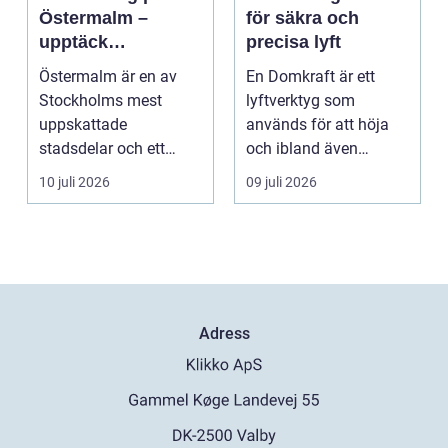
Östermalm –
för säkra och
upptäck
precisa lyft
matupplevelser i
Östermalm är en av
En Domkraft är ett
en av Stockholms
Stockholms mest
lyftverktyg som
mest attraktiva
uppskattade
används för att höja
stadsdelar
stadsdelar och ett
och ibland även
självklart val f&ou...
positionera tunga
10 juli 2026
09 juli 2026
objekt, so...
Adress