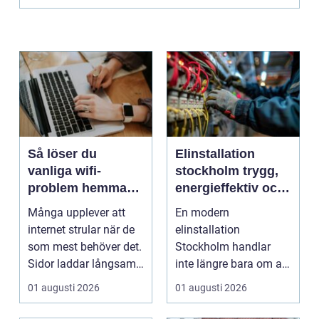
Så löser du
Elinstallation
vanliga wifi-
stockholm trygg,
problem hemma
energieffektiv och
och på jobbet
framtidssäker el i
Många upplever att
En modern
företagslokaler
internet strular när de
elinstallation
som mest behöver det.
Stockholm handlar
Sidor laddar långsamt,
inte längre bara om att
videos hacka...
få belysning och uttag
01 augusti 2026
01 augusti 2026
på rätt pl...