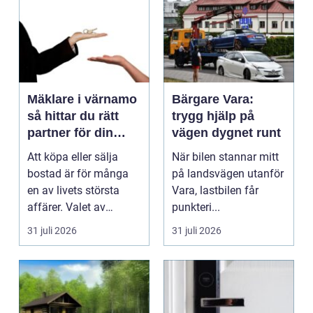
Mäklare i värnamo
Bärgare Vara:
så hittar du rätt
trygg hjälp på
partner för din
vägen dygnet runt
bostadsaffär
Att köpa eller sälja
När bilen stannar mitt
bostad är för många
på landsvägen utanför
en av livets största
Vara, lastbilen får
affärer. Valet av
punkteri...
mäklare Värnamo
31 juli 2026
31 juli 2026
påve...