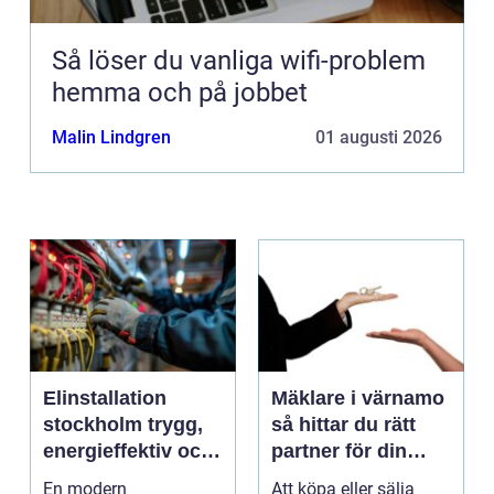
Så löser du vanliga wifi-problem
hemma och på jobbet
Malin Lindgren
01 augusti 2026
Elinstallation
Mäklare i värnamo
stockholm trygg,
så hittar du rätt
energieffektiv och
partner för din
framtidssäker el i
bostadsaffär
En modern
Att köpa eller sälja