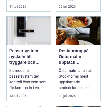
timmerhus är ett lå...
31 juli 2026
30 juli 2026
Passersystem
Restaurang på
nyckeln till
Östermalm –
tryggare och
upptäck
smidigare tillträde
matupplevelser i
Ett modernt
Östermalm är en av
en av Stockholms
passersystem ger
Stockholms mest
mest attraktiva
kontroll över vem som
uppskattade
stadsdelar
får komma in i en
stadsdelar och ett
byggnad, när de får
självklart val f&ou...
13 juli 2026
10 juli 2026
komma in oc...