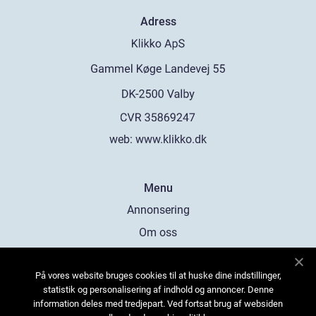
Adress
web:
www.klikko.dk
Menu
Annonsering
Om oss
Cookies
På vores website bruges cookies til at huske dine indstillinger,
Kontakta oss
statistik og personalisering af indhold og annoncer. Denne
Sitemap
information deles med tredjepart. Ved fortsat brug af websiden