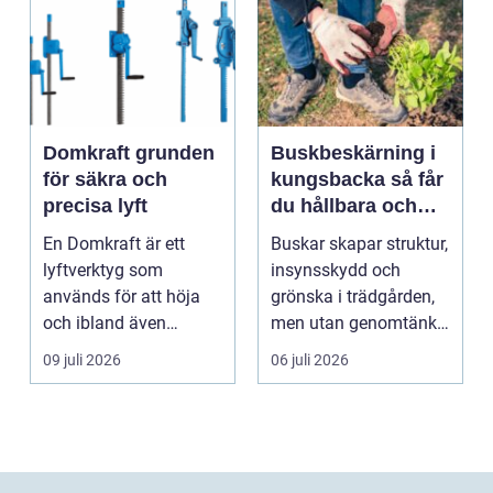
Domkraft grunden
Buskbeskärning i
för säkra och
kungsbacka så får
precisa lyft
du hållbara och
vackra buskar året
En Domkraft är ett
Buskar skapar struktur,
runt
lyftverktyg som
insynsskydd och
används för att höja
grönska i trädgården,
och ibland även
men utan genomtänkt
positionera tunga
beskärning blir de...
09 juli 2026
06 juli 2026
objekt, so...