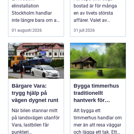
företagslokaler
elinstallation
bostad är för många
Stockholm handlar
en av livets största
inte längre bara om att
affärer. Valet av
få belysning och uttag
mäklare Värnamo
01 augusti 2026
31 juli 2026
på rätt pl...
påve...
Bärgare Vara:
Bygga timmerhus
trygg hjälp på
traditionellt
vägen dygnet runt
hantverk för
moderna behov
När bilen stannar mitt
Att bygga ett
på landsvägen utanför
timmerhus handlar om
Vara, lastbilen får
mer än att resa väggar
punkteri...
och lägga ett tak. Ett