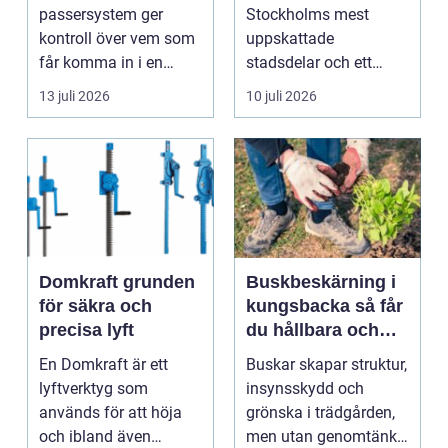
en av Stockholms
passersystem ger
Stockholms mest
mest attraktiva
kontroll över vem som
uppskattade
stadsdelar
får komma in i en
stadsdelar och ett
byggnad, när de får
självklart val f&ou...
13 juli 2026
10 juli 2026
komma in oc...
Domkraft grunden
Buskbeskärning i
för säkra och
kungsbacka så får
precisa lyft
du hållbara och
vackra buskar året
En Domkraft är ett
Buskar skapar struktur,
runt
lyftverktyg som
insynsskydd och
används för att höja
grönska i trädgården,
och ibland även
men utan genomtänkt