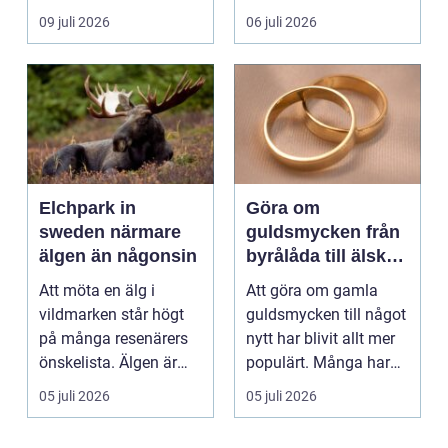
positionera tunga
beskärning blir de...
09 juli 2026
06 juli 2026
objekt, so...
Elchpark in
Göra om
sweden närmare
guldsmycken från
älgen än någonsin
byrålåda till älskad
favorit
Att möta en älg i
Att göra om gamla
vildmarken står högt
guldsmycken till något
på många resenärers
nytt har blivit allt mer
önskelista. Älgen är
populärt. Många har
Skandinaviens ikonis...
ärvda ringar, ...
05 juli 2026
05 juli 2026