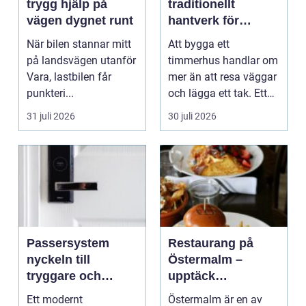
trygg hjälp på
traditionellt
vägen dygnet runt
hantverk för
moderna behov
När bilen stannar mitt
Att bygga ett
på landsvägen utanför
timmerhus handlar om
Vara, lastbilen får
mer än att resa väggar
punkteri...
och lägga ett tak. Ett
timmerhus är ett lå...
31 juli 2026
30 juli 2026
Passersystem
Restaurang på
nyckeln till
Östermalm –
tryggare och
upptäck
smidigare tillträde
matupplevelser i
Ett modernt
Östermalm är en av