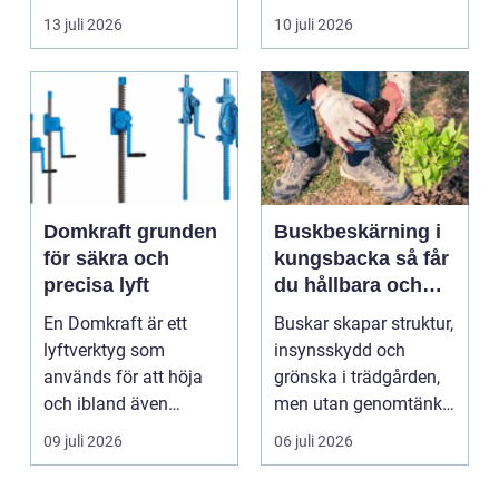
byggnad, när de får
självklart val f&ou...
13 juli 2026
10 juli 2026
komma in oc...
Domkraft grunden
Buskbeskärning i
för säkra och
kungsbacka så får
precisa lyft
du hållbara och
vackra buskar året
En Domkraft är ett
Buskar skapar struktur,
runt
lyftverktyg som
insynsskydd och
används för att höja
grönska i trädgården,
och ibland även
men utan genomtänkt
positionera tunga
beskärning blir de...
09 juli 2026
06 juli 2026
objekt, so...