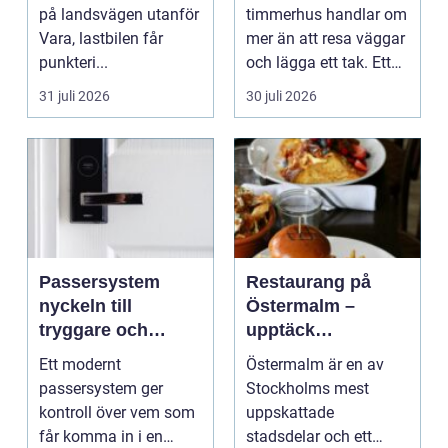
på landsvägen utanför
timmerhus handlar om
Vara, lastbilen får
mer än att resa väggar
punkteri...
och lägga ett tak. Ett
timmerhus är ett lå...
31 juli 2026
30 juli 2026
Passersystem
Restaurang på
nyckeln till
Östermalm –
tryggare och
upptäck
smidigare tillträde
matupplevelser i
Ett modernt
Östermalm är en av
en av Stockholms
passersystem ger
Stockholms mest
mest attraktiva
kontroll över vem som
uppskattade
stadsdelar
får komma in i en
stadsdelar och ett