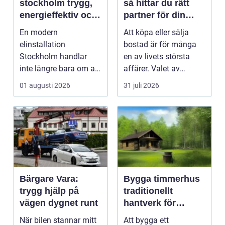
stockholm trygg,
så hittar du rätt
energieffektiv och
partner för din
framtidssäker el i
bostadsaffär
En modern
Att köpa eller sälja
företagslokaler
elinstallation
bostad är för många
Stockholm handlar
en av livets största
inte längre bara om att
affärer. Valet av
få belysning och uttag
mäklare Värnamo
01 augusti 2026
31 juli 2026
på rätt pl...
påve...
Bärgare Vara:
Bygga timmerhus
trygg hjälp på
traditionellt
vägen dygnet runt
hantverk för
moderna behov
När bilen stannar mitt
Att bygga ett