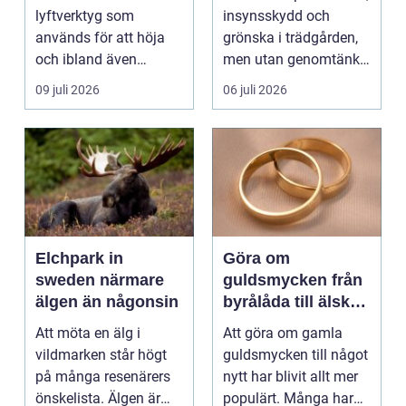
runt
lyftverktyg som
insynsskydd och
används för att höja
grönska i trädgården,
och ibland även
men utan genomtänkt
positionera tunga
beskärning blir de...
09 juli 2026
06 juli 2026
objekt, so...
Elchpark in
Göra om
sweden närmare
guldsmycken från
älgen än någonsin
byrålåda till älskad
favorit
Att möta en älg i
Att göra om gamla
vildmarken står högt
guldsmycken till något
på många resenärers
nytt har blivit allt mer
önskelista. Älgen är
populärt. Många har