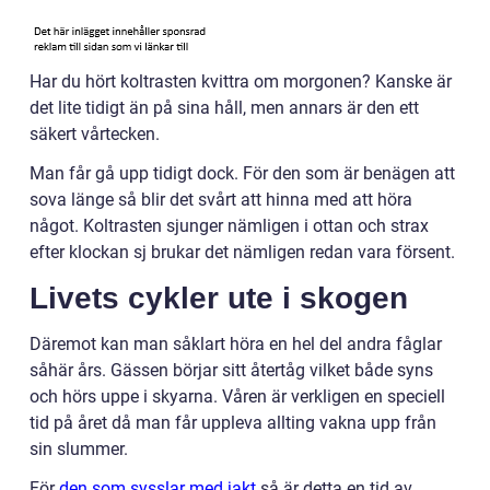
Har du hört koltrasten kvittra om morgonen? Kanske är
det lite tidigt än på sina håll, men annars är den ett
säkert vårtecken.
Man får gå upp tidigt dock. För den som är benägen att
sova länge så blir det svårt att hinna med att höra
något. Koltrasten sjunger nämligen i ottan och strax
efter klockan sj brukar det nämligen redan vara försent.
Livets cykler ute i skogen
Däremot kan man såklart höra en hel del andra fåglar
såhär års. Gässen börjar sitt återtåg vilket både syns
och hörs uppe i skyarna. Våren är verkligen en speciell
tid på året då man får uppleva allting vakna upp från
sin slummer.
För
den som sysslar med jakt
så är detta en tid av