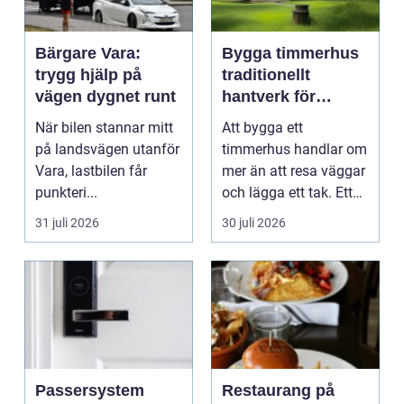
Bärgare Vara:
Bygga timmerhus
trygg hjälp på
traditionellt
vägen dygnet runt
hantverk för
moderna behov
När bilen stannar mitt
Att bygga ett
på landsvägen utanför
timmerhus handlar om
Vara, lastbilen får
mer än att resa väggar
punkteri...
och lägga ett tak. Ett
timmerhus är ett lå...
31 juli 2026
30 juli 2026
Passersystem
Restaurang på