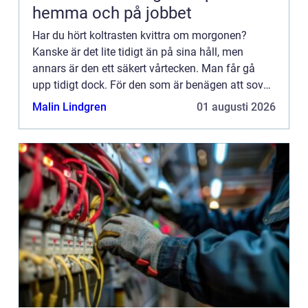
hemma och på jobbet
Har du hört koltrasten kvittra om morgonen?
Kanske är det lite tidigt än på sina håll, men
annars är den ett säkert vårtecken. Man får gå
upp tidigt dock. För den som är benägen att sova
länge så blir det svårt att hinna med att höra
Malin Lindgren
01 augusti 2026
något.Koltrasten...