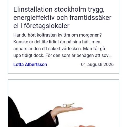
Elinstallation stockholm trygg,
energieffektiv och framtidssäker
el i företagslokaler
Har du hört koltrasten kvittra om morgonen?
Kanske är det lite tidigt än på sina håll, men
annars är den ett säkert vårtecken. Man får gå
upp tidigt dock. För den som är benägen att sova
länge så blir det svårt att hinna med att höra
Lotta Albertsson
01 augusti 2026
något.Koltrasten...