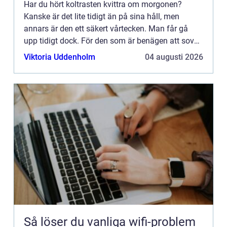
Har du hört koltrasten kvittra om morgonen?
Kanske är det lite tidigt än på sina håll, men
annars är den ett säkert vårtecken. Man får gå
upp tidigt dock. För den som är benägen att sova
länge så blir det svårt att hinna med att höra
Viktoria Uddenholm
04 augusti 2026
något.Koltrasten...
Så löser du vanliga wifi-problem