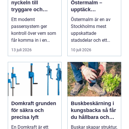
nyckeln till
Östermalm –
tryggare och
upptäck
smidigare tillträde
matupplevelser i
Ett modernt
Östermalm är en av
en av Stockholms
passersystem ger
Stockholms mest
mest attraktiva
kontroll över vem som
uppskattade
stadsdelar
får komma in i en
stadsdelar och ett
byggnad, när de får
självklart val f&ou...
13 juli 2026
10 juli 2026
komma in oc...
Domkraft grunden
Buskbeskärning i
för säkra och
kungsbacka så får
precisa lyft
du hållbara och
vackra buskar året
En Domkraft är ett
Buskar skapar struktur,