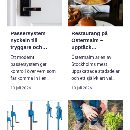
Passersystem
Restaurang på
nyckeln till
Östermalm –
tryggare och
upptäck
smidigare tillträde
matupplevelser i
Ett modernt
Östermalm är en av
en av Stockholms
passersystem ger
Stockholms mest
mest attraktiva
kontroll över vem som
uppskattade stadsdelar
stadsdelar
får komma in i en
och ett självklart val
byggnad, när de får
f&ou...
13 juli 2026
10 juli 2026
komma in oc...