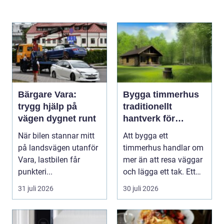
Bärgare Vara:
Bygga timmerhus
trygg hjälp på
traditionellt
vägen dygnet runt
hantverk för
moderna behov
När bilen stannar mitt
Att bygga ett
på landsvägen utanför
timmerhus handlar om
Vara, lastbilen får
mer än att resa väggar
punkteri...
och lägga ett tak. Ett
timmerhus är ett lå...
31 juli 2026
30 juli 2026