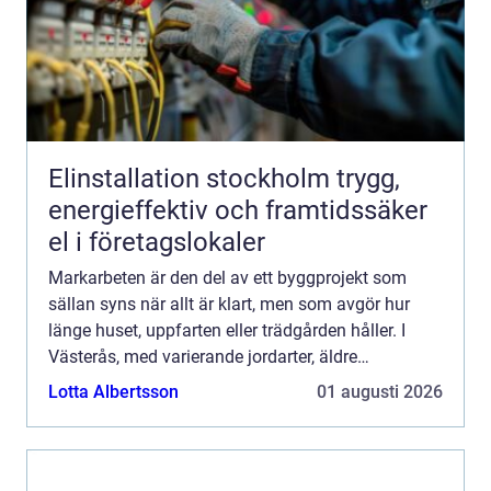
Elinstallation stockholm trygg,
energieffektiv och framtidssäker
el i företagslokaler
Markarbeten är den del av ett byggprojekt som
sällan syns när allt är klart, men som avgör hur
länge huset, uppfarten eller trädgården håller. I
Västerås, med varierande jordarter, äldre
bostadsområden och många nybyggen, ställs
Lotta Albertsson
01 augusti 2026
höga krav på planerin...