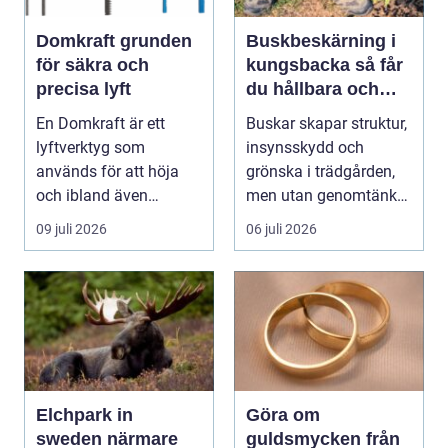
Domkraft grunden
Buskbeskärning i
för säkra och
kungsbacka så får
precisa lyft
du hållbara och
vackra buskar året
En Domkraft är ett
Buskar skapar struktur,
runt
lyftverktyg som
insynsskydd och
används för att höja
grönska i trädgården,
och ibland även
men utan genomtänkt
positionera tunga
beskärning blir de...
09 juli 2026
06 juli 2026
objekt, so...
Elchpark in
Göra om
sweden närmare
guldsmycken från