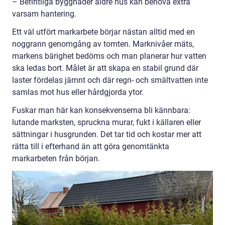
– Befintliga byggnader äldre hus kan behöva extra
varsam hantering.
Ett väl utfört markarbete börjar nästan alltid med en
noggrann genomgång av tomten. Marknivåer mäts,
markens bärighet bedöms och man planerar hur vatten
ska ledas bort. Målet är att skapa en stabil grund där
laster fördelas jämnt och där regn- och smältvatten inte
samlas mot hus eller hårdgjorda ytor.
Fuskar man här kan konsekvenserna bli kännbara:
lutande marksten, spruckna murar, fukt i källaren eller
sättningar i husgrunden. Det tar tid och kostar mer att
rätta till i efterhand än att göra genomtänkta
markarbeten från början.