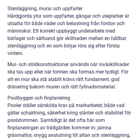
Stenläggning, murar och uppfarter
Hårdgjorda ytor som uppfarter, gångar och uteplatser är
utsatta för både väder och belastning från fordon och
människor. Ett korrekt uppbyggt underarbete med
bärlager och sättsand gör skillnaden mellan en hållbar
stenläggning och en som börjar röra sig efter första
vintern.
Mur- och stödkonstruktioner används när nivåskillnader
ska tas upp eller när tomten ska formas mer tydligt. För
att en mur ska stå stabilt krävs rätt fundament, god
dränering bakom muren och rätt fyllnadsmaterial.
Poolbyggen och finplanering
Pooler ställer särskilda krav på markarbetet, både vad
gäller schaktning, säkerhet kring slänter och stabilitet för
poolstommen. Samtidigt är det ofta här som
finplaneringen av trädgården kommer in: jämna
gräsmattor, snygg anslutning till altan och stenläggning,