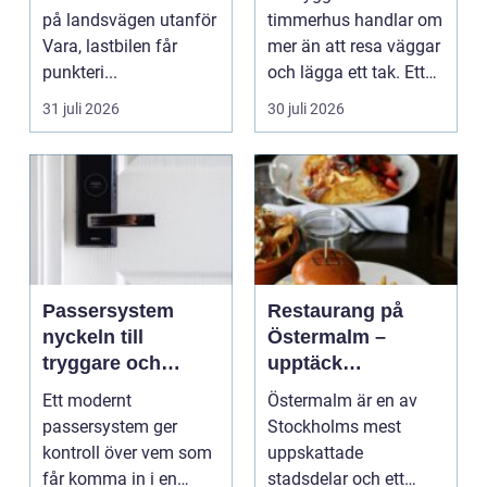
på landsvägen utanför
timmerhus handlar om
Vara, lastbilen får
mer än att resa väggar
punkteri...
och lägga ett tak. Ett
timmerhus är ett lå...
31 juli 2026
30 juli 2026
Passersystem
Restaurang på
nyckeln till
Östermalm –
tryggare och
upptäck
smidigare tillträde
matupplevelser i
Ett modernt
Östermalm är en av
en av Stockholms
passersystem ger
Stockholms mest
mest attraktiva
kontroll över vem som
uppskattade
stadsdelar
får komma in i en
stadsdelar och ett