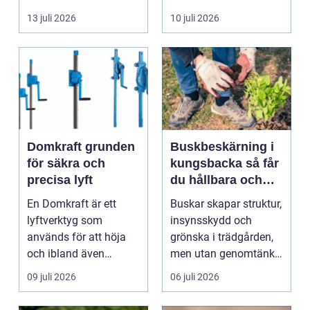
byggnad, när de får
självklart val f&ou...
13 juli 2026
10 juli 2026
komma in oc...
Domkraft grunden
Buskbeskärning i
för säkra och
kungsbacka så får
precisa lyft
du hållbara och
vackra buskar året
En Domkraft är ett
Buskar skapar struktur,
runt
lyftverktyg som
insynsskydd och
används för att höja
grönska i trädgården,
och ibland även
men utan genomtänkt
positionera tunga
beskärning blir de...
09 juli 2026
06 juli 2026
objekt, so...