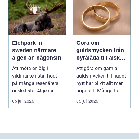
Elchpark in
Göra om
sweden närmare
guldsmycken från
älgen än någonsin
byrålåda till älskad
favorit
Att möta en älg i
Att göra om gamla
vildmarken står högt
guldsmycken till något
på många resenärers
nytt har blivit allt mer
önskelista. Älgen är
populärt. Många har
Skandinaviens ikonis...
ärvda ringar, ...
05 juli 2026
05 juli 2026