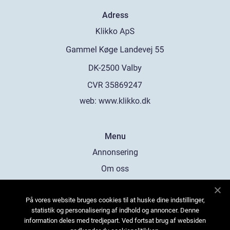
Adress
web:
www.klikko.dk
Menu
Annonsering
Om oss
Cookies
På vores website bruges cookies til at huske dine indstillinger,
Kontakta oss
statistik og personalisering af indhold og annoncer. Denne
Sitemap
information deles med tredjepart. Ved fortsat brug af websiden