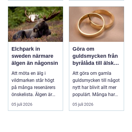
Elchpark in
Göra om
sweden närmare
guldsmycken från
älgen än någonsin
byrålåda till älskad
favorit
Att möta en älg i
Att göra om gamla
vildmarken står högt
guldsmycken till något
på många resenärers
nytt har blivit allt mer
önskelista. Älgen är
populärt. Många har
Skandinaviens ikonis...
ärvda ringar, ...
05 juli 2026
05 juli 2026