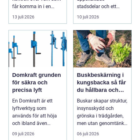
stadsdelar
får komma in i en
stadsdelar och ett
byggnad, när de får
självklart val f&ou...
13 juli 2026
10 juli 2026
komma in oc...
Domkraft grunden
Buskbeskärning i
för säkra och
kungsbacka så får
precisa lyft
du hållbara och
vackra buskar året
En Domkraft är ett
Buskar skapar struktur,
runt
lyftverktyg som
insynsskydd och
används för att höja
grönska i trädgården,
och ibland även
men utan genomtänkt
positionera tunga
beskärning blir de...
09 juli 2026
06 juli 2026
objekt, so...