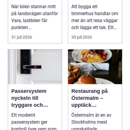
moderna behov
När bilen stannar mitt
Att bygga ett
på landsvägen utanför
timmerhus handlar om
Vara, lastbilen får
mer än att resa väggar
punkteri...
och lägga ett tak. Ett
timmerhus är ett lå...
31 juli 2026
30 juli 2026
Passersystem
Restaurang på
nyckeln till
Östermalm –
tryggare och
upptäck
smidigare tillträde
matupplevelser i
Ett modernt
Östermalm är en av
en av Stockholms
passersystem ger
Stockholms mest
mest attraktiva
kontroll över vem som
uppskattade