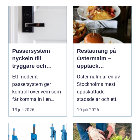
Passersystem
Restaurang på
nyckeln till
Östermalm –
tryggare och
upptäck
smidigare tillträde
matupplevelser i
Ett modernt
Östermalm är en av
en av Stockholms
passersystem ger
Stockholms mest
mest attraktiva
kontroll över vem som
uppskattade
stadsdelar
får komma in i en
stadsdelar och ett
byggnad, när de får
självklart val f&ou...
13 juli 2026
10 juli 2026
komma in oc...