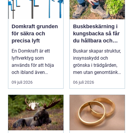
Domkraft grunden
Buskbeskärning i
för säkra och
kungsbacka så får
precisa lyft
du hållbara och
vackra buskar året
En Domkraft är ett
Buskar skapar struktur,
runt
lyftverktyg som
insynsskydd och
används för att höja
grönska i trädgården,
och ibland även
men utan genomtänkt
positionera tunga
beskärning blir de...
09 juli 2026
06 juli 2026
objekt, so...