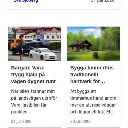
Eva Sjöberg
31 juli 2026
funktionsvariation...
Bärgare Vara:
Bygga timmerhus
trygg hjälp på
traditionellt
vägen dygnet runt
hantverk för
moderna behov
När bilen stannar mitt
Att bygga ett
på landsvägen utanför
timmerhus handlar om
Vara, lastbilen får
mer än att resa väggar
punkteri...
och lägga ett tak. Ett
timmerhus är ett lå...
31 juli 2026
30 juli 2026