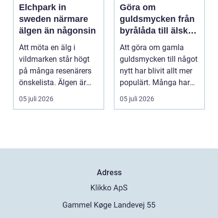
Elchpark in
Göra om
sweden närmare
guldsmycken från
älgen än någonsin
byrålåda till älskad
favorit
Att möta en älg i
Att göra om gamla
vildmarken står högt
guldsmycken till något
på många resenärers
nytt har blivit allt mer
önskelista. Älgen är
populärt. Många har
Skandinaviens ikonis...
ärvda ringar, ...
05 juli 2026
05 juli 2026
Adress