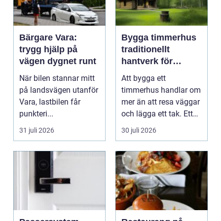
Bärgare Vara:
Bygga timmerhus
trygg hjälp på
traditionellt
vägen dygnet runt
hantverk för
moderna behov
När bilen stannar mitt
Att bygga ett
på landsvägen utanför
timmerhus handlar om
Vara, lastbilen får
mer än att resa väggar
punkteri...
och lägga ett tak. Ett
timmerhus är ett lå...
31 juli 2026
30 juli 2026