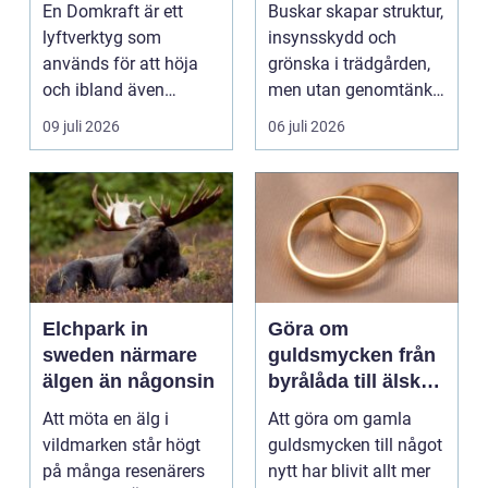
vackra buskar året
En Domkraft är ett
Buskar skapar struktur,
runt
lyftverktyg som
insynsskydd och
används för att höja
grönska i trädgården,
och ibland även
men utan genomtänkt
positionera tunga
beskärning blir de...
09 juli 2026
06 juli 2026
objekt, so...
Elchpark in
Göra om
sweden närmare
guldsmycken från
älgen än någonsin
byrålåda till älskad
favorit
Att möta en älg i
Att göra om gamla
vildmarken står högt
guldsmycken till något
på många resenärers
nytt har blivit allt mer