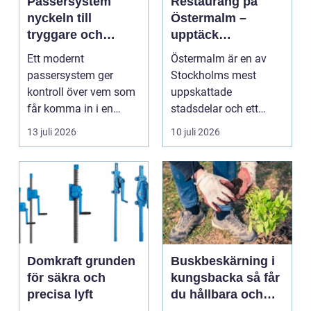
Passersystem
Restaurang på
nyckeln till
Östermalm –
tryggare och
upptäck
smidigare tillträde
matupplevelser i
Ett modernt
Östermalm är en av
en av Stockholms
passersystem ger
Stockholms mest
mest attraktiva
kontroll över vem som
uppskattade
stadsdelar
får komma in i en
stadsdelar och ett
byggnad, när de får
självklart val f&ou...
13 juli 2026
10 juli 2026
komma in oc...
Domkraft grunden
Buskbeskärning i
för säkra och
kungsbacka så får
precisa lyft
du hållbara och