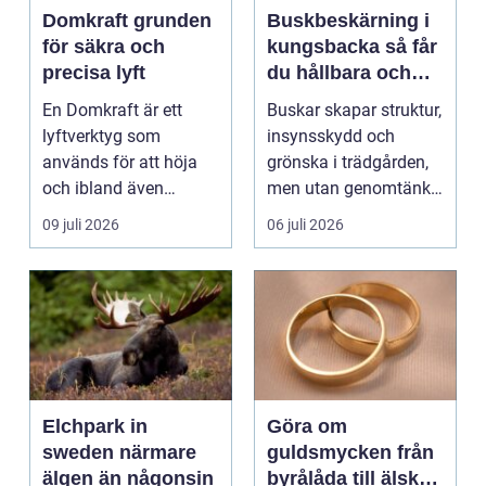
Domkraft grunden
Buskbeskärning i
för säkra och
kungsbacka så får
precisa lyft
du hållbara och
vackra buskar året
En Domkraft är ett
Buskar skapar struktur,
runt
lyftverktyg som
insynsskydd och
används för att höja
grönska i trädgården,
och ibland även
men utan genomtänkt
positionera tunga
beskärning blir de...
09 juli 2026
06 juli 2026
objekt, so...
Elchpark in
Göra om
sweden närmare
guldsmycken från
älgen än någonsin
byrålåda till älskad