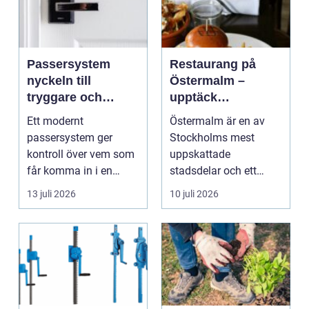
Passersystem
Restaurang på
nyckeln till
Östermalm –
tryggare och
upptäck
smidigare tillträde
matupplevelser i
Ett modernt
Östermalm är en av
en av Stockholms
passersystem ger
Stockholms mest
mest attraktiva
kontroll över vem som
uppskattade
stadsdelar
får komma in i en
stadsdelar och ett
byggnad, när de får
självklart val f&ou...
13 juli 2026
10 juli 2026
komma in oc...