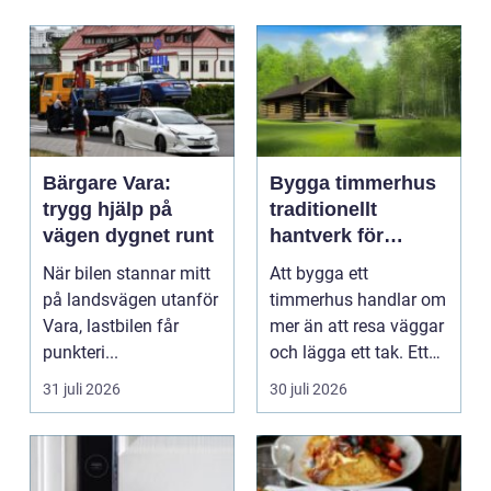
Bärgare Vara:
Bygga timmerhus
trygg hjälp på
traditionellt
vägen dygnet runt
hantverk för
moderna behov
När bilen stannar mitt
Att bygga ett
på landsvägen utanför
timmerhus handlar om
Vara, lastbilen får
mer än att resa väggar
punkteri...
och lägga ett tak. Ett
timmerhus är ett lå...
31 juli 2026
30 juli 2026