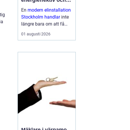
energieffektiv och
framtidssäker el i
En
modern elinstallation
företagslokaler
tig
Stockholm handlar
inte
ia
längre bara om att få
belysning och uttag på
01 augusti 2026
rätt plats. För företag i
huvudstadsregionen är
elen en central del av
både arbetsmiljö,
driftssäkerhet och
energikostn...
Mäklare i värnamo