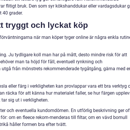
arar flitigt bruk. Den som syr kökshanddukar eller vardagsdukar g
t 40 grader.
tt tryggt och lyckat köp
 förväntningarna när man köper tyger online är några enkla rutin
g. Ju tydligare koll man har på mått, desto mindre risk för att
ehöver man ta höjd för fåll, eventuell rynkning och
an utgå från mönstrets rekommenderade tygåtgång, gärna med e
sla eller färg i verkligheten kan provlappar vara ett bra verktyg
kan räcka för att känna hur materialet faller, se hur färgen upplev
ar sig ut i verkligheten.
exter och eventuella kundomdömen. En utförlig beskrivning ger of
 för: om en fleece rekom-menderas till filtar, om en vävd bomull
trikå håller formen bra efter tvätt.