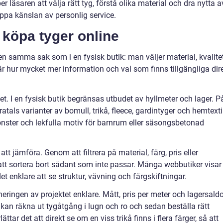
 läsaren att välja rätt tyg, förstå olika material och dra nytta a
appa känslan av personlig service.
tt köpa tyger online
en samma sak som i en fysisk butik: man väljer material, kvalite
r hur mycket mer information och val som finns tillgängliga dir
tet. I en fysisk butik begränsas utbudet av hyllmeter och lager. P
als varianter av bomull, trikå, fleece, gardintyger och hemtexti
nster och lekfulla motiv för barnrum eller säsongsbetonad
tt jämföra. Genom att filtrera på material, färg, pris eller
t sortera bort sådant som inte passar. Många webbutiker visar
t enklare att se struktur, vävning och färgskiftningar.
neringen av projektet enklare. Mått, pris per meter och lagersald
kan räkna ut tygåtgång i lugn och ro och sedan beställa rätt
ar det att direkt se om en viss trikå finns i flera färger, så att