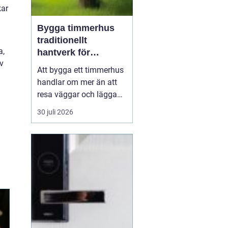
kar
Bygga timmerhus
traditionellt
a,
hantverk för
v
moderna behov
Att bygga ett timmerhus
handlar om mer än att
resa väggar och lägga
ett tak. Ett timmerhus är
30 juli 2026
ett långsiktigt hem,
skapat av massivt trä
som andas, åldras
vackert och ger en varm,
ombonad känsla.
Intresset ökar i takt med
att fler söker hållbara
boen...