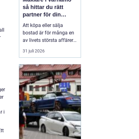
så hittar du rätt
partner för din
bostadsaffär
Att köpa eller sälja
all
bostad är för många en
r
av livets största affärer.
Valet
av mäklare
31 juli 2026
Värnamo påverkar
både
slutpris, trygghet och hur
stressig processen
upplevs. I en marknad
som rör sig snabbt, med
ger
allt från...
er
r i
tt