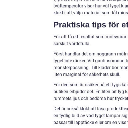
tvättemperatur visar hur väl tyget kl
klokt i att välja material som tål mins
Praktiska tips för e
För att få ett resultat som motsvarar
särskilt värdefulla.
Först handlar det om noggrann mätnin
tyget inte räcker. Vid gardinsömnad b
mönsterpassning. Till kläder bör m
liten marginal för säkerhets skull.
För den som är osäker på ett tygs kän
butiken erbjuder det. En liten bit tyg 
rummets ljus och bedöma hur trycket t
Det är också klokt att läsa produktt
en tydlig bild av vad tyget lämpar sig
passar till lapptäcke eller om en viss 