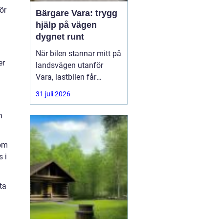
ör
Bärgare Vara: trygg
hjälp på vägen
dygnet runt
När bilen stannar mitt på
er
landsvägen utanför
Vara, lastbilen får
punktering i
31 juli 2026
rusningstrafik eller
bussen får motorhaveri
n
på väg genom
Skaraborg är trygg och
 om
snabb hjälp avgörande.
s i
En
ta