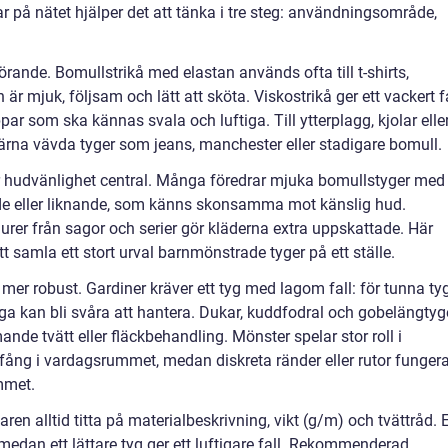
r på nätet hjälper det att tänka i tre steg: användningsområde,
örande. Bomullstrikå med elastan används ofta till t-shirts,
r mjuk, följsam och lätt att sköta. Viskostrikå ger ett vackert f
par som ska kännas svala och luftiga. Till ytterplagg, kjolar elle
rna vävda tyger som jeans, manchester eller stadigare bomull.
är hudvänlighet central. Många föredrar mjuka bomullstyger med
rade eller liknande, som känns skonsamma mot känslig hud.
gurer från sagor och serier gör kläderna extra uppskattade. Här
t samla ett stort urval barnmönstrade tyger på ett ställe.
 mer robust. Gardiner kräver ett tyg med lagom fall: för tunna ty
a kan bli svåra att hantera. Dukar, kuddfodral och gobelängtyg
nde tvätt eller fläckbehandling. Mönster spelar stor roll i
ckfång i vardagsrummet, medan diskreta ränder eller rutor fungera
mmet.
 alltid titta på materialbeskrivning, vikt (g/m) och tvättråd. E
 medan ett lättare tyg ger ett luftigare fall. Rekommenderad