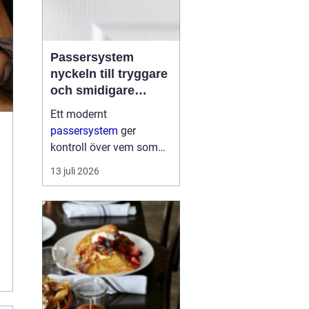
Passersystem
nyckeln till tryggare
och smidigare
tillträde
Ett modernt
passersystem
ger
kontroll över vem som
får komma in i en
13 juli 2026
byggnad, när de får
komma in och till vilka
utrymmen. I stället för
fysiska nycklar används
ofta brickor, kort,...