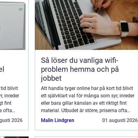
Så löser du vanliga wifi-
el
problem hemma och på
jobbet
id blivit
Att handla tyger online har på kort tid blivit
r, inreder
ett självklart val för många som syr, inreder
t fint
eller bara gillar känslan av ett riktigt fint
a ofta
material. Utbudet är större, priserna ofta
mföra
bättre och du kan i lugn och ro jämföra
gusti 2026
Malin Lindgren
01 augusti 2026
färger, mönster och kvalitet...