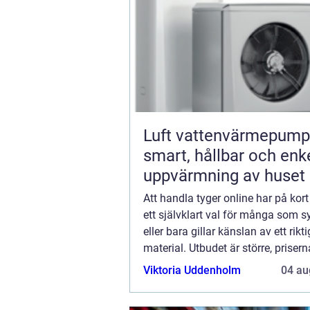
Luft vattenvärmepump
smart, hållbar och enk
uppvärmning av huset
Att handla tyger online har på kort t
ett självklart val för många som sy
eller bara gillar känslan av ett riktig
material. Utbudet är större, prisern
bättre och du kan i lugn och ro jä
Viktoria Uddenholm
04 au
färger, mönster och kvalitet...