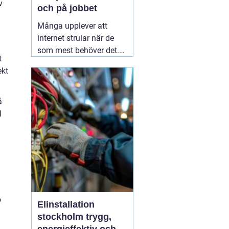
v
och på jobbet
Många upplever att
internet strular när de
som mest behöver det.
t
Sidor laddar långsamt,
ekt
videos hackar och
uppkopplingen faller
bort utan förvarning.
å
Ofta handlar det inte om
l
att internetleverantören
är dålig, utan
01 augusti
2026
o
Elinstallation
stockholm trygg,