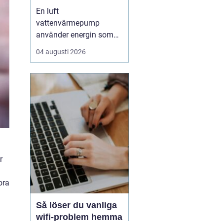
enkel uppvärmning
En luft
av huset
vattenvärmepump
använder energin som
redan finns i
04 augusti 2026
utomhusluften för att
värma upp huset och
varmvatten. Den kräver
varken borrhål eller
grävning och kan sänka
uppvärmningskostnaden
med upp till omkring
7580 % jämfört med
äldre el- eller olje...
r
ora
Så löser du vanliga
wifi-problem hemma