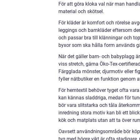
För att göra kloka val när man handla
material och skötsel.
För kläder är komfort och rörelse avg
leggings och barnkläder eftersom den ä
och passar bra till klänningar och top
byxor som ska hålla form används gä
När det gäller barn- och babyplagg 
viss stretch, gärna Öko-Tex-certifie
Färgglada mönster, djurmotiv eller fi
fyller nätbutiker en funktion genom at
För hemtextil behöver tyget ofta vara
kan kännas sladdriga, medan för tung
bör vara slitstarka och tåla återkomma
inredning stora motiv kan bli ett bli
kök och matplats utan att ta över ru
Oavsett användningsområde bör köparen
tyg med högre vikt är ofta stadigare,