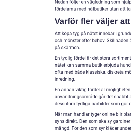
Nedan följer en vägledning som hjälper
fördelarna med nätbutiker utan att t
Varför fler väljer a
Att köpa tyg på nätet innebär i grund
och mönster efter behov. Skillnaden ä
på skärmen.
En tydlig fördel är det stora sortimen
nätet kan samma butik erbjuda hundrat
ofta med både klassiska, diskreta mö
inredning.
En annan viktig fördel är möjligheten a
användningsområde går det snabbt at
dessutom tydliga närbilder som gör de
När man handlar tyger online blir pla
syns direkt. Den som ska sy gardiner 
mängd. För den som syr kläder underlätt